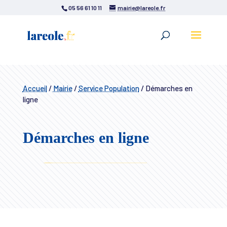
05 56 61 10 11
mairie@lareole.fr
Accueil
/
Mairie
/
Service Population
/
Démarches en
ligne
Démarches en ligne