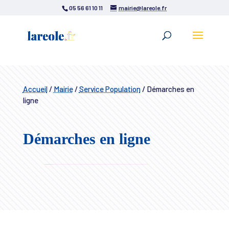
05 56 61 10 11
mairie@lareole.fr
Accueil
/
Mairie
/
Service Population
/
Démarches en
ligne
Démarches en ligne