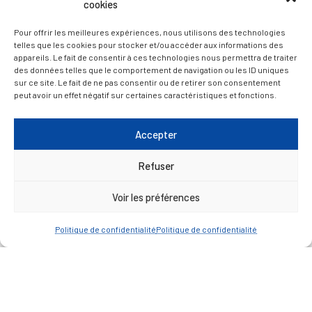
cookies
— Découvrir et visiter
Pour offrir les meilleures expériences, nous utilisons des technologies
telles que les cookies pour stocker et/ou accéder aux informations des
appareils. Le fait de consentir à ces technologies nous permettra de traiter
des données telles que le comportement de navigation ou les ID uniques
sur ce site. Le fait de ne pas consentir ou de retirer son consentement
peut avoir un effet négatif sur certaines caractéristiques et fonctions.
Accepter
Refuser
Voir les préférences
Politique de confidentialité
Politique de confidentialité
Mentions légales
Politique de confidentialité
Plan du site
Contacter la Mairie