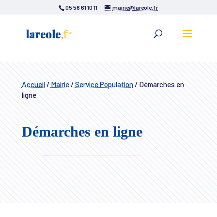
05 56 61 10 11
mairie@lareole.fr
Accueil
/
Mairie
/
Service Population
/
Démarches en
ligne
Démarches en ligne