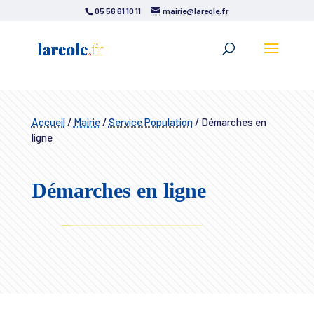
05 56 61 10 11
mairie@lareole.fr
Accueil
/
Mairie
/
Service Population
/
Démarches en
ligne
Démarches en ligne