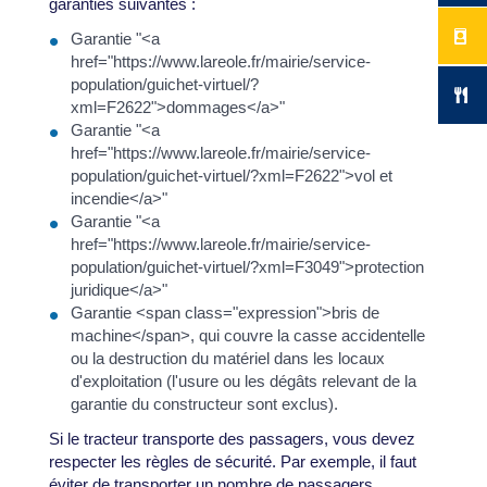
garanties suivantes :
Garantie "<a
href="https://www.lareole.fr/mairie/service-
population/guichet-virtuel/?
xml=F2622">dommages</a>"
Garantie "<a
href="https://www.lareole.fr/mairie/service-
population/guichet-virtuel/?xml=F2622">vol et
incendie</a>"
Garantie "<a
href="https://www.lareole.fr/mairie/service-
population/guichet-virtuel/?xml=F3049">protection
juridique</a>"
Garantie <span class="expression">bris de
machine</span>, qui couvre la casse accidentelle
ou la destruction du matériel dans les locaux
d'exploitation (l'usure ou les dégâts relevant de la
garantie du constructeur sont exclus).
Si le tracteur transporte des passagers, vous devez
respecter les règles de sécurité. Par exemple, il faut
éviter de transporter un nombre de passagers