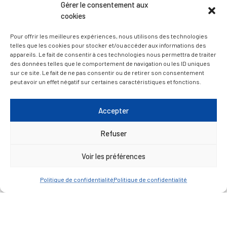
D’ART ET D’HISTOIRE
Gérer le consentement aux
cookies
— Découvrir et visiter
Pour offrir les meilleures expériences, nous utilisons des technologies
telles que les cookies pour stocker et/ou accéder aux informations des
appareils. Le fait de consentir à ces technologies nous permettra de traiter
des données telles que le comportement de navigation ou les ID uniques
sur ce site. Le fait de ne pas consentir ou de retirer son consentement
peut avoir un effet négatif sur certaines caractéristiques et fonctions.
Accepter
Refuser
Voir les préférences
Politique de confidentialité
Politique de confidentialité
Mentions légales
Politique de confidentialité