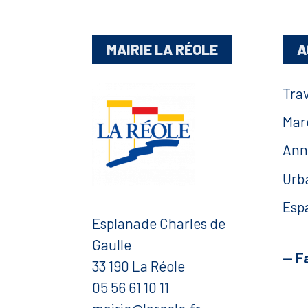
MAIRIE LA RÉOLE
A
Tra
Mar
Ann
Urb
Esp
Esplanade Charles de
Gaulle
— F
33 190 La Réole
05 56 61 10 11