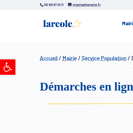
05 56 61 10 11
mairie@lareole.fr
Mair
Accueil
/
Mairie
/
Service Population
/
D
Ouvrir la barre d’outils
Démarches en lig