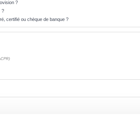
ovision ?
 ?
rré, certifié ou chèque de banque ?
 (ACPR)