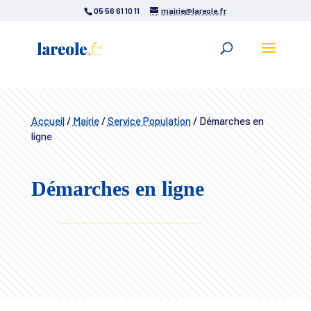
05 56 61 10 11
mairie@lareole.fr
Accueil
/
Mairie
/
Service Population
/
Démarches en
ligne
Démarches en ligne