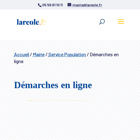
05 56 61 10 11
mairie@lareole.fr
Accueil
/
Mairie
/
Service Population
/
Démarches en
ligne
Démarches en ligne