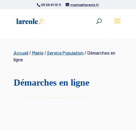
05 56 61 10 11
mairie@lareole.fr
Accueil
/
Mairie
/
Service Population
/
Démarches en
ligne
Démarches en ligne