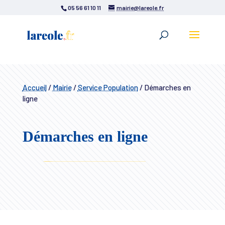
05 56 61 10 11
mairie@lareole.fr
Accueil
/
Mairie
/
Service Population
/
Démarches en
ligne
Démarches en ligne