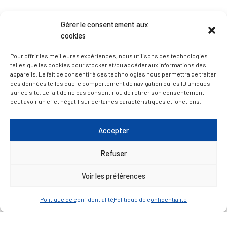
Du lundi au jeudi inclus : 8h30 à 12h30 et 13h30 à
Gérer le consentement aux
17h00
cookies
Vendredi : 9h00 à 12h00
Pour offrir les meilleures expériences, nous utilisons des technologies
— Contacter la Mairie
telles que les cookies pour stocker et/ou accéder aux informations des
appareils. Le fait de consentir à ces technologies nous permettra de traiter
des données telles que le comportement de navigation ou les ID uniques
ACCÈS RAPIDE
Travaux
sur ce site. Le fait de ne pas consentir ou de retirer son consentement
peut avoir un effet négatif sur certaines caractéristiques et fonctions.
Marchés publics
Annuaire des associations
Accepter
Urbanisme
Refuser
Espace agent
Voir les préférences
— Faire une recherche
Politique de confidentialité
Politique de confidentialité