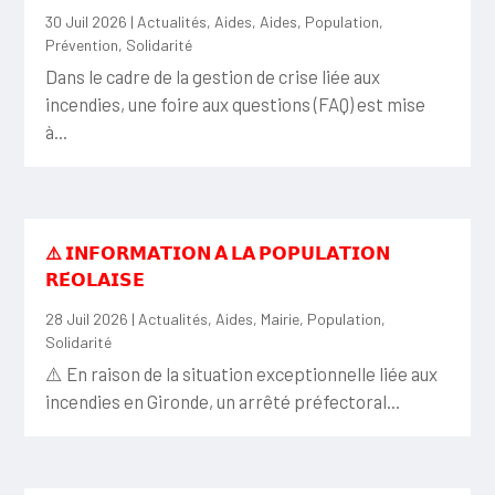
30 Juil 2026
|
Actualités
,
Aides
,
Aides
,
Population
,
Prévention
,
Solidarité
Dans le cadre de la gestion de crise liée aux
incendies, une foire aux questions (FAQ) est mise
à...
⚠️ 𝗜𝗡𝗙𝗢𝗥𝗠𝗔𝗧𝗜𝗢𝗡 𝗔̀ 𝗟𝗔 𝗣𝗢𝗣𝗨𝗟𝗔𝗧𝗜𝗢𝗡
𝗥𝗘́𝗢𝗟𝗔𝗜𝗦𝗘
28 Juil 2026
|
Actualités
,
Aides
,
Mairie
,
Population
,
Solidarité
⚠️ En raison de la situation exceptionnelle liée aux
incendies en Gironde, un arrêté préfectoral...