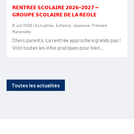
𝗥𝗘𝗡𝗧𝗥𝗘́𝗘 𝗦𝗖𝗢𝗟𝗔𝗜𝗥𝗘 𝟮𝟬𝟮𝟲-𝟮𝟬𝟮𝟳 —
𝗚𝗥𝗢𝗨𝗣𝗘 𝗦𝗖𝗢𝗟𝗔𝗜𝗥𝗘 𝗗𝗘 𝗟𝗔 𝗥𝗘́𝗢𝗟𝗘
8 Juil 2026
|
Actualités
,
Enfance
,
Jeunesse
,
Primaire
Maternelle
Chers parents, La rentrée approche à grands pas !
Voici toutes les infos pratiques pour bien...
Toutes les actualités