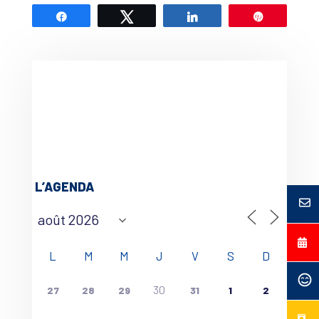
Partagez
Tweetez
Partagez
Épingle
L’AGENDA
L
M
M
J
V
S
D
30
27
28
29
31
1
2