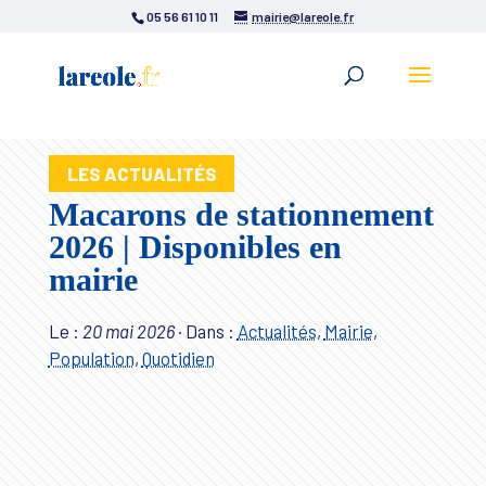
05 56 61 10 11
mairie@lareole.fr
LES ACTUALITÉS
Macarons de stationnement
2026 | Disponibles en
mairie
Le :
20 mai 2026
·
Dans :
Actualités
,
Mairie
,
Population
,
Quotidien