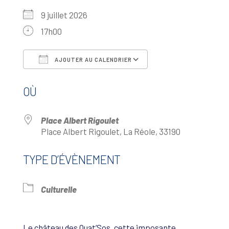
9 juillet 2026
17h00
AJOUTER AU CALENDRIER
Télécharger ICS
Calendrier Google
OÙ
Place Albert Rigoulet
Place Albert Rigoulet, La Réole, 33190
TYPE D’ÉVÈNEMENT
Culturelle
Le château des Quat’Sos, cette imposante