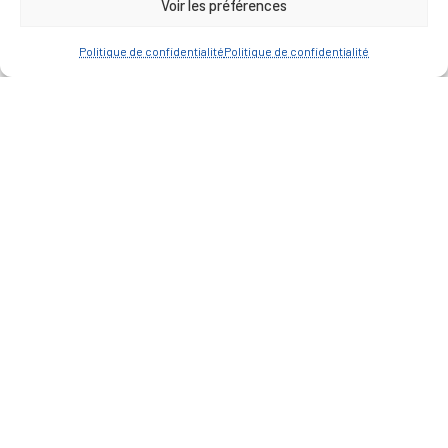
Voir les préférences
— Contacter la Mairie
Politique de confidentialité
Politique de confidentialité
ACCÈS RAPIDE
Travaux
Marchés publics
Annuaire des associations
Urbanisme
Espace agent
— Faire une recherche
A FEUILLETER !