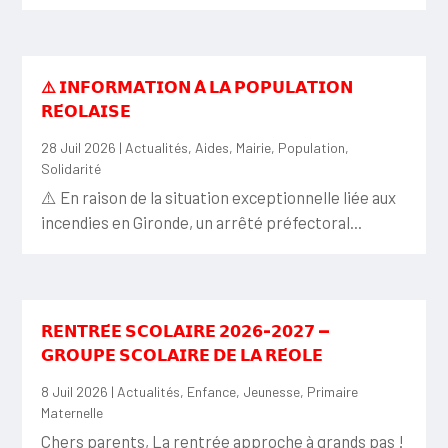
⚠️ 𝗜𝗡𝗙𝗢𝗥𝗠𝗔𝗧𝗜𝗢𝗡 𝗔̀ 𝗟𝗔 𝗣𝗢𝗣𝗨𝗟𝗔𝗧𝗜𝗢𝗡
𝗥𝗘́𝗢𝗟𝗔𝗜𝗦𝗘
28 Juil 2026
|
Actualités
,
Aides
,
Mairie
,
Population
,
Solidarité
⚠️ En raison de la situation exceptionnelle liée aux
incendies en Gironde, un arrêté préfectoral...
𝗥𝗘𝗡𝗧𝗥𝗘́𝗘 𝗦𝗖𝗢𝗟𝗔𝗜𝗥𝗘 𝟮𝟬𝟮𝟲-𝟮𝟬𝟮𝟳 —
𝗚𝗥𝗢𝗨𝗣𝗘 𝗦𝗖𝗢𝗟𝗔𝗜𝗥𝗘 𝗗𝗘 𝗟𝗔 𝗥𝗘́𝗢𝗟𝗘
8 Juil 2026
|
Actualités
,
Enfance
,
Jeunesse
,
Primaire
Maternelle
Chers parents, La rentrée approche à grands pas !