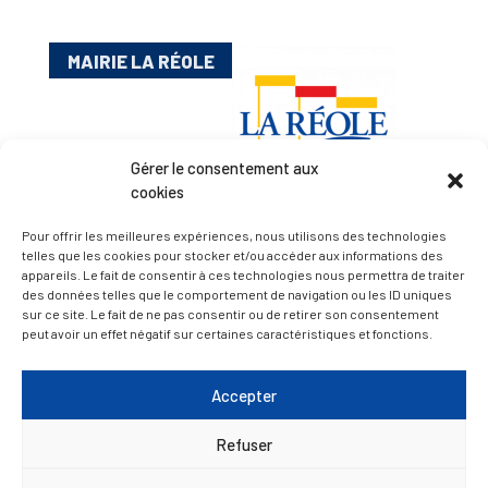
MAIRIE LA RÉOLE
Gérer le consentement aux
cookies
Pour offrir les meilleures expériences, nous utilisons des technologies
telles que les cookies pour stocker et/ou accéder aux informations des
Esplanade Charles de Gaulle
appareils. Le fait de consentir à ces technologies nous permettra de traiter
33 190 La Réole
des données telles que le comportement de navigation ou les ID uniques
sur ce site. Le fait de ne pas consentir ou de retirer son consentement
05 56 61 10 11
peut avoir un effet négatif sur certaines caractéristiques et fonctions.
mairie@lareole.fr
Du lundi au jeudi inclus : 8h30 à 12h30 et 13h30 à
Accepter
17h00
Refuser
Vendredi : 9h00 à 12h00