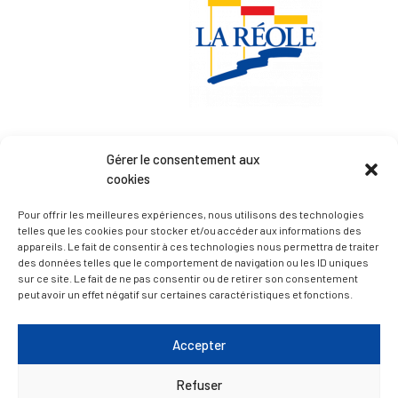
Esplanade Charles de Gaulle
Gérer le consentement aux
33 190 La Réole
cookies
05 56 61 10 11
Pour offrir les meilleures expériences, nous utilisons des technologies
mairie@lareole.fr
telles que les cookies pour stocker et/ou accéder aux informations des
appareils. Le fait de consentir à ces technologies nous permettra de traiter
Du lundi au jeudi inclus : 8h30 à 12h30 et 13h30 à
des données telles que le comportement de navigation ou les ID uniques
17h00
sur ce site. Le fait de ne pas consentir ou de retirer son consentement
peut avoir un effet négatif sur certaines caractéristiques et fonctions.
Vendredi : 9h00 à 12h00
— Contacter la Mairie
Accepter
Refuser