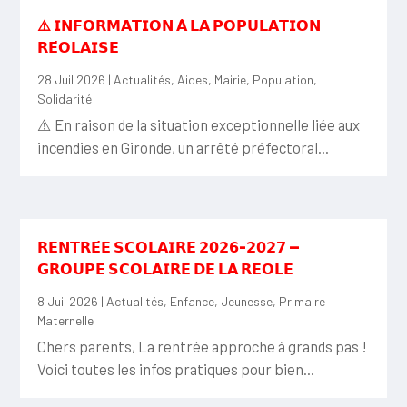
⚠️ 𝗜𝗡𝗙𝗢𝗥𝗠𝗔𝗧𝗜𝗢𝗡 𝗔̀ 𝗟𝗔 𝗣𝗢𝗣𝗨𝗟𝗔𝗧𝗜𝗢𝗡
𝗥𝗘́𝗢𝗟𝗔𝗜𝗦𝗘
28 Juil 2026
|
Actualités
,
Aides
,
Mairie
,
Population
,
Solidarité
⚠️ En raison de la situation exceptionnelle liée aux
incendies en Gironde, un arrêté préfectoral...
𝗥𝗘𝗡𝗧𝗥𝗘́𝗘 𝗦𝗖𝗢𝗟𝗔𝗜𝗥𝗘 𝟮𝟬𝟮𝟲-𝟮𝟬𝟮𝟳 —
𝗚𝗥𝗢𝗨𝗣𝗘 𝗦𝗖𝗢𝗟𝗔𝗜𝗥𝗘 𝗗𝗘 𝗟𝗔 𝗥𝗘́𝗢𝗟𝗘
8 Juil 2026
|
Actualités
,
Enfance
,
Jeunesse
,
Primaire
Maternelle
Chers parents, La rentrée approche à grands pas !
Voici toutes les infos pratiques pour bien...