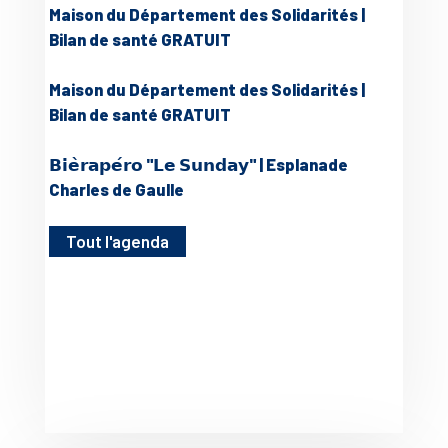
Maison du Département des Solidarités |
Bilan de santé GRATUIT
Maison du Département des Solidarités |
Bilan de santé GRATUIT
𝗕𝗶𝗲̀𝗿𝗮𝗽𝗲́𝗿𝗼 "𝗟𝗲 𝗦𝘂𝗻𝗱𝗮𝘆" | Esplanade
Charles de Gaulle
Tout l'agenda