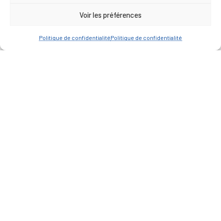
ACCÈS RAPIDE
Travaux
Voir les préférences
Marchés publics
Annuaire des associations
Politique de confidentialité
Politique de confidentialité
Urbanisme
Espace agent
— Faire une recherche
A FEUILLETER !