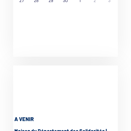
27
28
29
30
2
3
1
A VENIR
Maison du Département des Solidarités |