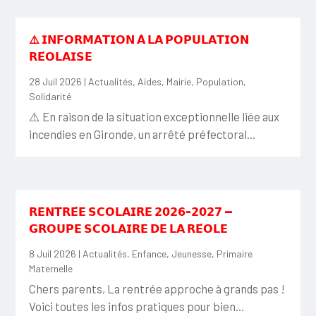
⚠️ 𝗜𝗡𝗙𝗢𝗥𝗠𝗔𝗧𝗜𝗢𝗡 𝗔̀ 𝗟𝗔 𝗣𝗢𝗣𝗨𝗟𝗔𝗧𝗜𝗢𝗡
𝗥𝗘́𝗢𝗟𝗔𝗜𝗦𝗘
28 Juil 2026
|
Actualités
,
Aides
,
Mairie
,
Population
,
Solidarité
⚠️ En raison de la situation exceptionnelle liée aux
incendies en Gironde, un arrêté préfectoral...
𝗥𝗘𝗡𝗧𝗥𝗘́𝗘 𝗦𝗖𝗢𝗟𝗔𝗜𝗥𝗘 𝟮𝟬𝟮𝟲-𝟮𝟬𝟮𝟳 —
𝗚𝗥𝗢𝗨𝗣𝗘 𝗦𝗖𝗢𝗟𝗔𝗜𝗥𝗘 𝗗𝗘 𝗟𝗔 𝗥𝗘́𝗢𝗟𝗘
8 Juil 2026
|
Actualités
,
Enfance
,
Jeunesse
,
Primaire
Maternelle
Chers parents, La rentrée approche à grands pas !
Voici toutes les infos pratiques pour bien...