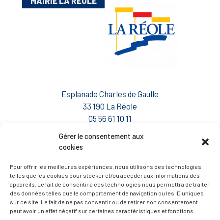
MAIRIE LA RÉOLE
Esplanade Charles de Gaulle
33 190 La Réole
05 56 61 10 11
mairie@lareole.fr
Gérer le consentement aux
cookies
Du lundi au jeudi inclus : 8h30 à 12h30 et 13h30 à
17h00
Pour offrir les meilleures expériences, nous utilisons des technologies
telles que les cookies pour stocker et/ou accéder aux informations des
Vendredi : 9h00 à 12h00
appareils. Le fait de consentir à ces technologies nous permettra de traiter
des données telles que le comportement de navigation ou les ID uniques
— Contacter la Mairie
sur ce site. Le fait de ne pas consentir ou de retirer son consentement
peut avoir un effet négatif sur certaines caractéristiques et fonctions.