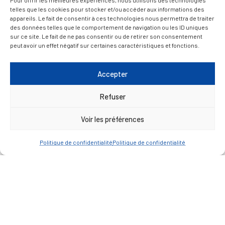
Pour offrir les meilleures expériences, nous utilisons des technologies
33 190 La Réole
telles que les cookies pour stocker et/ou accéder aux informations des
05 56 61 10 11
appareils. Le fait de consentir à ces technologies nous permettra de traiter
mairie@lareole.fr
des données telles que le comportement de navigation ou les ID uniques
sur ce site. Le fait de ne pas consentir ou de retirer son consentement
peut avoir un effet négatif sur certaines caractéristiques et fonctions.
Du lundi au jeudi inclus : 8h30 à 12h30 et 13h30 à
17h00
Accepter
Vendredi : 9h00 à 12h00
— Contacter la Mairie
Refuser
Voir les préférences
ACCÈS RAPIDE
Travaux
Politique de confidentialité
Politique de confidentialité
Marchés publics
Annuaire des associations
Urbanisme
Espace agent