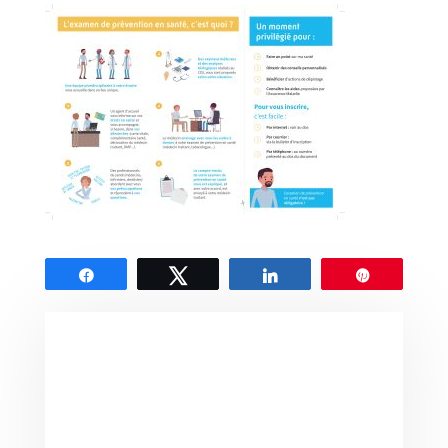
Partagez
Tweetez
Partagez
Épingle