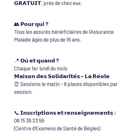
𝗚𝗥𝗔𝗧𝗨𝗜𝗧, près de chez eux.
👥
𝗣𝗼𝘂𝗿 𝗾𝘂𝗶 ?
Tous les assurés bénéficiaires de l’Assurance
Maladie âgés de plus de 16 ans.
📍
𝗢𝘂̀ 𝗲𝘁 𝗾𝘂𝗮𝗻𝗱 ?
Chaque 1er lundi du mois
𝗠𝗮𝗶𝘀𝗼𝗻 𝗱𝗲𝘀 𝗦𝗼𝗹𝗶𝗱𝗮𝗿𝗶𝘁𝗲́𝘀 – 𝗟𝗮 𝗥𝗲́𝗼𝗹𝗲
⏰ Sessions le matin – 8 places disponibles par
session.
📞
𝗜𝗻𝘀𝗰𝗿𝗶𝗽𝘁𝗶𝗼𝗻𝘀 𝗲𝘁 𝗿𝗲𝗻𝘀𝗲𝗶𝗴𝗻𝗲𝗺𝗲𝗻𝘁𝘀 :
06 15 36 23 56
(Centre d’Examens de Santé de Bègles)