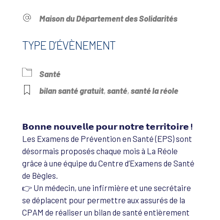
Maison du Département des Solidarités
TYPE D’ÉVÈNEMENT
Santé
bilan santé gratuit
,
santé
,
santé la réole
𝗕𝗼𝗻𝗻𝗲 𝗻𝗼𝘂𝘃𝗲𝗹𝗹𝗲 𝗽𝗼𝘂𝗿 𝗻𝗼𝘁𝗿𝗲 𝘁𝗲𝗿𝗿𝗶𝘁𝗼𝗶𝗿𝗲 !
Les Examens de Prévention en Santé (EPS) sont
désormais proposés chaque mois à La Réole
grâce à une équipe du Centre d’Examens de Santé
de Bègles.
👉 Un médecin, une infirmière et une secrétaire
se déplacent pour permettre aux assurés de la
CPAM de réaliser un bilan de santé entièrement