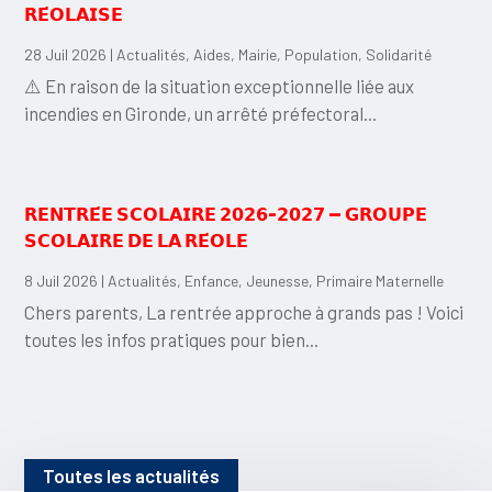
𝗥𝗘́𝗢𝗟𝗔𝗜𝗦𝗘
28 Juil 2026
|
Actualités
,
Aides
,
Mairie
,
Population
,
Solidarité
⚠️ En raison de la situation exceptionnelle liée aux
incendies en Gironde, un arrêté préfectoral...
𝗥𝗘𝗡𝗧𝗥𝗘́𝗘 𝗦𝗖𝗢𝗟𝗔𝗜𝗥𝗘 𝟮𝟬𝟮𝟲-𝟮𝟬𝟮𝟳 — 𝗚𝗥𝗢𝗨𝗣𝗘
𝗦𝗖𝗢𝗟𝗔𝗜𝗥𝗘 𝗗𝗘 𝗟𝗔 𝗥𝗘́𝗢𝗟𝗘
8 Juil 2026
|
Actualités
,
Enfance
,
Jeunesse
,
Primaire Maternelle
Chers parents, La rentrée approche à grands pas ! Voici
toutes les infos pratiques pour bien...
Toutes les actualités