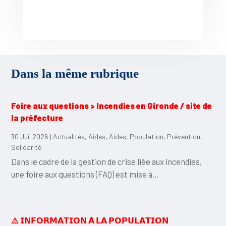
Dans la même rubrique
Foire aux questions > Incendies en Gironde / site de
la préfecture
30 Juil 2026
|
Actualités
,
Aides
,
Aides
,
Population
,
Prévention
,
Solidarité
Dans le cadre de la gestion de crise liée aux incendies,
une foire aux questions (FAQ) est mise à...
⚠️ 𝗜𝗡𝗙𝗢𝗥𝗠𝗔𝗧𝗜𝗢𝗡 𝗔̀ 𝗟𝗔 𝗣𝗢𝗣𝗨𝗟𝗔𝗧𝗜𝗢𝗡