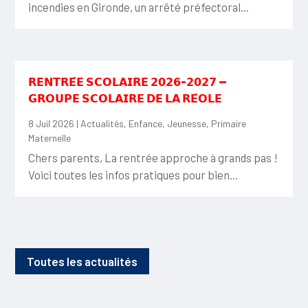
incendies en Gironde, un arrêté préfectoral...
𝗥𝗘𝗡𝗧𝗥𝗘́𝗘 𝗦𝗖𝗢𝗟𝗔𝗜𝗥𝗘 𝟮𝟬𝟮𝟲-𝟮𝟬𝟮𝟳 —
𝗚𝗥𝗢𝗨𝗣𝗘 𝗦𝗖𝗢𝗟𝗔𝗜𝗥𝗘 𝗗𝗘 𝗟𝗔 𝗥𝗘́𝗢𝗟𝗘
8 Juil 2026
|
Actualités
,
Enfance
,
Jeunesse
,
Primaire
Maternelle
Chers parents, La rentrée approche à grands pas !
Voici toutes les infos pratiques pour bien...
Toutes les actualités