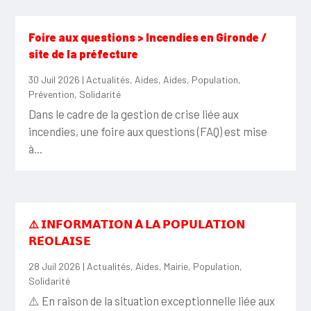
Foire aux questions > Incendies en Gironde /
site de la préfecture
30 Juil 2026
|
Actualités
,
Aides
,
Aides
,
Population
,
Prévention
,
Solidarité
Dans le cadre de la gestion de crise liée aux
incendies, une foire aux questions (FAQ) est mise
à...
⚠️ 𝗜𝗡𝗙𝗢𝗥𝗠𝗔𝗧𝗜𝗢𝗡 𝗔̀ 𝗟𝗔 𝗣𝗢𝗣𝗨𝗟𝗔𝗧𝗜𝗢𝗡
𝗥𝗘́𝗢𝗟𝗔𝗜𝗦𝗘
28 Juil 2026
|
Actualités
,
Aides
,
Mairie
,
Population
,
Solidarité
⚠️ En raison de la situation exceptionnelle liée aux