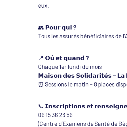
eux.
👥
𝗣𝗼𝘂𝗿 𝗾𝘂𝗶 ?
Tous les assurés bénéficiaires de l
📍
𝗢𝘂̀ 𝗲𝘁 𝗾𝘂𝗮𝗻𝗱 ?
Chaque 1er lundi du mois
𝗠𝗮𝗶𝘀𝗼𝗻 𝗱𝗲𝘀 𝗦𝗼𝗹𝗶𝗱𝗮𝗿𝗶𝘁𝗲́𝘀 – 𝗟𝗮 
⏰ Sessions le matin – 8 places disp
📞
𝗜𝗻𝘀𝗰𝗿𝗶𝗽𝘁𝗶𝗼𝗻𝘀 𝗲𝘁 𝗿𝗲𝗻𝘀𝗲𝗶𝗴𝗻
06 15 36 23 56
(Centre d’Examens de Santé de Bèg