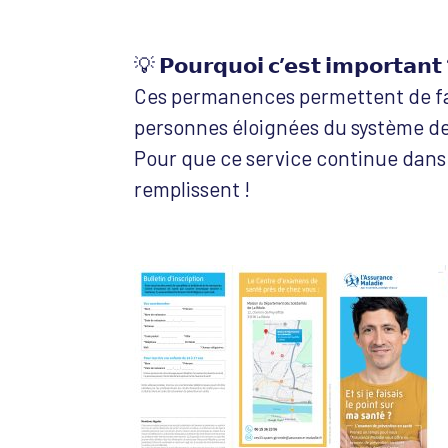
💡
𝗣𝗼𝘂𝗿𝗾𝘂𝗼𝗶 𝗰’𝗲𝘀𝘁 𝗶𝗺𝗽𝗼𝗿𝘁𝗮𝗻𝘁
Ces permanences permettent de fac
personnes éloignées du système de
Pour que ce service continue dans l
remplissent !