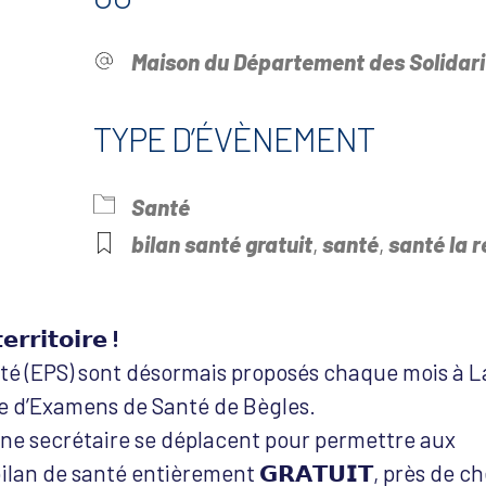
Maison du Département des Solidari
TYPE D’ÉVÈNEMENT
drier Google
iCalendar
Offi
Santé
bilan santé gratuit
,
santé
,
santé la r
𝗿𝗿𝗶𝘁𝗼𝗶𝗿𝗲 !
é (EPS) sont désormais proposés chaque mois à L
e d’Examens de Santé de Bègles.
une secrétaire se déplacent pour permettre aux
ilan de santé entièrement 𝗚𝗥𝗔𝗧𝗨𝗜𝗧, près de c