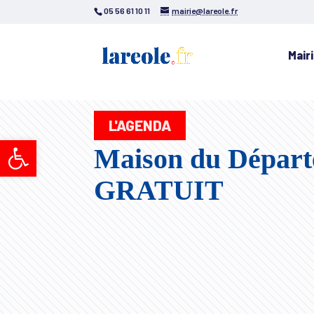
05 56 61 10 11
mairie@lareole.fr
Mair
L'AGENDA
Ouvrir la barre d’outils
Maison du Départe
GRATUIT