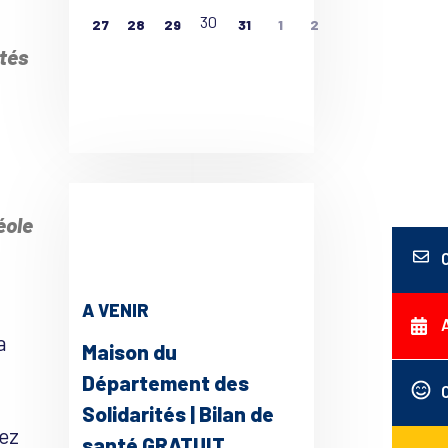
30
27
28
29
31
1
2
tés
ce 365
Outlook Live
éole
A VENIR
a
Maison du
Département des
Solidarités | Bilan de
hez
santé GRATUIT