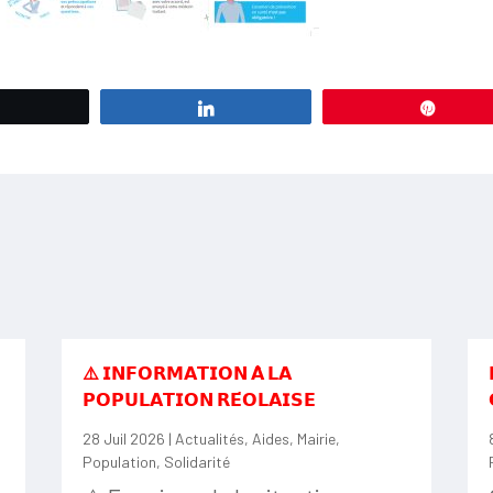
Tweetez
Partagez
Éping
⚠️ 𝗜𝗡𝗙𝗢𝗥𝗠𝗔𝗧𝗜𝗢𝗡 𝗔̀ 𝗟𝗔
𝗣𝗢𝗣𝗨𝗟𝗔𝗧𝗜𝗢𝗡 𝗥𝗘́𝗢𝗟𝗔𝗜𝗦𝗘
28 Juil 2026
|
Actualités
,
Aides
,
Mairie
,
Population
,
Solidarité