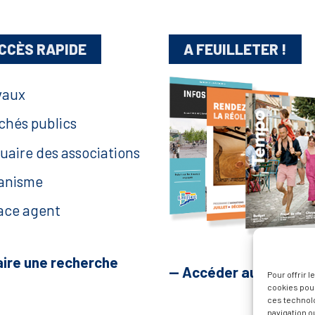
CCÈS RAPIDE
A FEUILLETER !
vaux
chés publics
uaire des associations
anisme
ace agent
aire une recherche
— Accéder au kiosque
Pour offrir 
cookies pour
ces technol
navigation ou