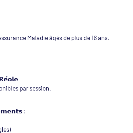
’Assurance Maladie âgés de plus de 16 ans.
𝗥𝗲́𝗼𝗹𝗲
onibles par session.
𝗲𝗺𝗲𝗻𝘁𝘀 :
les)