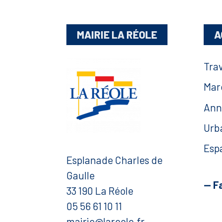
MAIRIE LA RÉOLE
A
Tra
Mar
Ann
Urb
Esp
Esplanade Charles de
Gaulle
— F
33 190 La Réole
05 56 61 10 11
mairie@lareole.fr