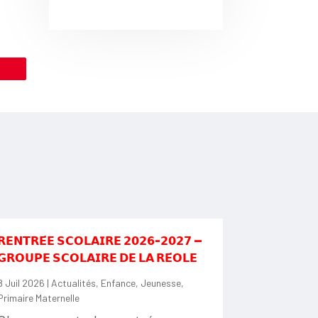
le
𝗥𝗘𝗡𝗧𝗥𝗘́𝗘 𝗦𝗖𝗢𝗟𝗔𝗜𝗥𝗘 𝟮𝟬𝟮𝟲-𝟮𝟬𝟮𝟳 —
𝗚𝗥𝗢𝗨𝗣𝗘 𝗦𝗖𝗢𝗟𝗔𝗜𝗥𝗘 𝗗𝗘 𝗟𝗔 𝗥𝗘́𝗢𝗟𝗘
8 Juil 2026
|
Actualités
,
Enfance
,
Jeunesse
,
Primaire Maternelle