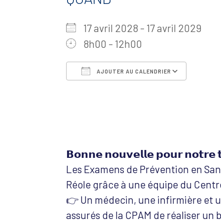
17 avril 2028 - 17 avril 2029
8h00 - 12h00
AJOUTER AU CALENDRIER
Télécharger ICS
Calen
𝗕𝗼𝗻𝗻𝗲 𝗻𝗼𝘂𝘃𝗲𝗹𝗹𝗲 𝗽𝗼𝘂𝗿 𝗻𝗼𝘁𝗿𝗲 𝘁
Les Examens de Prévention en Sant
Réole grâce à une équipe du Centr
👉 Un médecin, une infirmière et 
assurés de la CPAM de réaliser un b