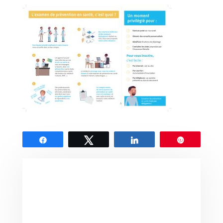
Partagez
Tweetez
Partagez
Épingle