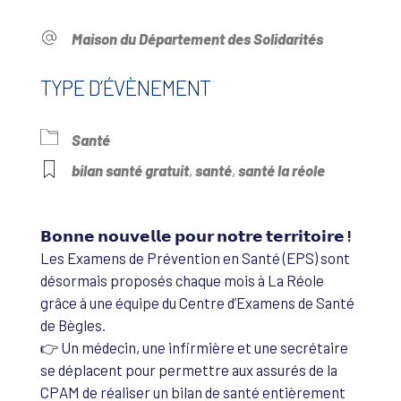
Maison du Département des Solidarités
TYPE D’ÉVÈNEMENT
Santé
bilan santé gratuit
,
santé
,
santé la réole
𝗕𝗼𝗻𝗻𝗲 𝗻𝗼𝘂𝘃𝗲𝗹𝗹𝗲 𝗽𝗼𝘂𝗿 𝗻𝗼𝘁𝗿𝗲 𝘁𝗲𝗿𝗿𝗶𝘁𝗼𝗶𝗿𝗲 !
Les Examens de Prévention en Santé (EPS) sont
désormais proposés chaque mois à La Réole
grâce à une équipe du Centre d’Examens de Santé
de Bègles.
👉 Un médecin, une infirmière et une secrétaire
se déplacent pour permettre aux assurés de la
CPAM de réaliser un bilan de santé entièrement