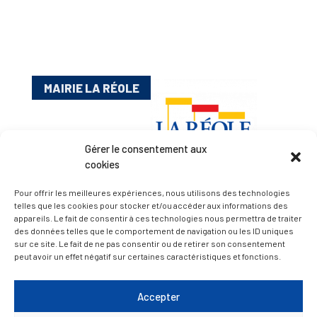
MAIRIE LA RÉOLE
Gérer le consentement aux
cookies
Pour offrir les meilleures expériences, nous utilisons des technologies
telles que les cookies pour stocker et/ou accéder aux informations des
appareils. Le fait de consentir à ces technologies nous permettra de traiter
Esplanade Charles de Gaulle
des données telles que le comportement de navigation ou les ID uniques
33 190 La Réole
sur ce site. Le fait de ne pas consentir ou de retirer son consentement
05 56 61 10 11
peut avoir un effet négatif sur certaines caractéristiques et fonctions.
mairie@lareole.fr
Accepter
Du lundi au jeudi inclus : 8h30 à 12h30 et 13h30 à