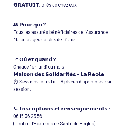
𝗚𝗥𝗔𝗧𝗨𝗜𝗧, près de chez eux.
👥
𝗣𝗼𝘂𝗿 𝗾𝘂𝗶 ?
Tous les assurés bénéficiaires de l’Assurance
Maladie âgés de plus de 16 ans.
📍
𝗢𝘂̀ 𝗲𝘁 𝗾𝘂𝗮𝗻𝗱 ?
Chaque 1er lundi du mois
𝗠𝗮𝗶𝘀𝗼𝗻 𝗱𝗲𝘀 𝗦𝗼𝗹𝗶𝗱𝗮𝗿𝗶𝘁𝗲́𝘀 – 𝗟𝗮 𝗥𝗲́𝗼𝗹𝗲
⏰ Sessions le matin – 8 places disponibles par
session.
📞
𝗜𝗻𝘀𝗰𝗿𝗶𝗽𝘁𝗶𝗼𝗻𝘀 𝗲𝘁 𝗿𝗲𝗻𝘀𝗲𝗶𝗴𝗻𝗲𝗺𝗲𝗻𝘁𝘀 :
06 15 36 23 56
(Centre d’Examens de Santé de Bègles)