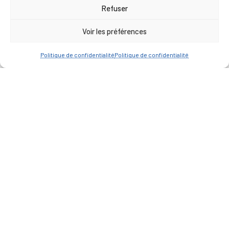
17h00
Refuser
Vendredi : 9h00 à 12h00
Voir les préférences
— Contacter la Mairie
Politique de confidentialité
Politique de confidentialité
ACCÈS RAPIDE
Travaux
Marchés publics
Annuaire des associations
Urbanisme
Espace agent
— Faire une recherche
A FEUILLETER !