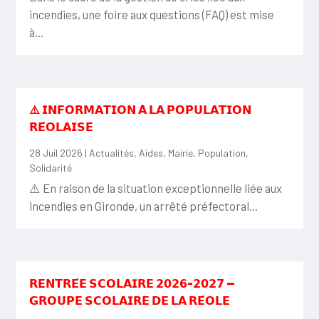
incendies, une foire aux questions (FAQ) est mise
à...
⚠️ 𝗜𝗡𝗙𝗢𝗥𝗠𝗔𝗧𝗜𝗢𝗡 𝗔̀ 𝗟𝗔 𝗣𝗢𝗣𝗨𝗟𝗔𝗧𝗜𝗢𝗡
𝗥𝗘́𝗢𝗟𝗔𝗜𝗦𝗘
28 Juil 2026
|
Actualités
,
Aides
,
Mairie
,
Population
,
Solidarité
⚠️ En raison de la situation exceptionnelle liée aux
incendies en Gironde, un arrêté préfectoral...
𝗥𝗘𝗡𝗧𝗥𝗘́𝗘 𝗦𝗖𝗢𝗟𝗔𝗜𝗥𝗘 𝟮𝟬𝟮𝟲-𝟮𝟬𝟮𝟳 —
𝗚𝗥𝗢𝗨𝗣𝗘 𝗦𝗖𝗢𝗟𝗔𝗜𝗥𝗘 𝗗𝗘 𝗟𝗔 𝗥𝗘́𝗢𝗟𝗘