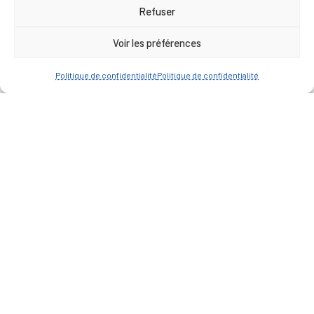
17h00
Refuser
Vendredi : 9h00 à 12h00
Voir les préférences
— Contacter la Mairie
Politique de confidentialité
Politique de confidentialité
ACCÈS RAPIDE
Travaux
Marchés publics
Annuaire des associations
Urbanisme
Espace agent
— Faire une recherche
A FEUILLETER !