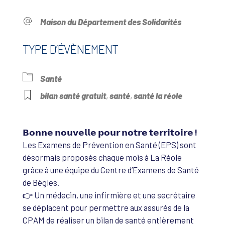
Maison du Département des Solidarités
TYPE D’ÉVÈNEMENT
Santé
bilan santé gratuit
,
santé
,
santé la réole
𝗕𝗼𝗻𝗻𝗲 𝗻𝗼𝘂𝘃𝗲𝗹𝗹𝗲 𝗽𝗼𝘂𝗿 𝗻𝗼𝘁𝗿𝗲 𝘁𝗲𝗿𝗿𝗶𝘁𝗼𝗶𝗿𝗲 !
Les Examens de Prévention en Santé (EPS) sont
désormais proposés chaque mois à La Réole
grâce à une équipe du Centre d’Examens de Santé
de Bègles.
👉 Un médecin, une infirmière et une secrétaire
se déplacent pour permettre aux assurés de la
CPAM de réaliser un bilan de santé entièrement