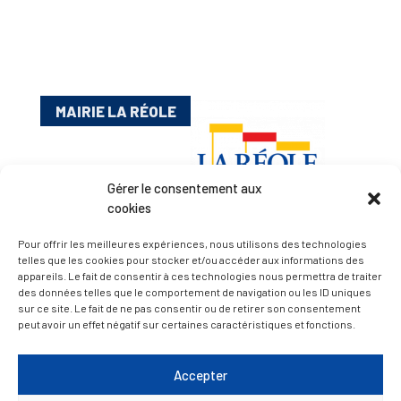
MAIRIE LA RÉOLE
Gérer le consentement aux
cookies
Pour offrir les meilleures expériences, nous utilisons des technologies
telles que les cookies pour stocker et/ou accéder aux informations des
appareils. Le fait de consentir à ces technologies nous permettra de traiter
Esplanade Charles de Gaulle
des données telles que le comportement de navigation ou les ID uniques
33 190 La Réole
sur ce site. Le fait de ne pas consentir ou de retirer son consentement
05 56 61 10 11
peut avoir un effet négatif sur certaines caractéristiques et fonctions.
mairie@lareole.fr
Accepter
Du lundi au jeudi inclus : 8h30 à 12h30 et 13h30 à