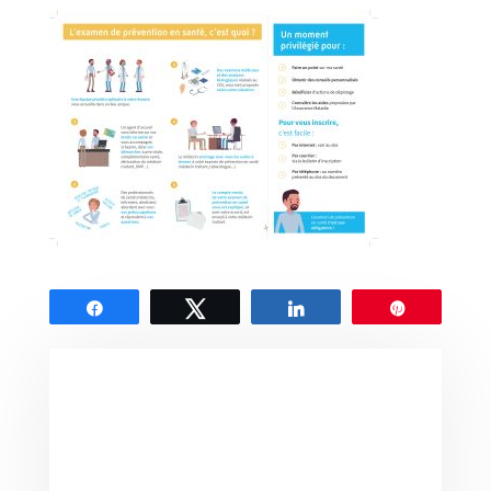
Partagez
Tweetez
Partagez
Épingle