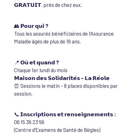
𝗚𝗥𝗔𝗧𝗨𝗜𝗧, près de chez eux.
👥
𝗣𝗼𝘂𝗿 𝗾𝘂𝗶 ?
Tous les assurés bénéficiaires de l’Assurance
Maladie âgés de plus de 16 ans.
📍
𝗢𝘂̀ 𝗲𝘁 𝗾𝘂𝗮𝗻𝗱 ?
Chaque 1er lundi du mois
𝗠𝗮𝗶𝘀𝗼𝗻 𝗱𝗲𝘀 𝗦𝗼𝗹𝗶𝗱𝗮𝗿𝗶𝘁𝗲́𝘀 – 𝗟𝗮 𝗥𝗲́𝗼𝗹𝗲
⏰ Sessions le matin – 8 places disponibles par
session.
📞
𝗜𝗻𝘀𝗰𝗿𝗶𝗽𝘁𝗶𝗼𝗻𝘀 𝗲𝘁 𝗿𝗲𝗻𝘀𝗲𝗶𝗴𝗻𝗲𝗺𝗲𝗻𝘁𝘀 :
06 15 36 23 56
(Centre d’Examens de Santé de Bègles)