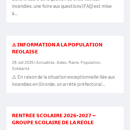
incendies, une foire aux questions (FAQ) est mise
à...
⚠️ 𝗜𝗡𝗙𝗢𝗥𝗠𝗔𝗧𝗜𝗢𝗡 𝗔̀ 𝗟𝗔 𝗣𝗢𝗣𝗨𝗟𝗔𝗧𝗜𝗢𝗡
𝗥𝗘́𝗢𝗟𝗔𝗜𝗦𝗘
28 Juil 2026
|
Actualités
,
Aides
,
Mairie
,
Population
,
Solidarité
⚠️ En raison de la situation exceptionnelle liée aux
incendies en Gironde, un arrêté préfectoral...
𝗥𝗘𝗡𝗧𝗥𝗘́𝗘 𝗦𝗖𝗢𝗟𝗔𝗜𝗥𝗘 𝟮𝟬𝟮𝟲-𝟮𝟬𝟮𝟳 —
𝗚𝗥𝗢𝗨𝗣𝗘 𝗦𝗖𝗢𝗟𝗔𝗜𝗥𝗘 𝗗𝗘 𝗟𝗔 𝗥𝗘́𝗢𝗟𝗘