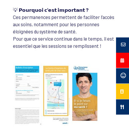
💡
𝗣𝗼𝘂𝗿𝗾𝘂𝗼𝗶 𝗰’𝗲𝘀𝘁 𝗶𝗺𝗽𝗼𝗿𝘁𝗮𝗻𝘁 ?
Ces permanences permettent de faciliter l’accès
aux soins, notamment pour les personnes
éloignées du système de santé.
Pour que ce service continue dans le temps, il est
essentiel que les sessions se remplissent !