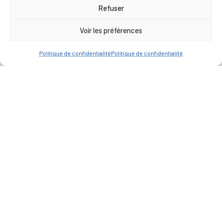
17h00
Refuser
Vendredi : 9h00 à 12h00
Voir les préférences
— Contacter la Mairie
Politique de confidentialité
Politique de confidentialité
ACCÈS RAPIDE
Travaux
Marchés publics
Annuaire des associations
Urbanisme
Espace agent
— Faire une recherche
A FEUILLETER !