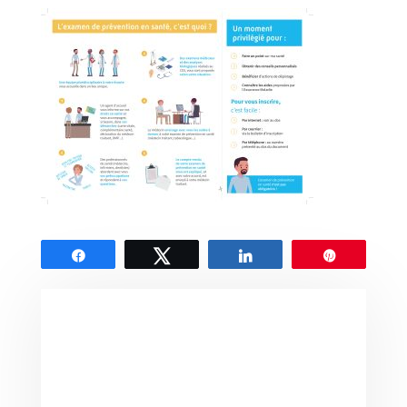
Partagez
Tweetez
Partagez
Épingle