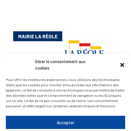
MAIRIE LA RÉOLE
Gérer le consentement aux
cookies
Pour offrir les meilleures expériences, nous utilisons des technologies
telles que les cookies pour stocker et/ou accéder aux informations des
appareils. Le fait de consentir à ces technologies nous permettra de traiter
Esplanade Charles de Gaulle
des données telles que le comportement de navigation ou les ID uniques
33 190 La Réole
sur ce site. Le fait de ne pas consentir ou de retirer son consentement
05 56 61 10 11
peut avoir un effet négatif sur certaines caractéristiques et fonctions.
mairie@lareole.fr
Accepter
Du lundi au jeudi inclus : 8h30 à 12h30 et 13h30 à