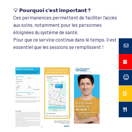
💡
𝗣𝗼𝘂𝗿𝗾𝘂𝗼𝗶 𝗰’𝗲𝘀𝘁 𝗶𝗺𝗽𝗼𝗿𝘁𝗮𝗻𝘁 ?
Ces permanences permettent de faciliter l’accès
aux soins, notamment pour les personnes
éloignées du système de santé.
Pour que ce service continue dans le temps, il est
essentiel que les sessions se remplissent !