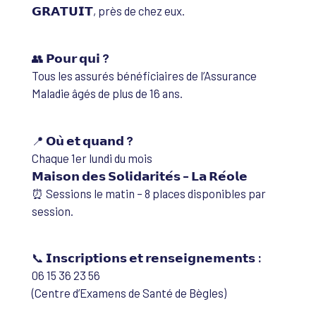
𝗚𝗥𝗔𝗧𝗨𝗜𝗧, près de chez eux.
👥
𝗣𝗼𝘂𝗿 𝗾𝘂𝗶 ?
Tous les assurés bénéficiaires de l’Assurance
Maladie âgés de plus de 16 ans.
📍
𝗢𝘂̀ 𝗲𝘁 𝗾𝘂𝗮𝗻𝗱 ?
Chaque 1er lundi du mois
𝗠𝗮𝗶𝘀𝗼𝗻 𝗱𝗲𝘀 𝗦𝗼𝗹𝗶𝗱𝗮𝗿𝗶𝘁𝗲́𝘀 – 𝗟𝗮 𝗥𝗲́𝗼𝗹𝗲
⏰ Sessions le matin – 8 places disponibles par
session.
📞
𝗜𝗻𝘀𝗰𝗿𝗶𝗽𝘁𝗶𝗼𝗻𝘀 𝗲𝘁 𝗿𝗲𝗻𝘀𝗲𝗶𝗴𝗻𝗲𝗺𝗲𝗻𝘁𝘀 :
06 15 36 23 56
(Centre d’Examens de Santé de Bègles)