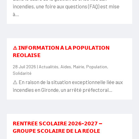
incendies, une foire aux questions (FAQ) est mise
à...
⚠️ 𝗜𝗡𝗙𝗢𝗥𝗠𝗔𝗧𝗜𝗢𝗡 𝗔̀ 𝗟𝗔 𝗣𝗢𝗣𝗨𝗟𝗔𝗧𝗜𝗢𝗡
𝗥𝗘́𝗢𝗟𝗔𝗜𝗦𝗘
28 Juil 2026
|
Actualités
,
Aides
,
Mairie
,
Population
,
Solidarité
⚠️ En raison de la situation exceptionnelle liée aux
incendies en Gironde, un arrêté préfectoral...
𝗥𝗘𝗡𝗧𝗥𝗘́𝗘 𝗦𝗖𝗢𝗟𝗔𝗜𝗥𝗘 𝟮𝟬𝟮𝟲-𝟮𝟬𝟮𝟳 —
𝗚𝗥𝗢𝗨𝗣𝗘 𝗦𝗖𝗢𝗟𝗔𝗜𝗥𝗘 𝗗𝗘 𝗟𝗔 𝗥𝗘́𝗢𝗟𝗘