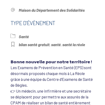
Maison du Département des Solidarités
TYPE D’ÉVÈNEMENT
Santé
bilan santé gratuit
,
santé
,
santé la réole
𝗕𝗼𝗻𝗻𝗲 𝗻𝗼𝘂𝘃𝗲𝗹𝗹𝗲 𝗽𝗼𝘂𝗿 𝗻𝗼𝘁𝗿𝗲 𝘁𝗲𝗿𝗿𝗶𝘁𝗼𝗶𝗿𝗲 !
Les Examens de Prévention en Santé (EPS) sont
désormais proposés chaque mois à La Réole
grâce à une équipe du Centre d’Examens de Santé
de Bègles.
👉 Un médecin, une infirmière et une secrétaire
se déplacent pour permettre aux assurés de la
CPAM de réaliser un bilan de santé entièrement