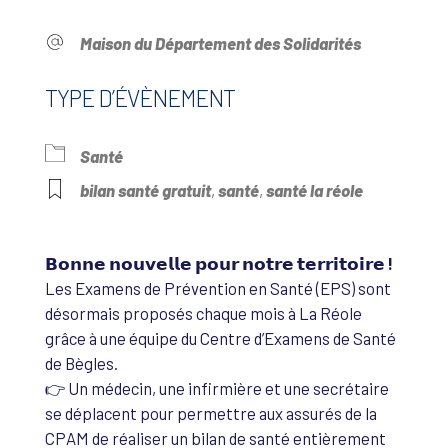
Maison du Département des Solidarités
TYPE D’ÉVÈNEMENT
Santé
bilan santé gratuit
,
santé
,
santé la réole
𝗕𝗼𝗻𝗻𝗲 𝗻𝗼𝘂𝘃𝗲𝗹𝗹𝗲 𝗽𝗼𝘂𝗿 𝗻𝗼𝘁𝗿𝗲 𝘁𝗲𝗿𝗿𝗶𝘁𝗼𝗶𝗿𝗲 !
Les Examens de Prévention en Santé (EPS) sont
désormais proposés chaque mois à La Réole
grâce à une équipe du Centre d’Examens de Santé
de Bègles.
👉 Un médecin, une infirmière et une secrétaire
se déplacent pour permettre aux assurés de la
CPAM de réaliser un bilan de santé entièrement