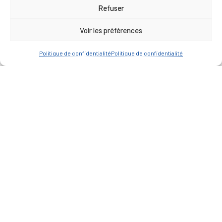
17h00
Refuser
Vendredi : 9h00 à 12h00
Voir les préférences
— Contacter la Mairie
Politique de confidentialité
Politique de confidentialité
ACCÈS RAPIDE
Travaux
Marchés publics
Annuaire des associations
Urbanisme
Espace agent
— Faire une recherche
A FEUILLETER !