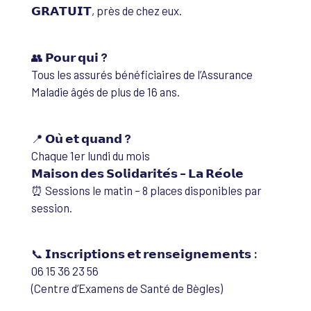
𝗚𝗥𝗔𝗧𝗨𝗜𝗧, près de chez eux.
👥
𝗣𝗼𝘂𝗿 𝗾𝘂𝗶 ?
Tous les assurés bénéficiaires de l’Assurance
Maladie âgés de plus de 16 ans.
📍
𝗢𝘂̀ 𝗲𝘁 𝗾𝘂𝗮𝗻𝗱 ?
Chaque 1er lundi du mois
𝗠𝗮𝗶𝘀𝗼𝗻 𝗱𝗲𝘀 𝗦𝗼𝗹𝗶𝗱𝗮𝗿𝗶𝘁𝗲́𝘀 – 𝗟𝗮 𝗥𝗲́𝗼𝗹𝗲
⏰ Sessions le matin – 8 places disponibles par
session.
📞
𝗜𝗻𝘀𝗰𝗿𝗶𝗽𝘁𝗶𝗼𝗻𝘀 𝗲𝘁 𝗿𝗲𝗻𝘀𝗲𝗶𝗴𝗻𝗲𝗺𝗲𝗻𝘁𝘀 :
06 15 36 23 56
(Centre d’Examens de Santé de Bègles)