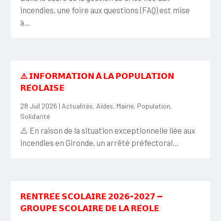
incendies, une foire aux questions (FAQ) est mise
à...
⚠️ 𝗜𝗡𝗙𝗢𝗥𝗠𝗔𝗧𝗜𝗢𝗡 𝗔̀ 𝗟𝗔 𝗣𝗢𝗣𝗨𝗟𝗔𝗧𝗜𝗢𝗡
𝗥𝗘́𝗢𝗟𝗔𝗜𝗦𝗘
28 Juil 2026
|
Actualités
,
Aides
,
Mairie
,
Population
,
Solidarité
⚠️ En raison de la situation exceptionnelle liée aux
incendies en Gironde, un arrêté préfectoral...
𝗥𝗘𝗡𝗧𝗥𝗘́𝗘 𝗦𝗖𝗢𝗟𝗔𝗜𝗥𝗘 𝟮𝟬𝟮𝟲-𝟮𝟬𝟮𝟳 —
𝗚𝗥𝗢𝗨𝗣𝗘 𝗦𝗖𝗢𝗟𝗔𝗜𝗥𝗘 𝗗𝗘 𝗟𝗔 𝗥𝗘́𝗢𝗟𝗘