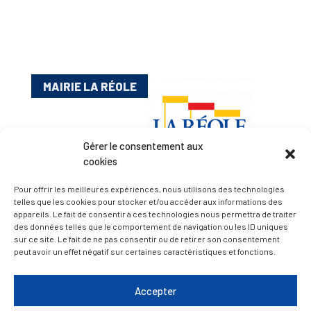
MAIRIE LA RÉOLE
Gérer le consentement aux
cookies
Pour offrir les meilleures expériences, nous utilisons des technologies
telles que les cookies pour stocker et/ou accéder aux informations des
appareils. Le fait de consentir à ces technologies nous permettra de traiter
Esplanade Charles de Gaulle
des données telles que le comportement de navigation ou les ID uniques
33 190 La Réole
sur ce site. Le fait de ne pas consentir ou de retirer son consentement
05 56 61 10 11
peut avoir un effet négatif sur certaines caractéristiques et fonctions.
mairie@lareole.fr
Accepter
Du lundi au jeudi inclus : 8h30 à 12h30 et 13h30 à