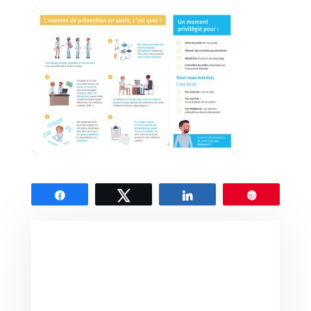
Partagez
Tweetez
Partagez
Épingle