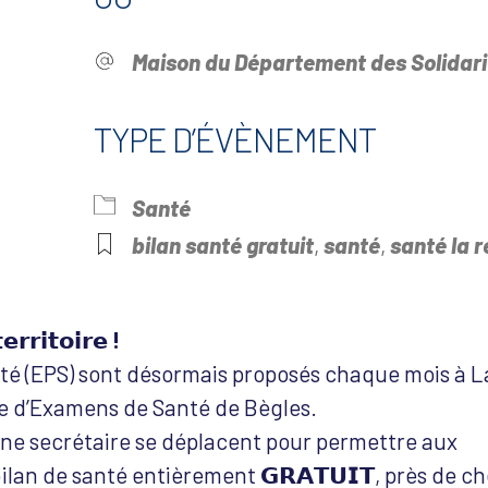
Maison du Département des Solidari
TYPE D’ÉVÈNEMENT
drier Google
iCalendar
Offi
Santé
bilan santé gratuit
,
santé
,
santé la r
𝗿𝗿𝗶𝘁𝗼𝗶𝗿𝗲 !
é (EPS) sont désormais proposés chaque mois à L
e d’Examens de Santé de Bègles.
une secrétaire se déplacent pour permettre aux
ilan de santé entièrement 𝗚𝗥𝗔𝗧𝗨𝗜𝗧, près de c