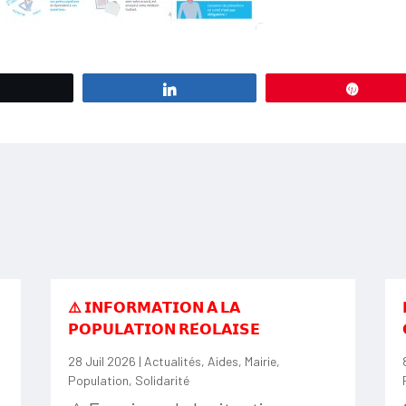
Tweetez
Partagez
Éping
⚠️ 𝗜𝗡𝗙𝗢𝗥𝗠𝗔𝗧𝗜𝗢𝗡 𝗔̀ 𝗟𝗔
𝗣𝗢𝗣𝗨𝗟𝗔𝗧𝗜𝗢𝗡 𝗥𝗘́𝗢𝗟𝗔𝗜𝗦𝗘
28 Juil 2026
|
Actualités
,
Aides
,
Mairie
,
Population
,
Solidarité