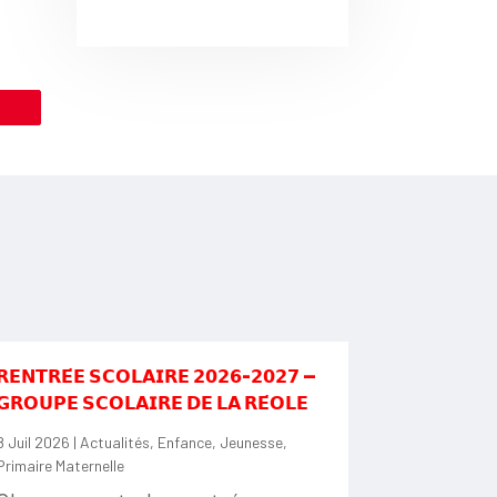
le
𝗥𝗘𝗡𝗧𝗥𝗘́𝗘 𝗦𝗖𝗢𝗟𝗔𝗜𝗥𝗘 𝟮𝟬𝟮𝟲-𝟮𝟬𝟮𝟳 —
𝗚𝗥𝗢𝗨𝗣𝗘 𝗦𝗖𝗢𝗟𝗔𝗜𝗥𝗘 𝗗𝗘 𝗟𝗔 𝗥𝗘́𝗢𝗟𝗘
8 Juil 2026
|
Actualités
,
Enfance
,
Jeunesse
,
Primaire Maternelle