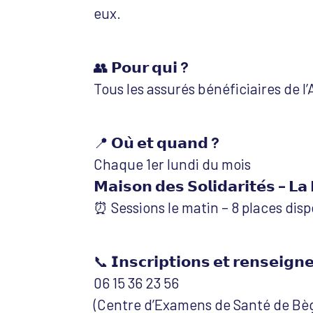
eux.
👥
𝗣𝗼𝘂𝗿 𝗾𝘂𝗶 ?
Tous les assurés bénéficiaires de l
📍
𝗢𝘂̀ 𝗲𝘁 𝗾𝘂𝗮𝗻𝗱 ?
Chaque 1er lundi du mois
𝗠𝗮𝗶𝘀𝗼𝗻 𝗱𝗲𝘀 𝗦𝗼𝗹𝗶𝗱𝗮𝗿𝗶𝘁𝗲́𝘀 – 𝗟𝗮 
⏰ Sessions le matin – 8 places disp
📞
𝗜𝗻𝘀𝗰𝗿𝗶𝗽𝘁𝗶𝗼𝗻𝘀 𝗲𝘁 𝗿𝗲𝗻𝘀𝗲𝗶𝗴𝗻
06 15 36 23 56
(Centre d’Examens de Santé de Bèg