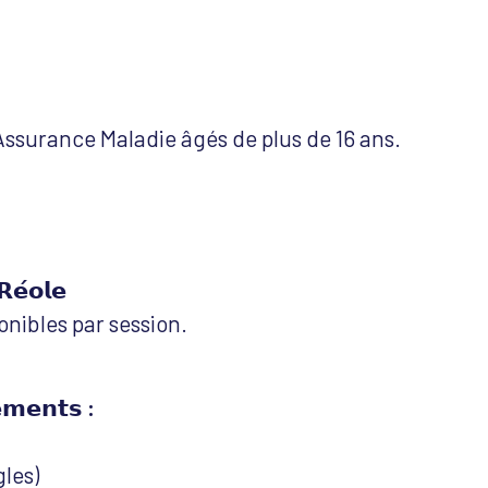
’Assurance Maladie âgés de plus de 16 ans.
𝗥𝗲́𝗼𝗹𝗲
onibles par session.
𝗲𝗺𝗲𝗻𝘁𝘀 :
les)