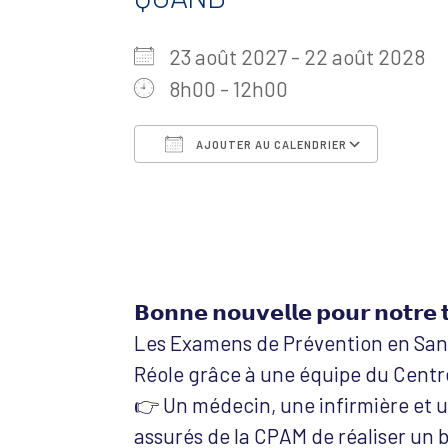
23 août 2027 - 22 août 2028
8h00 - 12h00
AJOUTER AU CALENDRIER
Télécharger ICS
Calen
𝗕𝗼𝗻𝗻𝗲 𝗻𝗼𝘂𝘃𝗲𝗹𝗹𝗲 𝗽𝗼𝘂𝗿 𝗻𝗼𝘁𝗿𝗲 𝘁
Les Examens de Prévention en Sant
Réole grâce à une équipe du Centr
👉 Un médecin, une infirmière et 
assurés de la CPAM de réaliser un b