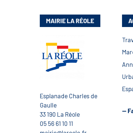
MAIRIE LA RÉOLE
A
Tra
Mar
Ann
Urb
Esp
Esplanade Charles de
Gaulle
— F
33 190 La Réole
05 56 61 10 11
mairie@lareole.fr