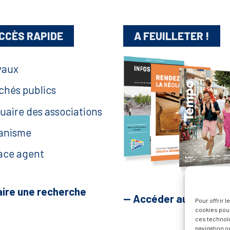
CCÈS RAPIDE
A FEUILLETER !
vaux
chés publics
uaire des associations
anisme
ace agent
aire une recherche
— Accéder au kiosque
Pour offrir 
cookies pour
ces technol
navigation ou