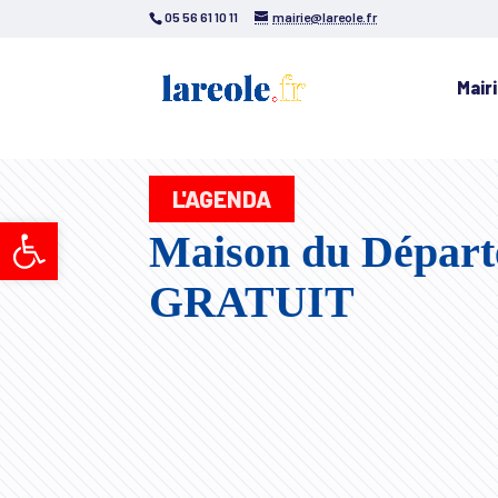
05 56 61 10 11
mairie@lareole.fr
Mair
L'AGENDA
Ouvrir la barre d’outils
Maison du Départe
GRATUIT