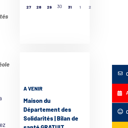
30
27
28
29
31
1
2
tés
ce 365
Outlook Live
éole
A VENIR
a
Maison du
Département des
Solidarités | Bilan de
hez
santé GRATUIT