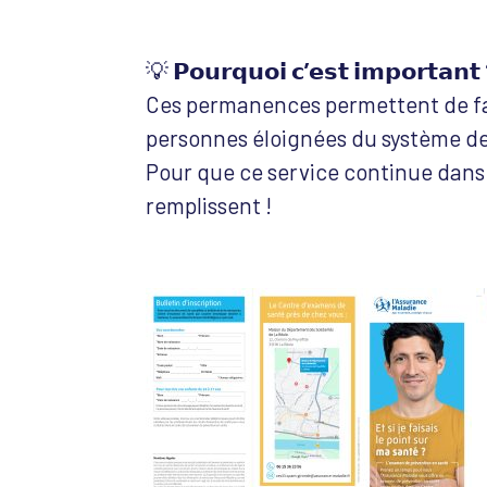
💡
𝗣𝗼𝘂𝗿𝗾𝘂𝗼𝗶 𝗰’𝗲𝘀𝘁 𝗶𝗺𝗽𝗼𝗿𝘁𝗮𝗻𝘁
Ces permanences permettent de fac
personnes éloignées du système de
Pour que ce service continue dans l
remplissent !