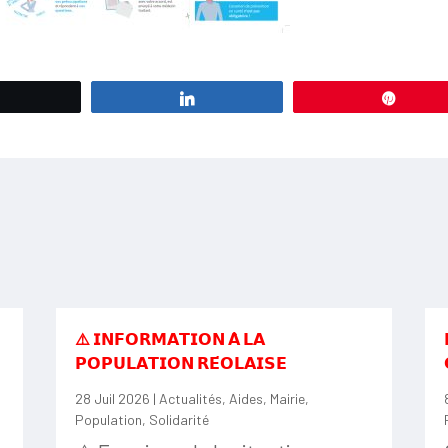
Tweetez
Partagez
Éping
⚠️ 𝗜𝗡𝗙𝗢𝗥𝗠𝗔𝗧𝗜𝗢𝗡 𝗔̀ 𝗟𝗔
𝗣𝗢𝗣𝗨𝗟𝗔𝗧𝗜𝗢𝗡 𝗥𝗘́𝗢𝗟𝗔𝗜𝗦𝗘
28 Juil 2026
|
Actualités
,
Aides
,
Mairie
,
Population
,
Solidarité