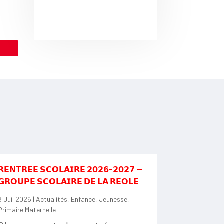
le
𝗥𝗘𝗡𝗧𝗥𝗘́𝗘 𝗦𝗖𝗢𝗟𝗔𝗜𝗥𝗘 𝟮𝟬𝟮𝟲-𝟮𝟬𝟮𝟳 —
𝗚𝗥𝗢𝗨𝗣𝗘 𝗦𝗖𝗢𝗟𝗔𝗜𝗥𝗘 𝗗𝗘 𝗟𝗔 𝗥𝗘́𝗢𝗟𝗘
8 Juil 2026
|
Actualités
,
Enfance
,
Jeunesse
,
Primaire Maternelle