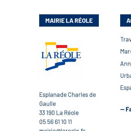
MAIRIE LA RÉOLE
A
Tra
Mar
Ann
Urb
Esp
Esplanade Charles de
Gaulle
— F
33 190 La Réole
05 56 61 10 11
mairie@lareole.fr