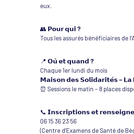
eux.
👥
𝗣𝗼𝘂𝗿 𝗾𝘂𝗶 ?
Tous les assurés bénéficiaires de l
📍
𝗢𝘂̀ 𝗲𝘁 𝗾𝘂𝗮𝗻𝗱 ?
Chaque 1er lundi du mois
𝗠𝗮𝗶𝘀𝗼𝗻 𝗱𝗲𝘀 𝗦𝗼𝗹𝗶𝗱𝗮𝗿𝗶𝘁𝗲́𝘀 – 𝗟𝗮 
⏰ Sessions le matin – 8 places disp
📞
𝗜𝗻𝘀𝗰𝗿𝗶𝗽𝘁𝗶𝗼𝗻𝘀 𝗲𝘁 𝗿𝗲𝗻𝘀𝗲𝗶𝗴𝗻
06 15 36 23 56
(Centre d’Examens de Santé de Bèg