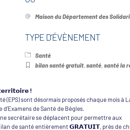
Maison du Département des Solidari
TYPE D’ÉVÈNEMENT
drier Google
iCalendar
Offi
Santé
bilan santé gratuit
,
santé
,
santé la r
𝗿𝗿𝗶𝘁𝗼𝗶𝗿𝗲 !
é (EPS) sont désormais proposés chaque mois à L
e d’Examens de Santé de Bègles.
une secrétaire se déplacent pour permettre aux
ilan de santé entièrement 𝗚𝗥𝗔𝗧𝗨𝗜𝗧, près de c