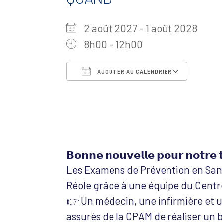
2 août 2027 - 1 août 2028
8h00 - 12h00
AJOUTER AU CALENDRIER
Télécharger ICS
Calen
𝗕𝗼𝗻𝗻𝗲 𝗻𝗼𝘂𝘃𝗲𝗹𝗹𝗲 𝗽𝗼𝘂𝗿 𝗻𝗼𝘁𝗿𝗲 𝘁
Les Examens de Prévention en Sant
Réole grâce à une équipe du Centr
👉 Un médecin, une infirmière et 
assurés de la CPAM de réaliser un b