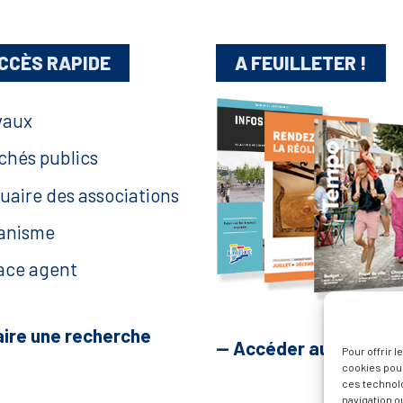
CCÈS RAPIDE
A FEUILLETER !
vaux
chés publics
uaire des associations
anisme
ace agent
aire une recherche
— Accéder au kiosque
Pour offrir 
cookies pour
ces technol
navigation ou