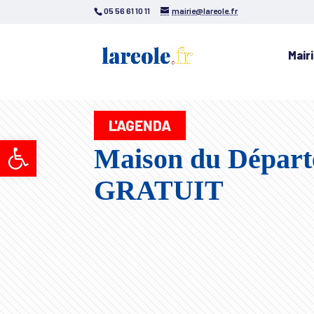
05 56 61 10 11
mairie@lareole.fr
Mair
L'AGENDA
Ouvrir la barre d’outils
Maison du Départe
GRATUIT