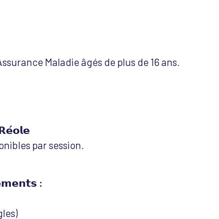
’Assurance Maladie âgés de plus de 16 ans.
𝗥𝗲́𝗼𝗹𝗲
onibles par session.
𝗲𝗺𝗲𝗻𝘁𝘀 :
les)