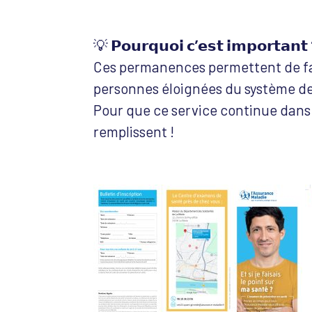
💡
𝗣𝗼𝘂𝗿𝗾𝘂𝗼𝗶 𝗰’𝗲𝘀𝘁 𝗶𝗺𝗽𝗼𝗿𝘁𝗮𝗻𝘁
Ces permanences permettent de fac
personnes éloignées du système de
Pour que ce service continue dans l
remplissent !