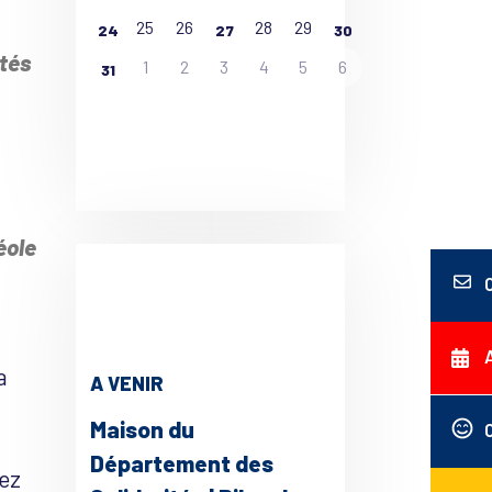
25
26
28
29
24
27
30
tés
1
2
3
4
5
6
31
ce 365
Outlook Live
éole
a
A VENIR
Maison du
Département des
hez