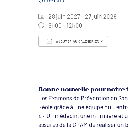
28 juin 2027 - 27 juin 2028
8h00 - 12h00
AJOUTER AU CALENDRIER
Télécharger ICS
Calen
𝗕𝗼𝗻𝗻𝗲 𝗻𝗼𝘂𝘃𝗲𝗹𝗹𝗲 𝗽𝗼𝘂𝗿 𝗻𝗼𝘁𝗿𝗲 𝘁
Les Examens de Prévention en Sant
Réole grâce à une équipe du Centr
👉 Un médecin, une infirmière et 
assurés de la CPAM de réaliser un b