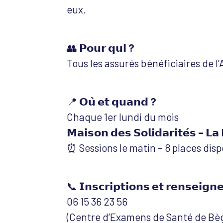
eux.
👥
𝗣𝗼𝘂𝗿 𝗾𝘂𝗶 ?
Tous les assurés bénéficiaires de l
📍
𝗢𝘂̀ 𝗲𝘁 𝗾𝘂𝗮𝗻𝗱 ?
Chaque 1er lundi du mois
𝗠𝗮𝗶𝘀𝗼𝗻 𝗱𝗲𝘀 𝗦𝗼𝗹𝗶𝗱𝗮𝗿𝗶𝘁𝗲́𝘀 – 𝗟𝗮 
⏰ Sessions le matin – 8 places disp
📞
𝗜𝗻𝘀𝗰𝗿𝗶𝗽𝘁𝗶𝗼𝗻𝘀 𝗲𝘁 𝗿𝗲𝗻𝘀𝗲𝗶𝗴𝗻
06 15 36 23 56
(Centre d’Examens de Santé de Bèg