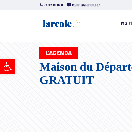
05 56 61 10 11
mairie@lareole.fr
Mair
L'AGENDA
Ouvrir la barre d’outils
Maison du Départe
GRATUIT