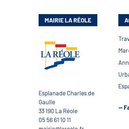
MAIRIE LA RÉOLE
A
Tra
Mar
Ann
Urb
Esp
Esplanade Charles de
Gaulle
— F
33 190 La Réole
05 56 61 10 11
mairie@lareole.fr