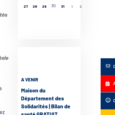
30
27
28
29
31
1
2
tés
ce 365
Outlook Live
éole
A VENIR
a
Maison du
Département des
Solidarités | Bilan de
hez
santé GRATUIT