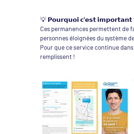
💡
𝗣𝗼𝘂𝗿𝗾𝘂𝗼𝗶 𝗰’𝗲𝘀𝘁 𝗶𝗺𝗽𝗼𝗿𝘁𝗮𝗻𝘁
Ces permanences permettent de fac
personnes éloignées du système de
Pour que ce service continue dans l
remplissent !