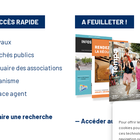
CCÈS RAPIDE
A FEUILLETER !
vaux
chés publics
uaire des associations
anisme
ace agent
aire une recherche
— Accéder au kiosque
Pour offrir 
cookies pour
ces technol
navigation ou