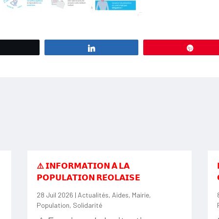
Tweetez
Partagez
Éping
⚠️ 𝗜𝗡𝗙𝗢𝗥𝗠𝗔𝗧𝗜𝗢𝗡 𝗔̀ 𝗟𝗔
𝗣𝗢𝗣𝗨𝗟𝗔𝗧𝗜𝗢𝗡 𝗥𝗘́𝗢𝗟𝗔𝗜𝗦𝗘
28 Juil 2026
|
Actualités
,
Aides
,
Mairie
,
Population
,
Solidarité