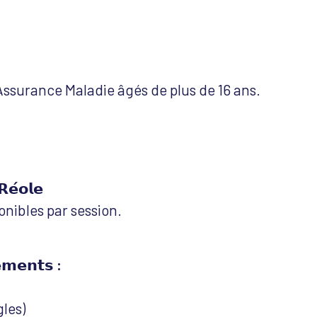
’Assurance Maladie âgés de plus de 16 ans.
𝗥𝗲́𝗼𝗹𝗲
onibles par session.
𝗲𝗺𝗲𝗻𝘁𝘀 :
les)