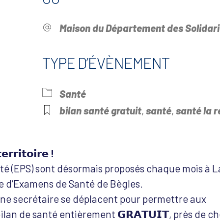
Maison du Département des Solidari
TYPE D’ÉVÈNEMENT
drier Google
iCalendar
Offi
Santé
bilan santé gratuit
,
santé
,
santé la r
𝗿𝗿𝗶𝘁𝗼𝗶𝗿𝗲 !
é (EPS) sont désormais proposés chaque mois à L
e d’Examens de Santé de Bègles.
une secrétaire se déplacent pour permettre aux
ilan de santé entièrement 𝗚𝗥𝗔𝗧𝗨𝗜𝗧, près de c