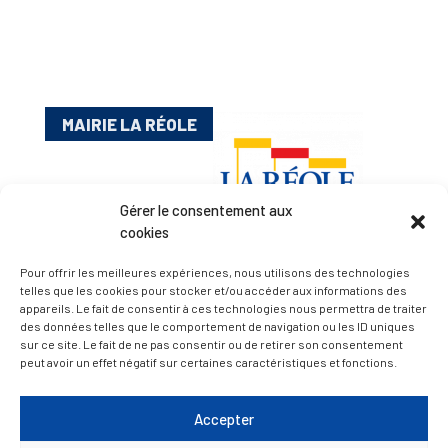
MAIRIE LA RÉOLE
Gérer le consentement aux
cookies
Pour offrir les meilleures expériences, nous utilisons des technologies
telles que les cookies pour stocker et/ou accéder aux informations des
appareils. Le fait de consentir à ces technologies nous permettra de traiter
Esplanade Charles de Gaulle
des données telles que le comportement de navigation ou les ID uniques
33 190 La Réole
sur ce site. Le fait de ne pas consentir ou de retirer son consentement
05 56 61 10 11
peut avoir un effet négatif sur certaines caractéristiques et fonctions.
mairie@lareole.fr
Accepter
Du lundi au jeudi inclus : 8h30 à 12h30 et 13h30 à