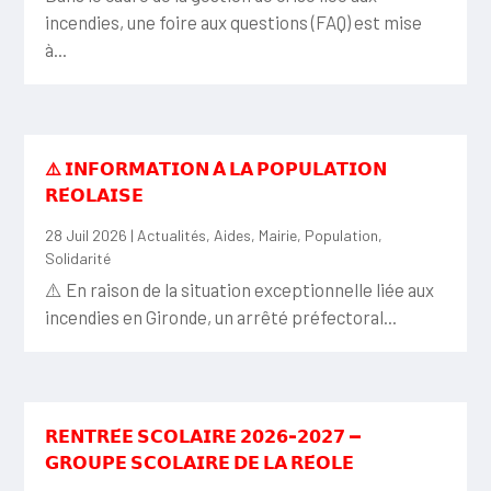
incendies, une foire aux questions (FAQ) est mise
à...
⚠️ 𝗜𝗡𝗙𝗢𝗥𝗠𝗔𝗧𝗜𝗢𝗡 𝗔̀ 𝗟𝗔 𝗣𝗢𝗣𝗨𝗟𝗔𝗧𝗜𝗢𝗡
𝗥𝗘́𝗢𝗟𝗔𝗜𝗦𝗘
28 Juil 2026
|
Actualités
,
Aides
,
Mairie
,
Population
,
Solidarité
⚠️ En raison de la situation exceptionnelle liée aux
incendies en Gironde, un arrêté préfectoral...
𝗥𝗘𝗡𝗧𝗥𝗘́𝗘 𝗦𝗖𝗢𝗟𝗔𝗜𝗥𝗘 𝟮𝟬𝟮𝟲-𝟮𝟬𝟮𝟳 —
𝗚𝗥𝗢𝗨𝗣𝗘 𝗦𝗖𝗢𝗟𝗔𝗜𝗥𝗘 𝗗𝗘 𝗟𝗔 𝗥𝗘́𝗢𝗟𝗘