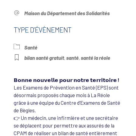
Maison du Département des Solidarités
TYPE D’ÉVÈNEMENT
Santé
bilan santé gratuit
,
santé
,
santé la réole
𝗕𝗼𝗻𝗻𝗲 𝗻𝗼𝘂𝘃𝗲𝗹𝗹𝗲 𝗽𝗼𝘂𝗿 𝗻𝗼𝘁𝗿𝗲 𝘁𝗲𝗿𝗿𝗶𝘁𝗼𝗶𝗿𝗲 !
Les Examens de Prévention en Santé (EPS) sont
désormais proposés chaque mois à La Réole
grâce à une équipe du Centre d’Examens de Santé
de Bègles.
👉 Un médecin, une infirmière et une secrétaire
se déplacent pour permettre aux assurés de la
CPAM de réaliser un bilan de santé entièrement