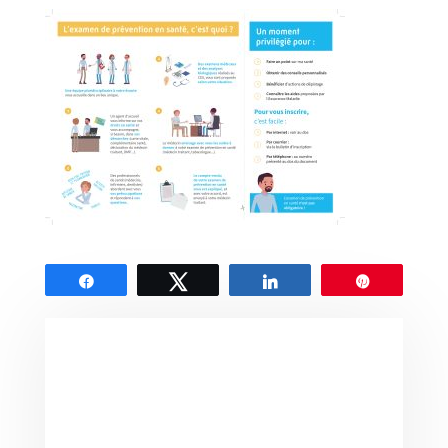
Partagez
Tweetez
Partagez
Épingle