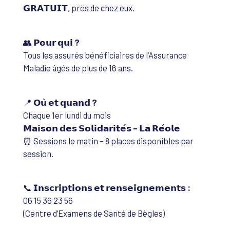
𝗚𝗥𝗔𝗧𝗨𝗜𝗧, près de chez eux.
👥
𝗣𝗼𝘂𝗿 𝗾𝘂𝗶 ?
Tous les assurés bénéficiaires de l’Assurance
Maladie âgés de plus de 16 ans.
📍
𝗢𝘂̀ 𝗲𝘁 𝗾𝘂𝗮𝗻𝗱 ?
Chaque 1er lundi du mois
𝗠𝗮𝗶𝘀𝗼𝗻 𝗱𝗲𝘀 𝗦𝗼𝗹𝗶𝗱𝗮𝗿𝗶𝘁𝗲́𝘀 – 𝗟𝗮 𝗥𝗲́𝗼𝗹𝗲
⏰ Sessions le matin – 8 places disponibles par
session.
📞
𝗜𝗻𝘀𝗰𝗿𝗶𝗽𝘁𝗶𝗼𝗻𝘀 𝗲𝘁 𝗿𝗲𝗻𝘀𝗲𝗶𝗴𝗻𝗲𝗺𝗲𝗻𝘁𝘀 :
06 15 36 23 56
(Centre d’Examens de Santé de Bègles)