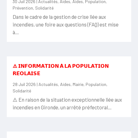
30 Juil 2026
|
Actualités
,
Aides
,
Aides
,
Population
,
Prévention
,
Solidarité
Dans le cadre de la gestion de crise liée aux
incendies, une foire aux questions (FAQ) est mise
à...
⚠️ 𝗜𝗡𝗙𝗢𝗥𝗠𝗔𝗧𝗜𝗢𝗡 𝗔̀ 𝗟𝗔 𝗣𝗢𝗣𝗨𝗟𝗔𝗧𝗜𝗢𝗡
𝗥𝗘́𝗢𝗟𝗔𝗜𝗦𝗘
28 Juil 2026
|
Actualités
,
Aides
,
Mairie
,
Population
,
Solidarité
⚠️ En raison de la situation exceptionnelle liée aux
incendies en Gironde, un arrêté préfectoral...