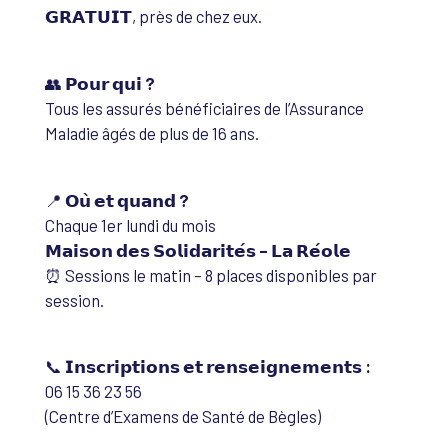
𝗚𝗥𝗔𝗧𝗨𝗜𝗧, près de chez eux.
👥
𝗣𝗼𝘂𝗿 𝗾𝘂𝗶 ?
Tous les assurés bénéficiaires de l’Assurance
Maladie âgés de plus de 16 ans.
📍
𝗢𝘂̀ 𝗲𝘁 𝗾𝘂𝗮𝗻𝗱 ?
Chaque 1er lundi du mois
𝗠𝗮𝗶𝘀𝗼𝗻 𝗱𝗲𝘀 𝗦𝗼𝗹𝗶𝗱𝗮𝗿𝗶𝘁𝗲́𝘀 – 𝗟𝗮 𝗥𝗲́𝗼𝗹𝗲
⏰ Sessions le matin – 8 places disponibles par
session.
📞
𝗜𝗻𝘀𝗰𝗿𝗶𝗽𝘁𝗶𝗼𝗻𝘀 𝗲𝘁 𝗿𝗲𝗻𝘀𝗲𝗶𝗴𝗻𝗲𝗺𝗲𝗻𝘁𝘀 :
06 15 36 23 56
(Centre d’Examens de Santé de Bègles)