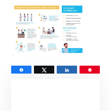
Partagez
Tweetez
Partagez
Épingle