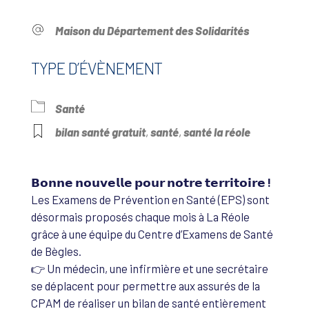
Maison du Département des Solidarités
TYPE D’ÉVÈNEMENT
Santé
bilan santé gratuit
,
santé
,
santé la réole
𝗕𝗼𝗻𝗻𝗲 𝗻𝗼𝘂𝘃𝗲𝗹𝗹𝗲 𝗽𝗼𝘂𝗿 𝗻𝗼𝘁𝗿𝗲 𝘁𝗲𝗿𝗿𝗶𝘁𝗼𝗶𝗿𝗲 !
Les Examens de Prévention en Santé (EPS) sont
désormais proposés chaque mois à La Réole
grâce à une équipe du Centre d’Examens de Santé
de Bègles.
👉 Un médecin, une infirmière et une secrétaire
se déplacent pour permettre aux assurés de la
CPAM de réaliser un bilan de santé entièrement