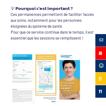
💡
𝗣𝗼𝘂𝗿𝗾𝘂𝗼𝗶 𝗰’𝗲𝘀𝘁 𝗶𝗺𝗽𝗼𝗿𝘁𝗮𝗻𝘁 ?
Ces permanences permettent de faciliter l’accès
aux soins, notamment pour les personnes
éloignées du système de santé.
Pour que ce service continue dans le temps, il est
essentiel que les sessions se remplissent !