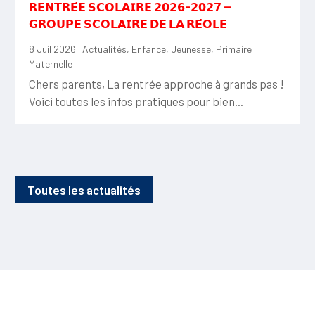
𝗥𝗘𝗡𝗧𝗥𝗘́𝗘 𝗦𝗖𝗢𝗟𝗔𝗜𝗥𝗘 𝟮𝟬𝟮𝟲-𝟮𝟬𝟮𝟳 —
𝗚𝗥𝗢𝗨𝗣𝗘 𝗦𝗖𝗢𝗟𝗔𝗜𝗥𝗘 𝗗𝗘 𝗟𝗔 𝗥𝗘́𝗢𝗟𝗘
8 Juil 2026
|
Actualités
,
Enfance
,
Jeunesse
,
Primaire
Maternelle
Chers parents, La rentrée approche à grands pas !
Voici toutes les infos pratiques pour bien...
Toutes les actualités