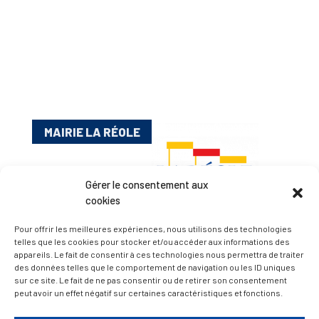
MAIRIE LA RÉOLE
Gérer le consentement aux
cookies
Pour offrir les meilleures expériences, nous utilisons des technologies
telles que les cookies pour stocker et/ou accéder aux informations des
appareils. Le fait de consentir à ces technologies nous permettra de traiter
Esplanade Charles de Gaulle
des données telles que le comportement de navigation ou les ID uniques
sur ce site. Le fait de ne pas consentir ou de retirer son consentement
33 190 La Réole
peut avoir un effet négatif sur certaines caractéristiques et fonctions.
05 56 61 10 11