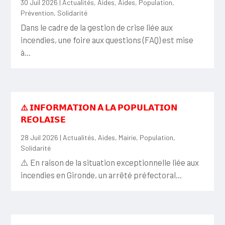
30 Juil 2026
|
Actualités
,
Aides
,
Aides
,
Population
,
Prévention
,
Solidarité
Dans le cadre de la gestion de crise liée aux
incendies, une foire aux questions (FAQ) est mise
à...
⚠️ 𝗜𝗡𝗙𝗢𝗥𝗠𝗔𝗧𝗜𝗢𝗡 𝗔̀ 𝗟𝗔 𝗣𝗢𝗣𝗨𝗟𝗔𝗧𝗜𝗢𝗡
𝗥𝗘́𝗢𝗟𝗔𝗜𝗦𝗘
28 Juil 2026
|
Actualités
,
Aides
,
Mairie
,
Population
,
Solidarité
⚠️ En raison de la situation exceptionnelle liée aux
incendies en Gironde, un arrêté préfectoral...