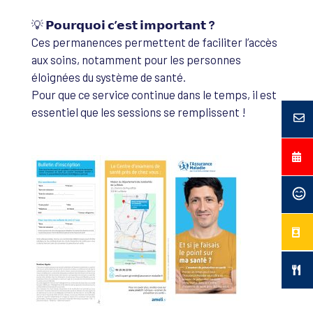
💡
𝗣𝗼𝘂𝗿𝗾𝘂𝗼𝗶 𝗰’𝗲𝘀𝘁 𝗶𝗺𝗽𝗼𝗿𝘁𝗮𝗻𝘁 ?
Ces permanences permettent de faciliter l’accès
aux soins, notamment pour les personnes
éloignées du système de santé.
Pour que ce service continue dans le temps, il est
essentiel que les sessions se remplissent !