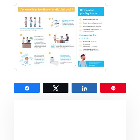
Partagez
Tweetez
Partagez
Épingle