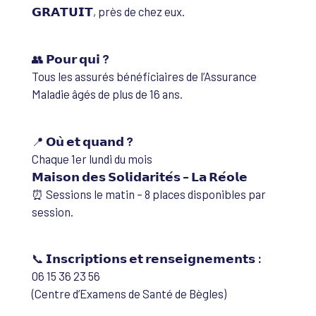
𝗚𝗥𝗔𝗧𝗨𝗜𝗧, près de chez eux.
👥
𝗣𝗼𝘂𝗿 𝗾𝘂𝗶 ?
Tous les assurés bénéficiaires de l’Assurance
Maladie âgés de plus de 16 ans.
📍
𝗢𝘂̀ 𝗲𝘁 𝗾𝘂𝗮𝗻𝗱 ?
Chaque 1er lundi du mois
𝗠𝗮𝗶𝘀𝗼𝗻 𝗱𝗲𝘀 𝗦𝗼𝗹𝗶𝗱𝗮𝗿𝗶𝘁𝗲́𝘀 – 𝗟𝗮 𝗥𝗲́𝗼𝗹𝗲
⏰ Sessions le matin – 8 places disponibles par
session.
📞
𝗜𝗻𝘀𝗰𝗿𝗶𝗽𝘁𝗶𝗼𝗻𝘀 𝗲𝘁 𝗿𝗲𝗻𝘀𝗲𝗶𝗴𝗻𝗲𝗺𝗲𝗻𝘁𝘀 :
06 15 36 23 56
(Centre d’Examens de Santé de Bègles)