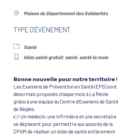
Maison du Département des Solidarités
TYPE D’ÉVÈNEMENT
Santé
bilan santé gratuit
,
santé
,
santé la réole
𝗕𝗼𝗻𝗻𝗲 𝗻𝗼𝘂𝘃𝗲𝗹𝗹𝗲 𝗽𝗼𝘂𝗿 𝗻𝗼𝘁𝗿𝗲 𝘁𝗲𝗿𝗿𝗶𝘁𝗼𝗶𝗿𝗲 !
Les Examens de Prévention en Santé (EPS) sont
désormais proposés chaque mois à La Réole
grâce à une équipe du Centre d’Examens de Santé
de Bègles.
👉 Un médecin, une infirmière et une secrétaire
se déplacent pour permettre aux assurés de la
CPAM de réaliser un bilan de santé entièrement