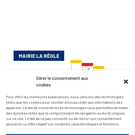
MAIRIE LA RÉOLE
Gérer le consentement aux
cookies
Pour offrir les meilleures expériences, nous utilisons des technologies
telles que les cookies pour stocker et/ou accéder aux informations des
appareils. Le fait de consentir à ces technologies nous permettra de traiter
Esplanade Charles de Gaulle
des données telles que le comportement de navigation ou les ID uniques
sur ce site. Le fait de ne pas consentir ou de retirer son consentement
33 190 La Réole
peut avoir un effet négatif sur certaines caractéristiques et fonctions.
05 56 61 10 11