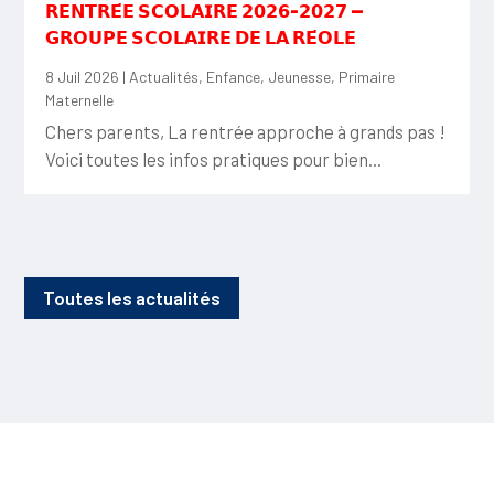
𝗥𝗘𝗡𝗧𝗥𝗘́𝗘 𝗦𝗖𝗢𝗟𝗔𝗜𝗥𝗘 𝟮𝟬𝟮𝟲-𝟮𝟬𝟮𝟳 —
𝗚𝗥𝗢𝗨𝗣𝗘 𝗦𝗖𝗢𝗟𝗔𝗜𝗥𝗘 𝗗𝗘 𝗟𝗔 𝗥𝗘́𝗢𝗟𝗘
8 Juil 2026
|
Actualités
,
Enfance
,
Jeunesse
,
Primaire
Maternelle
Chers parents, La rentrée approche à grands pas !
Voici toutes les infos pratiques pour bien...
Toutes les actualités