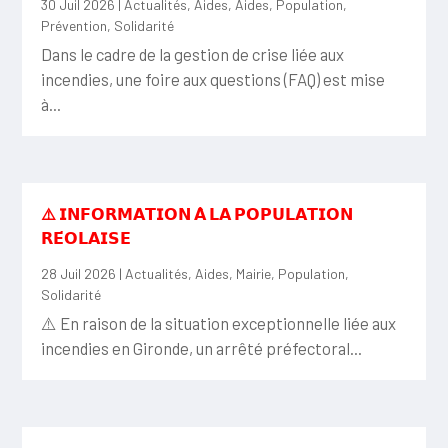
30 Juil 2026
|
Actualités
,
Aides
,
Aides
,
Population
,
Prévention
,
Solidarité
Dans le cadre de la gestion de crise liée aux
incendies, une foire aux questions (FAQ) est mise
à...
⚠️ 𝗜𝗡𝗙𝗢𝗥𝗠𝗔𝗧𝗜𝗢𝗡 𝗔̀ 𝗟𝗔 𝗣𝗢𝗣𝗨𝗟𝗔𝗧𝗜𝗢𝗡
𝗥𝗘́𝗢𝗟𝗔𝗜𝗦𝗘
28 Juil 2026
|
Actualités
,
Aides
,
Mairie
,
Population
,
Solidarité
⚠️ En raison de la situation exceptionnelle liée aux
incendies en Gironde, un arrêté préfectoral...