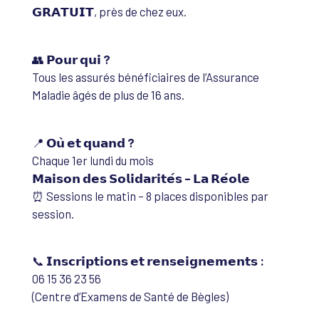
𝗚𝗥𝗔𝗧𝗨𝗜𝗧, près de chez eux.
👥
𝗣𝗼𝘂𝗿 𝗾𝘂𝗶 ?
Tous les assurés bénéficiaires de l’Assurance
Maladie âgés de plus de 16 ans.
📍
𝗢𝘂̀ 𝗲𝘁 𝗾𝘂𝗮𝗻𝗱 ?
Chaque 1er lundi du mois
𝗠𝗮𝗶𝘀𝗼𝗻 𝗱𝗲𝘀 𝗦𝗼𝗹𝗶𝗱𝗮𝗿𝗶𝘁𝗲́𝘀 – 𝗟𝗮 𝗥𝗲́𝗼𝗹𝗲
⏰ Sessions le matin – 8 places disponibles par
session.
📞
𝗜𝗻𝘀𝗰𝗿𝗶𝗽𝘁𝗶𝗼𝗻𝘀 𝗲𝘁 𝗿𝗲𝗻𝘀𝗲𝗶𝗴𝗻𝗲𝗺𝗲𝗻𝘁𝘀 :
06 15 36 23 56
(Centre d’Examens de Santé de Bègles)