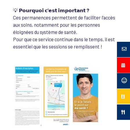
💡
𝗣𝗼𝘂𝗿𝗾𝘂𝗼𝗶 𝗰’𝗲𝘀𝘁 𝗶𝗺𝗽𝗼𝗿𝘁𝗮𝗻𝘁 ?
Ces permanences permettent de faciliter l’accès
aux soins, notamment pour les personnes
éloignées du système de santé.
Pour que ce service continue dans le temps, il est
essentiel que les sessions se remplissent !