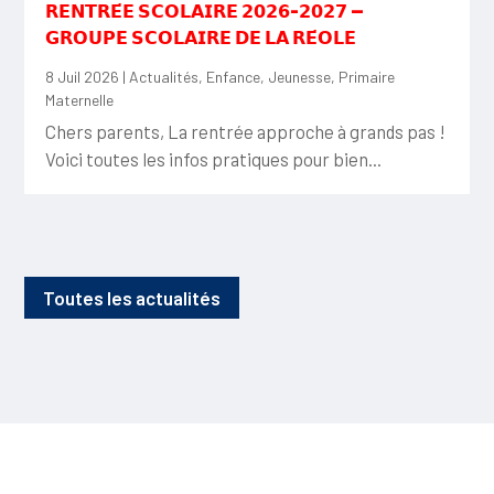
𝗥𝗘𝗡𝗧𝗥𝗘́𝗘 𝗦𝗖𝗢𝗟𝗔𝗜𝗥𝗘 𝟮𝟬𝟮𝟲-𝟮𝟬𝟮𝟳 —
𝗚𝗥𝗢𝗨𝗣𝗘 𝗦𝗖𝗢𝗟𝗔𝗜𝗥𝗘 𝗗𝗘 𝗟𝗔 𝗥𝗘́𝗢𝗟𝗘
8 Juil 2026
|
Actualités
,
Enfance
,
Jeunesse
,
Primaire
Maternelle
Chers parents, La rentrée approche à grands pas !
Voici toutes les infos pratiques pour bien...
Toutes les actualités