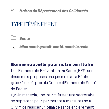
Maison du Département des Solidarités
TYPE D’ÉVÈNEMENT
Santé
bilan santé gratuit
,
santé
,
santé la réole
𝗕𝗼𝗻𝗻𝗲 𝗻𝗼𝘂𝘃𝗲𝗹𝗹𝗲 𝗽𝗼𝘂𝗿 𝗻𝗼𝘁𝗿𝗲 𝘁𝗲𝗿𝗿𝗶𝘁𝗼𝗶𝗿𝗲 !
Les Examens de Prévention en Santé (EPS) sont
désormais proposés chaque mois à La Réole
grâce à une équipe du Centre d’Examens de Santé
de Bègles.
👉 Un médecin, une infirmière et une secrétaire
se déplacent pour permettre aux assurés de la
CPAM de réaliser un bilan de santé entièrement