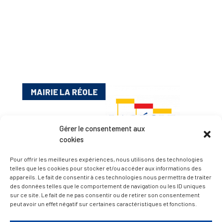
MAIRIE LA RÉOLE
Gérer le consentement aux
cookies
Pour offrir les meilleures expériences, nous utilisons des technologies
telles que les cookies pour stocker et/ou accéder aux informations des
appareils. Le fait de consentir à ces technologies nous permettra de traiter
Esplanade Charles de Gaulle
des données telles que le comportement de navigation ou les ID uniques
sur ce site. Le fait de ne pas consentir ou de retirer son consentement
33 190 La Réole
peut avoir un effet négatif sur certaines caractéristiques et fonctions.
05 56 61 10 11