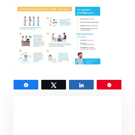
Partagez
Tweetez
Partagez
Épingle