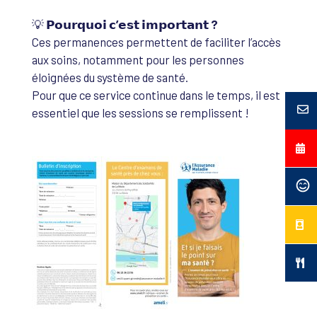
💡
𝗣𝗼𝘂𝗿𝗾𝘂𝗼𝗶 𝗰’𝗲𝘀𝘁 𝗶𝗺𝗽𝗼𝗿𝘁𝗮𝗻𝘁 ?
Ces permanences permettent de faciliter l’accès
aux soins, notamment pour les personnes
éloignées du système de santé.
Pour que ce service continue dans le temps, il est
essentiel que les sessions se remplissent !