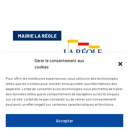
MAIRIE LA RÉOLE
Gérer le consentement aux
cookies
Pour offrir les meilleures expériences, nous utilisons des technologies
telles que les cookies pour stocker et/ou accéder aux informations des
appareils. Le fait de consentir à ces technologies nous permettra de traiter
Esplanade Charles de Gaulle
des données telles que le comportement de navigation ou les ID uniques
33 190 La Réole
sur ce site. Le fait de ne pas consentir ou de retirer son consentement
05 56 61 10 11
peut avoir un effet négatif sur certaines caractéristiques et fonctions.
mairie@lareole.fr
Accepter
Du lundi au jeudi inclus : 8h30 à 12h30 et 13h30 à