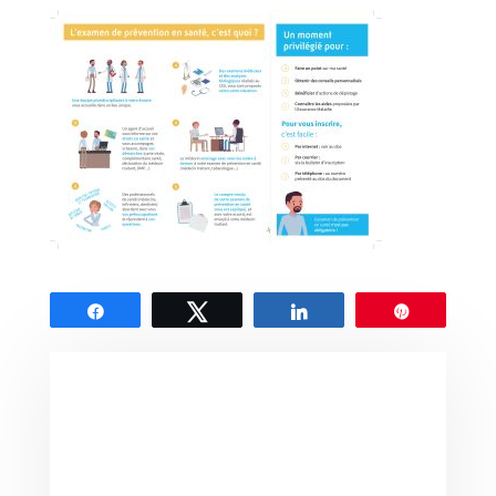
Partagez
Tweetez
Partagez
Épingle