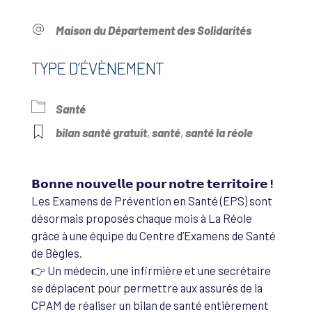
Maison du Département des Solidarités
TYPE D’ÉVÈNEMENT
Santé
bilan santé gratuit
,
santé
,
santé la réole
𝗕𝗼𝗻𝗻𝗲 𝗻𝗼𝘂𝘃𝗲𝗹𝗹𝗲 𝗽𝗼𝘂𝗿 𝗻𝗼𝘁𝗿𝗲 𝘁𝗲𝗿𝗿𝗶𝘁𝗼𝗶𝗿𝗲 !
Les Examens de Prévention en Santé (EPS) sont
désormais proposés chaque mois à La Réole
grâce à une équipe du Centre d’Examens de Santé
de Bègles.
👉 Un médecin, une infirmière et une secrétaire
se déplacent pour permettre aux assurés de la
CPAM de réaliser un bilan de santé entièrement