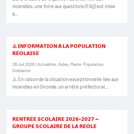
incendies, une foire aux questions (FAQ) est mise
à...
⚠️ 𝗜𝗡𝗙𝗢𝗥𝗠𝗔𝗧𝗜𝗢𝗡 𝗔̀ 𝗟𝗔 𝗣𝗢𝗣𝗨𝗟𝗔𝗧𝗜𝗢𝗡
𝗥𝗘́𝗢𝗟𝗔𝗜𝗦𝗘
28 Juil 2026
|
Actualités
,
Aides
,
Mairie
,
Population
,
Solidarité
⚠️ En raison de la situation exceptionnelle liée aux
incendies en Gironde, un arrêté préfectoral...
𝗥𝗘𝗡𝗧𝗥𝗘́𝗘 𝗦𝗖𝗢𝗟𝗔𝗜𝗥𝗘 𝟮𝟬𝟮𝟲-𝟮𝟬𝟮𝟳 —
𝗚𝗥𝗢𝗨𝗣𝗘 𝗦𝗖𝗢𝗟𝗔𝗜𝗥𝗘 𝗗𝗘 𝗟𝗔 𝗥𝗘́𝗢𝗟𝗘