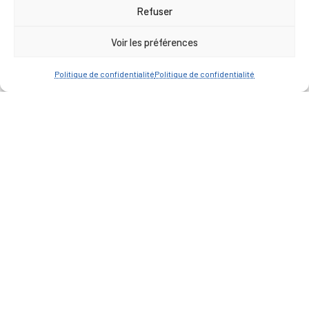
17h00
Refuser
Vendredi : 9h00 à 12h00
Voir les préférences
— Contacter la Mairie
Politique de confidentialité
Politique de confidentialité
ACCÈS RAPIDE
Travaux
Marchés publics
Annuaire des associations
Urbanisme
Espace agent
— Faire une recherche
A FEUILLETER !