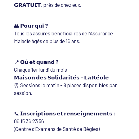
𝗚𝗥𝗔𝗧𝗨𝗜𝗧, près de chez eux.
👥
𝗣𝗼𝘂𝗿 𝗾𝘂𝗶 ?
Tous les assurés bénéficiaires de l’Assurance
Maladie âgés de plus de 16 ans.
📍
𝗢𝘂̀ 𝗲𝘁 𝗾𝘂𝗮𝗻𝗱 ?
Chaque 1er lundi du mois
𝗠𝗮𝗶𝘀𝗼𝗻 𝗱𝗲𝘀 𝗦𝗼𝗹𝗶𝗱𝗮𝗿𝗶𝘁𝗲́𝘀 – 𝗟𝗮 𝗥𝗲́𝗼𝗹𝗲
⏰ Sessions le matin – 8 places disponibles par
session.
📞
𝗜𝗻𝘀𝗰𝗿𝗶𝗽𝘁𝗶𝗼𝗻𝘀 𝗲𝘁 𝗿𝗲𝗻𝘀𝗲𝗶𝗴𝗻𝗲𝗺𝗲𝗻𝘁𝘀 :
06 15 36 23 56
(Centre d’Examens de Santé de Bègles)