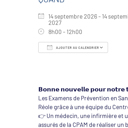
14 septembre 2026 - 14 septe
2027
8h00 - 12h00
AJOUTER AU CALENDRIER
Télécharger ICS
Calen
𝗕𝗼𝗻𝗻𝗲 𝗻𝗼𝘂𝘃𝗲𝗹𝗹𝗲 𝗽𝗼𝘂𝗿 𝗻𝗼𝘁𝗿𝗲 𝘁
Les Examens de Prévention en Sant
Réole grâce à une équipe du Centr
👉 Un médecin, une infirmière et 
assurés de la CPAM de réaliser un b