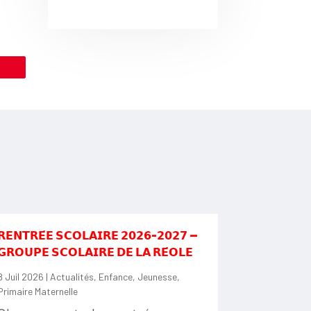
le
𝗥𝗘𝗡𝗧𝗥𝗘́𝗘 𝗦𝗖𝗢𝗟𝗔𝗜𝗥𝗘 𝟮𝟬𝟮𝟲-𝟮𝟬𝟮𝟳 —
𝗚𝗥𝗢𝗨𝗣𝗘 𝗦𝗖𝗢𝗟𝗔𝗜𝗥𝗘 𝗗𝗘 𝗟𝗔 𝗥𝗘́𝗢𝗟𝗘
8 Juil 2026
|
Actualités
,
Enfance
,
Jeunesse
,
Primaire Maternelle