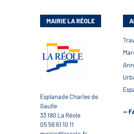
MAIRIE LA RÉOLE
A
Tra
Mar
Ann
Urb
Esp
Esplanade Charles de
Gaulle
— F
33 190 La Réole
05 56 61 10 11
mairie@lareole.fr