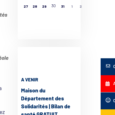
30
27
28
29
31
1
2
tés
ce 365
Outlook Live
éole
A VENIR
a
Maison du
Département des
Solidarités | Bilan de
hez
santé GRATUIT