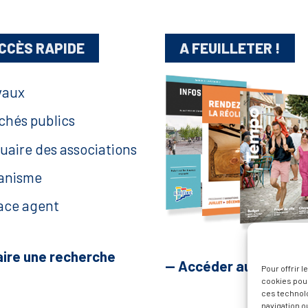
CCÈS RAPIDE
A FEUILLETER !
vaux
chés publics
uaire des associations
anisme
ace agent
aire une recherche
— Accéder au kiosque
Pour offrir 
cookies pour
ces technol
navigation ou