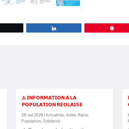
Tweetez
Partagez
Éping
⚠️ 𝗜𝗡𝗙𝗢𝗥𝗠𝗔𝗧𝗜𝗢𝗡 𝗔̀ 𝗟𝗔
𝗣𝗢𝗣𝗨𝗟𝗔𝗧𝗜𝗢𝗡 𝗥𝗘́𝗢𝗟𝗔𝗜𝗦𝗘
28 Juil 2026
|
Actualités
,
Aides
,
Mairie
,
Population
,
Solidarité