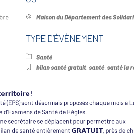
mbre
Maison du Département des Solidari
TYPE D’ÉVÈNEMENT
Santé
drier Google
iCalendar
Offi
bilan santé gratuit
,
santé
,
santé la r
𝗿𝗿𝗶𝘁𝗼𝗶𝗿𝗲 !
é (EPS) sont désormais proposés chaque mois à L
e d’Examens de Santé de Bègles.
une secrétaire se déplacent pour permettre aux
ilan de santé entièrement 𝗚𝗥𝗔𝗧𝗨𝗜𝗧, près de c