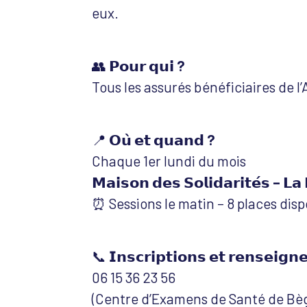
eux.
👥
𝗣𝗼𝘂𝗿 𝗾𝘂𝗶 ?
Tous les assurés bénéficiaires de l
📍
𝗢𝘂̀ 𝗲𝘁 𝗾𝘂𝗮𝗻𝗱 ?
Chaque 1er lundi du mois
𝗠𝗮𝗶𝘀𝗼𝗻 𝗱𝗲𝘀 𝗦𝗼𝗹𝗶𝗱𝗮𝗿𝗶𝘁𝗲́𝘀 – 𝗟𝗮 
⏰ Sessions le matin – 8 places disp
📞
𝗜𝗻𝘀𝗰𝗿𝗶𝗽𝘁𝗶𝗼𝗻𝘀 𝗲𝘁 𝗿𝗲𝗻𝘀𝗲𝗶𝗴𝗻
06 15 36 23 56
(Centre d’Examens de Santé de Bèg