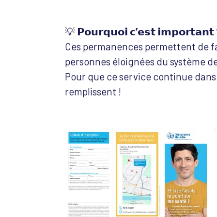
💡
𝗣𝗼𝘂𝗿𝗾𝘂𝗼𝗶 𝗰’𝗲𝘀𝘁 𝗶𝗺𝗽𝗼𝗿𝘁𝗮𝗻𝘁
Ces permanences permettent de fac
personnes éloignées du système de
Pour que ce service continue dans l
remplissent !