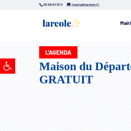
05 56 61 10 11
mairie@lareole.fr
Mair
L'AGENDA
Ouvrir la barre d’outils
Maison du Départe
GRATUIT