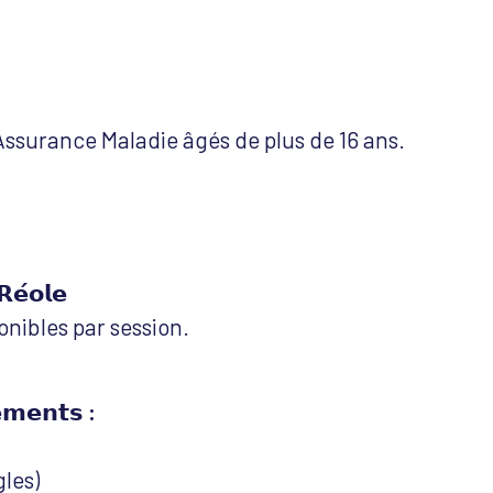
’Assurance Maladie âgés de plus de 16 ans.
𝗥𝗲́𝗼𝗹𝗲
onibles par session.
𝗲𝗺𝗲𝗻𝘁𝘀 :
les)