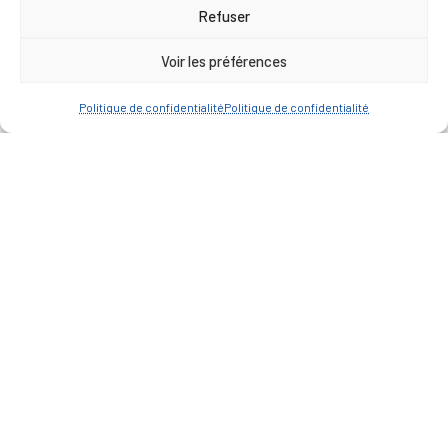
17h00
Refuser
Vendredi : 9h00 à 12h00
Voir les préférences
— Contacter la Mairie
Politique de confidentialité
Politique de confidentialité
ACCÈS RAPIDE
Travaux
Marchés publics
Annuaire des associations
Urbanisme
Espace agent
— Faire une recherche
A FEUILLETER !