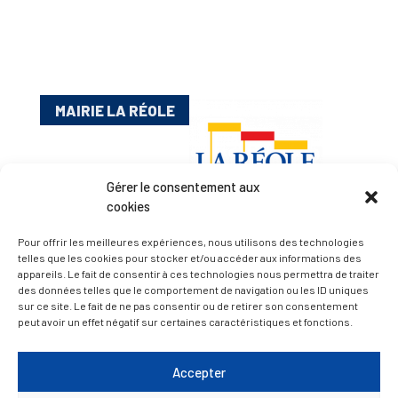
MAIRIE LA RÉOLE
Gérer le consentement aux
cookies
Pour offrir les meilleures expériences, nous utilisons des technologies
telles que les cookies pour stocker et/ou accéder aux informations des
appareils. Le fait de consentir à ces technologies nous permettra de traiter
Esplanade Charles de Gaulle
des données telles que le comportement de navigation ou les ID uniques
33 190 La Réole
sur ce site. Le fait de ne pas consentir ou de retirer son consentement
05 56 61 10 11
peut avoir un effet négatif sur certaines caractéristiques et fonctions.
mairie@lareole.fr
Accepter
Du lundi au jeudi inclus : 8h30 à 12h30 et 13h30 à