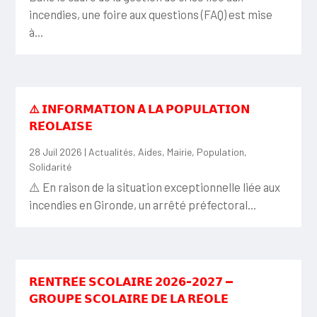
incendies, une foire aux questions (FAQ) est mise
à...
⚠️ 𝗜𝗡𝗙𝗢𝗥𝗠𝗔𝗧𝗜𝗢𝗡 𝗔̀ 𝗟𝗔 𝗣𝗢𝗣𝗨𝗟𝗔𝗧𝗜𝗢𝗡
𝗥𝗘́𝗢𝗟𝗔𝗜𝗦𝗘
28 Juil 2026
|
Actualités
,
Aides
,
Mairie
,
Population
,
Solidarité
⚠️ En raison de la situation exceptionnelle liée aux
incendies en Gironde, un arrêté préfectoral...
𝗥𝗘𝗡𝗧𝗥𝗘́𝗘 𝗦𝗖𝗢𝗟𝗔𝗜𝗥𝗘 𝟮𝟬𝟮𝟲-𝟮𝟬𝟮𝟳 —
𝗚𝗥𝗢𝗨𝗣𝗘 𝗦𝗖𝗢𝗟𝗔𝗜𝗥𝗘 𝗗𝗘 𝗟𝗔 𝗥𝗘́𝗢𝗟𝗘