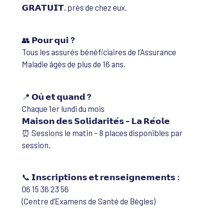
𝗚𝗥𝗔𝗧𝗨𝗜𝗧, près de chez eux.
👥
𝗣𝗼𝘂𝗿 𝗾𝘂𝗶 ?
Tous les assurés bénéficiaires de l’Assurance
Maladie âgés de plus de 16 ans.
📍
𝗢𝘂̀ 𝗲𝘁 𝗾𝘂𝗮𝗻𝗱 ?
Chaque 1er lundi du mois
𝗠𝗮𝗶𝘀𝗼𝗻 𝗱𝗲𝘀 𝗦𝗼𝗹𝗶𝗱𝗮𝗿𝗶𝘁𝗲́𝘀 – 𝗟𝗮 𝗥𝗲́𝗼𝗹𝗲
⏰ Sessions le matin – 8 places disponibles par
session.
📞
𝗜𝗻𝘀𝗰𝗿𝗶𝗽𝘁𝗶𝗼𝗻𝘀 𝗲𝘁 𝗿𝗲𝗻𝘀𝗲𝗶𝗴𝗻𝗲𝗺𝗲𝗻𝘁𝘀 :
06 15 36 23 56
(Centre d’Examens de Santé de Bègles)