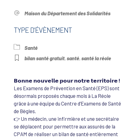
Maison du Département des Solidarités
TYPE D’ÉVÈNEMENT
Santé
bilan santé gratuit
,
santé
,
santé la réole
𝗕𝗼𝗻𝗻𝗲 𝗻𝗼𝘂𝘃𝗲𝗹𝗹𝗲 𝗽𝗼𝘂𝗿 𝗻𝗼𝘁𝗿𝗲 𝘁𝗲𝗿𝗿𝗶𝘁𝗼𝗶𝗿𝗲 !
Les Examens de Prévention en Santé (EPS) sont
désormais proposés chaque mois à La Réole
grâce à une équipe du Centre d’Examens de Santé
de Bègles.
👉 Un médecin, une infirmière et une secrétaire
se déplacent pour permettre aux assurés de la
CPAM de réaliser un bilan de santé entièrement