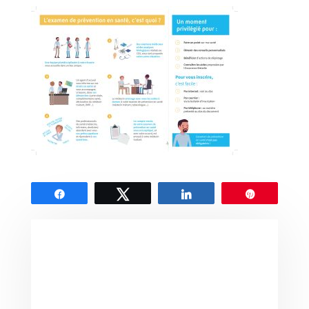
Partagez
Tweetez
Partagez
Épingle