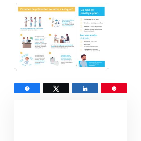
Partagez
Tweetez
Partagez
Épingle