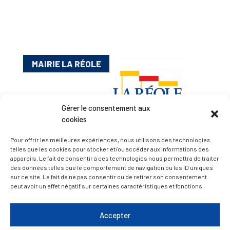
MAIRIE LA RÉOLE
Gérer le consentement aux
cookies
Pour offrir les meilleures expériences, nous utilisons des technologies
telles que les cookies pour stocker et/ou accéder aux informations des
appareils. Le fait de consentir à ces technologies nous permettra de traiter
Esplanade Charles de Gaulle
des données telles que le comportement de navigation ou les ID uniques
33 190 La Réole
sur ce site. Le fait de ne pas consentir ou de retirer son consentement
05 56 61 10 11
peut avoir un effet négatif sur certaines caractéristiques et fonctions.
mairie@lareole.fr
Accepter
Du lundi au jeudi inclus : 8h30 à 12h30 et 13h30 à