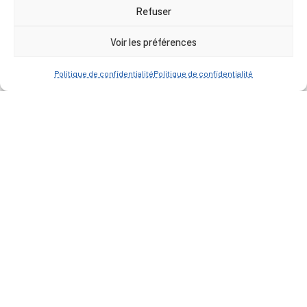
17h00
Refuser
Vendredi : 9h00 à 12h00
Voir les préférences
— Contacter la Mairie
Politique de confidentialité
Politique de confidentialité
ACCÈS RAPIDE
Travaux
Marchés publics
Annuaire des associations
Urbanisme
Espace agent
— Faire une recherche
A FEUILLETER !