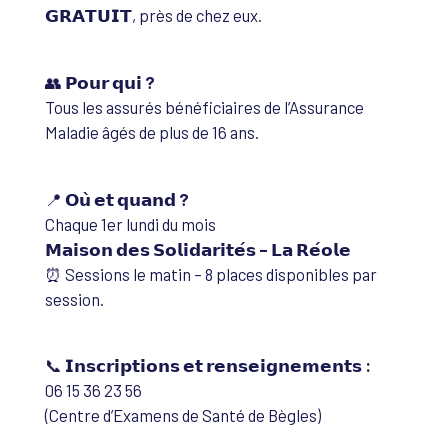
𝗚𝗥𝗔𝗧𝗨𝗜𝗧, près de chez eux.
👥
𝗣𝗼𝘂𝗿 𝗾𝘂𝗶 ?
Tous les assurés bénéficiaires de l’Assurance
Maladie âgés de plus de 16 ans.
📍
𝗢𝘂̀ 𝗲𝘁 𝗾𝘂𝗮𝗻𝗱 ?
Chaque 1er lundi du mois
𝗠𝗮𝗶𝘀𝗼𝗻 𝗱𝗲𝘀 𝗦𝗼𝗹𝗶𝗱𝗮𝗿𝗶𝘁𝗲́𝘀 – 𝗟𝗮 𝗥𝗲́𝗼𝗹𝗲
⏰ Sessions le matin – 8 places disponibles par
session.
📞
𝗜𝗻𝘀𝗰𝗿𝗶𝗽𝘁𝗶𝗼𝗻𝘀 𝗲𝘁 𝗿𝗲𝗻𝘀𝗲𝗶𝗴𝗻𝗲𝗺𝗲𝗻𝘁𝘀 :
06 15 36 23 56
(Centre d’Examens de Santé de Bègles)