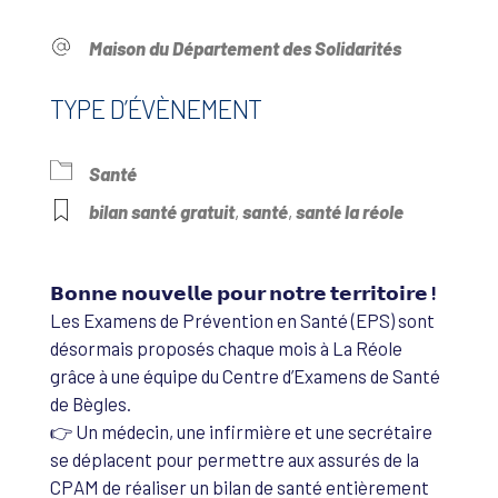
Maison du Département des Solidarités
TYPE D’ÉVÈNEMENT
Santé
bilan santé gratuit
,
santé
,
santé la réole
𝗕𝗼𝗻𝗻𝗲 𝗻𝗼𝘂𝘃𝗲𝗹𝗹𝗲 𝗽𝗼𝘂𝗿 𝗻𝗼𝘁𝗿𝗲 𝘁𝗲𝗿𝗿𝗶𝘁𝗼𝗶𝗿𝗲 !
Les Examens de Prévention en Santé (EPS) sont
désormais proposés chaque mois à La Réole
grâce à une équipe du Centre d’Examens de Santé
de Bègles.
👉 Un médecin, une infirmière et une secrétaire
se déplacent pour permettre aux assurés de la
CPAM de réaliser un bilan de santé entièrement