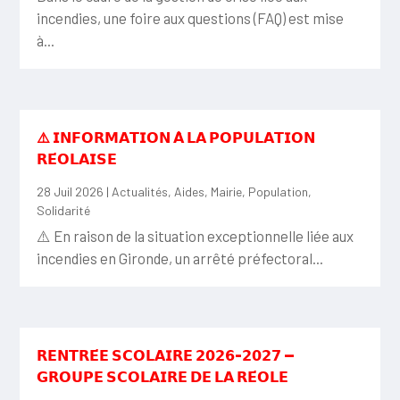
incendies, une foire aux questions (FAQ) est mise
à...
⚠️ 𝗜𝗡𝗙𝗢𝗥𝗠𝗔𝗧𝗜𝗢𝗡 𝗔̀ 𝗟𝗔 𝗣𝗢𝗣𝗨𝗟𝗔𝗧𝗜𝗢𝗡
𝗥𝗘́𝗢𝗟𝗔𝗜𝗦𝗘
28 Juil 2026
|
Actualités
,
Aides
,
Mairie
,
Population
,
Solidarité
⚠️ En raison de la situation exceptionnelle liée aux
incendies en Gironde, un arrêté préfectoral...
𝗥𝗘𝗡𝗧𝗥𝗘́𝗘 𝗦𝗖𝗢𝗟𝗔𝗜𝗥𝗘 𝟮𝟬𝟮𝟲-𝟮𝟬𝟮𝟳 —
𝗚𝗥𝗢𝗨𝗣𝗘 𝗦𝗖𝗢𝗟𝗔𝗜𝗥𝗘 𝗗𝗘 𝗟𝗔 𝗥𝗘́𝗢𝗟𝗘