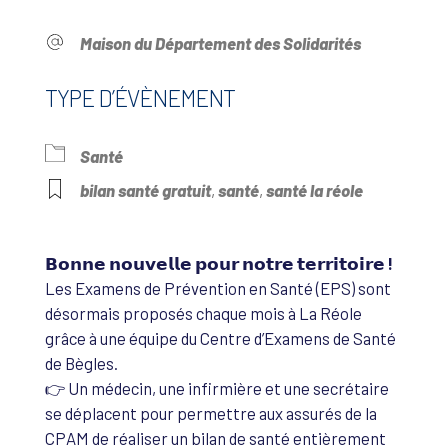
Maison du Département des Solidarités
TYPE D’ÉVÈNEMENT
Santé
bilan santé gratuit
,
santé
,
santé la réole
𝗕𝗼𝗻𝗻𝗲 𝗻𝗼𝘂𝘃𝗲𝗹𝗹𝗲 𝗽𝗼𝘂𝗿 𝗻𝗼𝘁𝗿𝗲 𝘁𝗲𝗿𝗿𝗶𝘁𝗼𝗶𝗿𝗲 !
Les Examens de Prévention en Santé (EPS) sont
désormais proposés chaque mois à La Réole
grâce à une équipe du Centre d’Examens de Santé
de Bègles.
👉 Un médecin, une infirmière et une secrétaire
se déplacent pour permettre aux assurés de la
CPAM de réaliser un bilan de santé entièrement