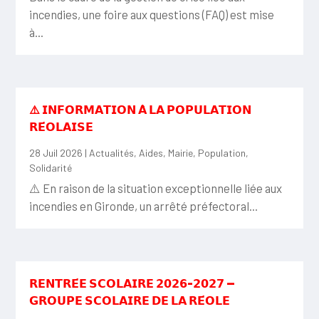
incendies, une foire aux questions (FAQ) est mise
à...
⚠️ 𝗜𝗡𝗙𝗢𝗥𝗠𝗔𝗧𝗜𝗢𝗡 𝗔̀ 𝗟𝗔 𝗣𝗢𝗣𝗨𝗟𝗔𝗧𝗜𝗢𝗡
𝗥𝗘́𝗢𝗟𝗔𝗜𝗦𝗘
28 Juil 2026
|
Actualités
,
Aides
,
Mairie
,
Population
,
Solidarité
⚠️ En raison de la situation exceptionnelle liée aux
incendies en Gironde, un arrêté préfectoral...
𝗥𝗘𝗡𝗧𝗥𝗘́𝗘 𝗦𝗖𝗢𝗟𝗔𝗜𝗥𝗘 𝟮𝟬𝟮𝟲-𝟮𝟬𝟮𝟳 —
𝗚𝗥𝗢𝗨𝗣𝗘 𝗦𝗖𝗢𝗟𝗔𝗜𝗥𝗘 𝗗𝗘 𝗟𝗔 𝗥𝗘́𝗢𝗟𝗘