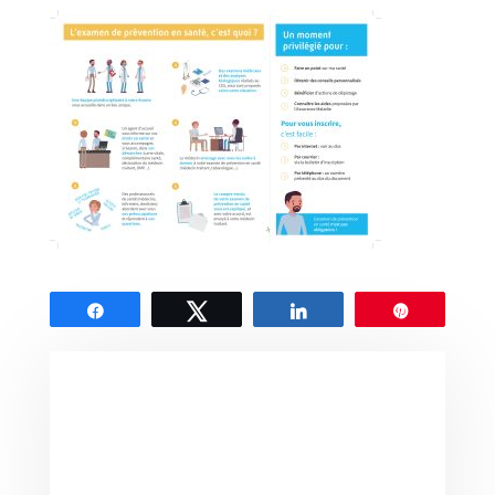
Partagez
Tweetez
Partagez
Épingle