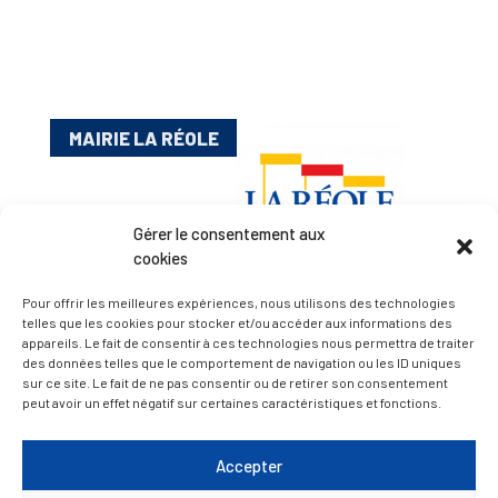
MAIRIE LA RÉOLE
Gérer le consentement aux
cookies
Pour offrir les meilleures expériences, nous utilisons des technologies
telles que les cookies pour stocker et/ou accéder aux informations des
appareils. Le fait de consentir à ces technologies nous permettra de traiter
Esplanade Charles de Gaulle
des données telles que le comportement de navigation ou les ID uniques
33 190 La Réole
sur ce site. Le fait de ne pas consentir ou de retirer son consentement
05 56 61 10 11
peut avoir un effet négatif sur certaines caractéristiques et fonctions.
mairie@lareole.fr
Accepter
Du lundi au jeudi inclus : 8h30 à 12h30 et 13h30 à