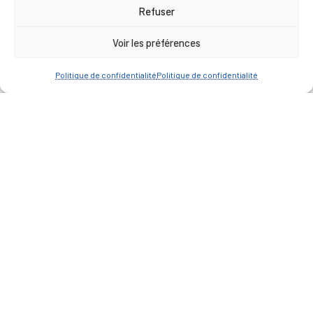
17h00
Refuser
Vendredi : 9h00 à 12h00
Voir les préférences
— Contacter la Mairie
Politique de confidentialité
Politique de confidentialité
ACCÈS RAPIDE
Travaux
Marchés publics
Annuaire des associations
Urbanisme
Espace agent
— Faire une recherche
A FEUILLETER !