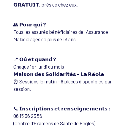
𝗚𝗥𝗔𝗧𝗨𝗜𝗧, près de chez eux.
👥
𝗣𝗼𝘂𝗿 𝗾𝘂𝗶 ?
Tous les assurés bénéficiaires de l’Assurance
Maladie âgés de plus de 16 ans.
📍
𝗢𝘂̀ 𝗲𝘁 𝗾𝘂𝗮𝗻𝗱 ?
Chaque 1er lundi du mois
𝗠𝗮𝗶𝘀𝗼𝗻 𝗱𝗲𝘀 𝗦𝗼𝗹𝗶𝗱𝗮𝗿𝗶𝘁𝗲́𝘀 – 𝗟𝗮 𝗥𝗲́𝗼𝗹𝗲
⏰ Sessions le matin – 8 places disponibles par
session.
📞
𝗜𝗻𝘀𝗰𝗿𝗶𝗽𝘁𝗶𝗼𝗻𝘀 𝗲𝘁 𝗿𝗲𝗻𝘀𝗲𝗶𝗴𝗻𝗲𝗺𝗲𝗻𝘁𝘀 :
06 15 36 23 56
(Centre d’Examens de Santé de Bègles)