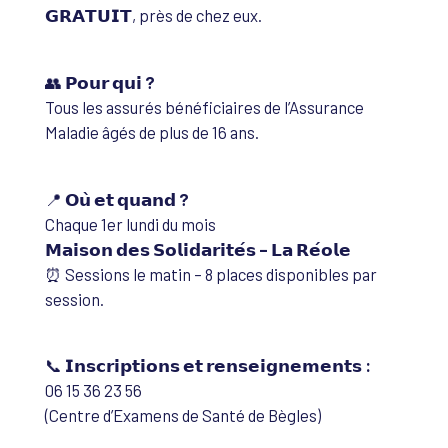
𝗚𝗥𝗔𝗧𝗨𝗜𝗧, près de chez eux.
👥
𝗣𝗼𝘂𝗿 𝗾𝘂𝗶 ?
Tous les assurés bénéficiaires de l’Assurance
Maladie âgés de plus de 16 ans.
📍
𝗢𝘂̀ 𝗲𝘁 𝗾𝘂𝗮𝗻𝗱 ?
Chaque 1er lundi du mois
𝗠𝗮𝗶𝘀𝗼𝗻 𝗱𝗲𝘀 𝗦𝗼𝗹𝗶𝗱𝗮𝗿𝗶𝘁𝗲́𝘀 – 𝗟𝗮 𝗥𝗲́𝗼𝗹𝗲
⏰ Sessions le matin – 8 places disponibles par
session.
📞
𝗜𝗻𝘀𝗰𝗿𝗶𝗽𝘁𝗶𝗼𝗻𝘀 𝗲𝘁 𝗿𝗲𝗻𝘀𝗲𝗶𝗴𝗻𝗲𝗺𝗲𝗻𝘁𝘀 :
06 15 36 23 56
(Centre d’Examens de Santé de Bègles)