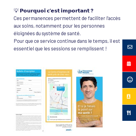
💡
𝗣𝗼𝘂𝗿𝗾𝘂𝗼𝗶 𝗰’𝗲𝘀𝘁 𝗶𝗺𝗽𝗼𝗿𝘁𝗮𝗻𝘁 ?
Ces permanences permettent de faciliter l’accès
aux soins, notamment pour les personnes
éloignées du système de santé.
Pour que ce service continue dans le temps, il est
essentiel que les sessions se remplissent !