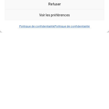
17h00
Refuser
Vendredi : 9h00 à 12h00
Voir les préférences
— Contacter la Mairie
Politique de confidentialité
Politique de confidentialité
ACCÈS RAPIDE
Travaux
Marchés publics
Annuaire des associations
Urbanisme
Espace agent
— Faire une recherche
A FEUILLETER !