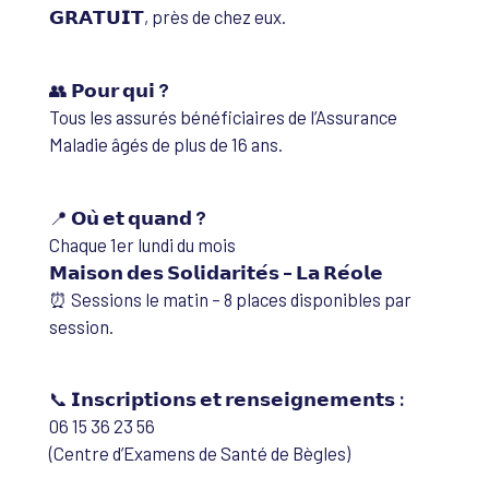
𝗚𝗥𝗔𝗧𝗨𝗜𝗧, près de chez eux.
👥
𝗣𝗼𝘂𝗿 𝗾𝘂𝗶 ?
Tous les assurés bénéficiaires de l’Assurance
Maladie âgés de plus de 16 ans.
📍
𝗢𝘂̀ 𝗲𝘁 𝗾𝘂𝗮𝗻𝗱 ?
Chaque 1er lundi du mois
𝗠𝗮𝗶𝘀𝗼𝗻 𝗱𝗲𝘀 𝗦𝗼𝗹𝗶𝗱𝗮𝗿𝗶𝘁𝗲́𝘀 – 𝗟𝗮 𝗥𝗲́𝗼𝗹𝗲
⏰ Sessions le matin – 8 places disponibles par
session.
📞
𝗜𝗻𝘀𝗰𝗿𝗶𝗽𝘁𝗶𝗼𝗻𝘀 𝗲𝘁 𝗿𝗲𝗻𝘀𝗲𝗶𝗴𝗻𝗲𝗺𝗲𝗻𝘁𝘀 :
06 15 36 23 56
(Centre d’Examens de Santé de Bègles)