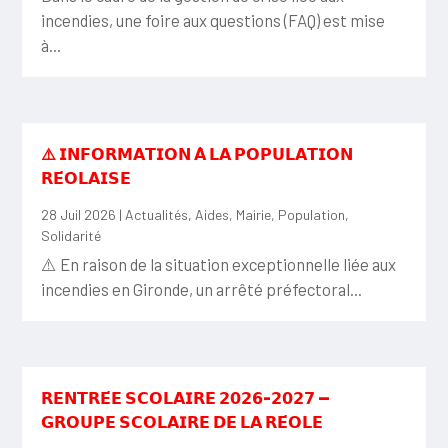
incendies, une foire aux questions (FAQ) est mise
à...
⚠️ 𝗜𝗡𝗙𝗢𝗥𝗠𝗔𝗧𝗜𝗢𝗡 𝗔̀ 𝗟𝗔 𝗣𝗢𝗣𝗨𝗟𝗔𝗧𝗜𝗢𝗡
𝗥𝗘́𝗢𝗟𝗔𝗜𝗦𝗘
28 Juil 2026
|
Actualités
,
Aides
,
Mairie
,
Population
,
Solidarité
⚠️ En raison de la situation exceptionnelle liée aux
incendies en Gironde, un arrêté préfectoral...
𝗥𝗘𝗡𝗧𝗥𝗘́𝗘 𝗦𝗖𝗢𝗟𝗔𝗜𝗥𝗘 𝟮𝟬𝟮𝟲-𝟮𝟬𝟮𝟳 —
𝗚𝗥𝗢𝗨𝗣𝗘 𝗦𝗖𝗢𝗟𝗔𝗜𝗥𝗘 𝗗𝗘 𝗟𝗔 𝗥𝗘́𝗢𝗟𝗘