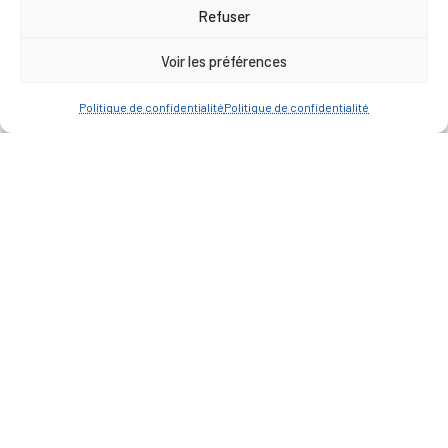
17h00
Refuser
Vendredi : 9h00 à 12h00
Voir les préférences
— Contacter la Mairie
Politique de confidentialité
Politique de confidentialité
ACCÈS RAPIDE
Travaux
Marchés publics
Annuaire des associations
Urbanisme
Espace agent
— Faire une recherche
A FEUILLETER !