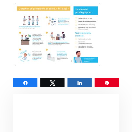
Partagez
Tweetez
Partagez
Épingle