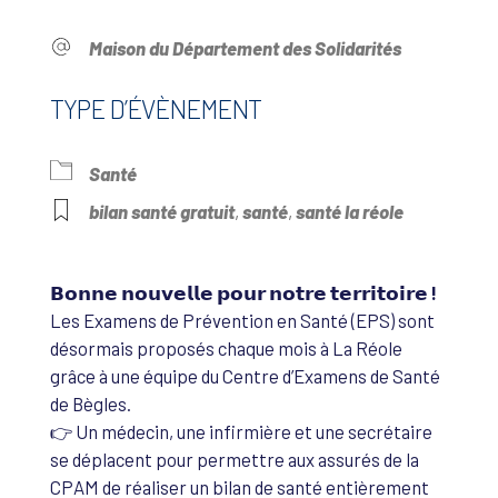
Maison du Département des Solidarités
TYPE D’ÉVÈNEMENT
Santé
bilan santé gratuit
,
santé
,
santé la réole
𝗕𝗼𝗻𝗻𝗲 𝗻𝗼𝘂𝘃𝗲𝗹𝗹𝗲 𝗽𝗼𝘂𝗿 𝗻𝗼𝘁𝗿𝗲 𝘁𝗲𝗿𝗿𝗶𝘁𝗼𝗶𝗿𝗲 !
Les Examens de Prévention en Santé (EPS) sont
désormais proposés chaque mois à La Réole
grâce à une équipe du Centre d’Examens de Santé
de Bègles.
👉 Un médecin, une infirmière et une secrétaire
se déplacent pour permettre aux assurés de la
CPAM de réaliser un bilan de santé entièrement