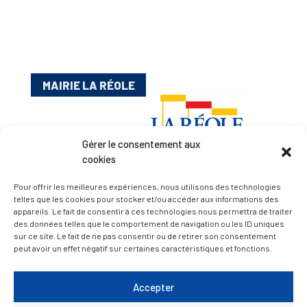
MAIRIE LA RÉOLE
Gérer le consentement aux
cookies
Pour offrir les meilleures expériences, nous utilisons des technologies
telles que les cookies pour stocker et/ou accéder aux informations des
appareils. Le fait de consentir à ces technologies nous permettra de traiter
Esplanade Charles de Gaulle
des données telles que le comportement de navigation ou les ID uniques
33 190 La Réole
sur ce site. Le fait de ne pas consentir ou de retirer son consentement
05 56 61 10 11
peut avoir un effet négatif sur certaines caractéristiques et fonctions.
mairie@lareole.fr
Accepter
Du lundi au jeudi inclus : 8h30 à 12h30 et 13h30 à