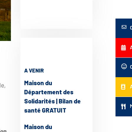
A VENIR
Maison du
le,
Département des
Solidarités | Bilan de
santé GRATUIT
ce 365
Outlook Live
Maison du
ion