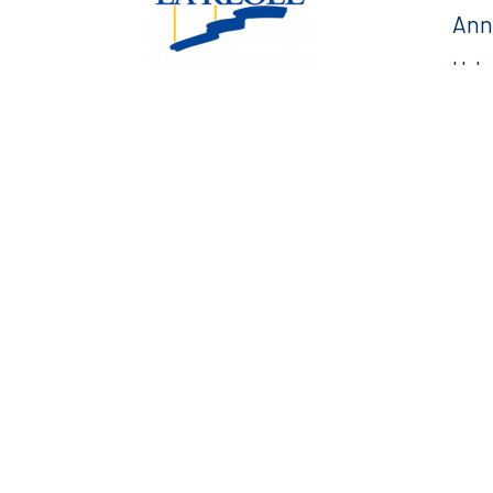
Ann
Urb
Esp
Esplanade Charles de
Gaulle
— F
33 190 La Réole
05 56 61 10 11
mairie@lareole.fr
Du lundi au jeudi inclus :
8h30 à 12h30 et 13h30 à
17h00
Vendredi : 9h00 à 12h00