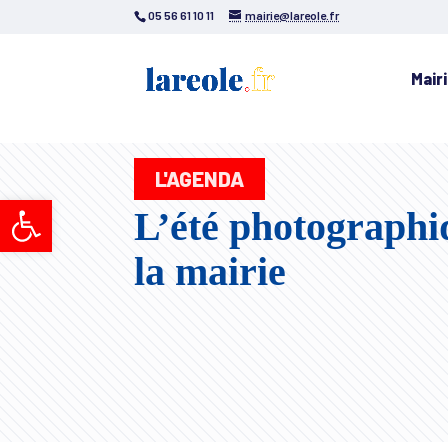
05 56 61 10 11
mairie@lareole.fr
Mair
L'AGENDA
Ouvrir la barre d’outils
L’été photographiq
la mairie