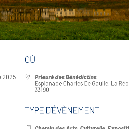
OÙ
bre 2025
Prieuré des Bénédictins
Esplanade Charles De Gaulle, La Réo
33190
TYPE D’ÉVÈNEMENT
drier Google
iCalendar
Offi
Chemin des Arts
Culturelle
Exposit