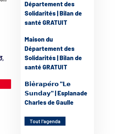
Département des
Solidarités | Bilan de
santé GRATUIT
Maison du
Département des
Solidarités | Bilan de
3,
santé GRATUIT
𝗕𝗶𝗲̀𝗿𝗮𝗽𝗲́𝗿𝗼 "𝗟𝗲
le
𝗦𝘂𝗻𝗱𝗮𝘆" | Esplanade
Charles de Gaulle
Tout l'agenda