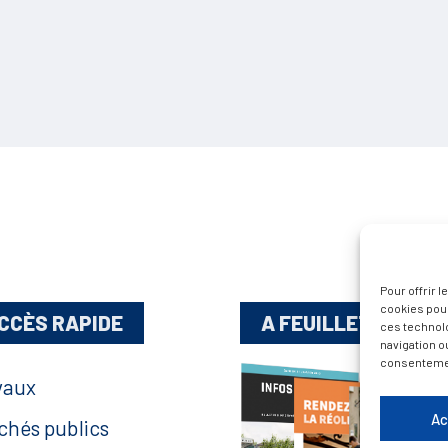
Pour offrir 
cookies pour
CCÈS RAPIDE
A FEUILLETER !
ces technol
navigation ou
consentement
vaux
Ac
chés publics