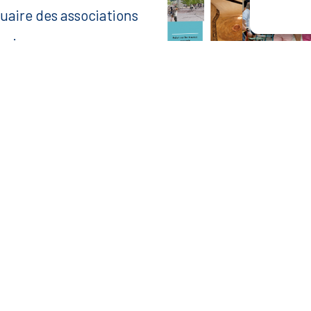
uaire des associations
anisme
ace agent
aire une recherche
— Accéder au kiosque