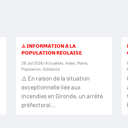
⚠️ 𝗜𝗡𝗙𝗢𝗥𝗠𝗔𝗧𝗜𝗢𝗡 𝗔̀ 𝗟𝗔
𝗣𝗢𝗣𝗨𝗟𝗔𝗧𝗜𝗢𝗡 𝗥𝗘́𝗢𝗟𝗔𝗜𝗦𝗘
28 Juil 2026
|
Actualités
,
Aides
,
Mairie
,
Population
,
Solidarité
⚠️ En raison de la situation
exceptionnelle liée aux
incendies en Gironde, un arrêté
préfectoral...