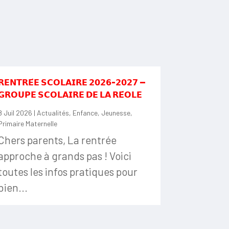
𝗥𝗘𝗡𝗧𝗥𝗘́𝗘 𝗦𝗖𝗢𝗟𝗔𝗜𝗥𝗘 𝟮𝟬𝟮𝟲-𝟮𝟬𝟮𝟳 —
𝗚𝗥𝗢𝗨𝗣𝗘 𝗦𝗖𝗢𝗟𝗔𝗜𝗥𝗘 𝗗𝗘 𝗟𝗔 𝗥𝗘́𝗢𝗟𝗘
8 Juil 2026
|
Actualités
,
Enfance
,
Jeunesse
,
Primaire Maternelle
Chers parents, La rentrée
approche à grands pas ! Voici
toutes les infos pratiques pour
bien...