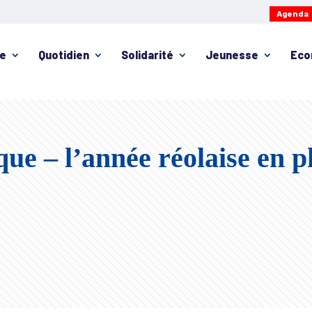
Agenda
ie
Quotidien
Solidarité
Jeunesse
Eco
ue – l’année réolaise en p