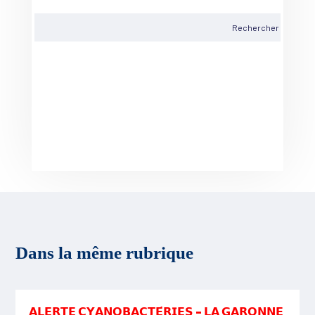
Dans la même rubrique
𝗔𝗟𝗘𝗥𝗧𝗘 𝗖𝗬𝗔𝗡𝗢𝗕𝗔𝗖𝗧𝗘́𝗥𝗜𝗘𝗦 – 𝗟𝗔 𝗚𝗔𝗥𝗢𝗡𝗡𝗘