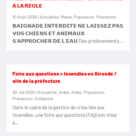
𝗔̀ 𝗟𝗔 𝗥𝗘́𝗢𝗟𝗘
10 Août 2026
|
Actualités
,
Mairie
,
Population
,
Prévention
𝗕𝗔𝗜𝗚𝗡𝗔𝗗𝗘 𝗜𝗡𝗧𝗘𝗥𝗗𝗜𝗧𝗘 𝗡𝗘 𝗟𝗔𝗜𝗦𝗦𝗘𝗭 𝗣𝗔𝗦
𝗩𝗢𝗦 𝗖𝗛𝗜𝗘𝗡𝗦 𝗘𝗧 𝗔𝗡𝗜𝗠𝗔𝗨𝗫
𝗦'𝗔𝗣𝗣𝗥𝗢𝗖𝗛𝗘𝗥 𝗗𝗘 𝗟'𝗘𝗔𝗨 Des prélèvements...
Foire aux questions > Incendies en Gironde /
site de la préfecture
30 Juil 2026
|
Actualités
,
Aides
,
Aides
,
Population
,
Prévention
,
Solidarité
Dans le cadre de la gestion de crise liée aux
incendies, une foire aux questions (FAQ) est mise
à...