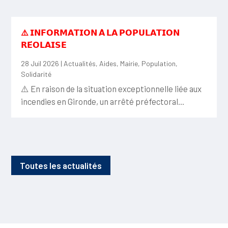
⚠️ 𝗜𝗡𝗙𝗢𝗥𝗠𝗔𝗧𝗜𝗢𝗡 𝗔̀ 𝗟𝗔 𝗣𝗢𝗣𝗨𝗟𝗔𝗧𝗜𝗢𝗡
𝗥𝗘́𝗢𝗟𝗔𝗜𝗦𝗘
28 Juil 2026
|
Actualités
,
Aides
,
Mairie
,
Population
,
Solidarité
⚠️ En raison de la situation exceptionnelle liée aux
incendies en Gironde, un arrêté préfectoral...
Toutes les actualités