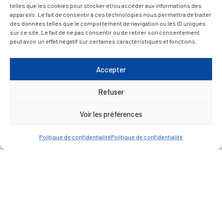
telles que les cookies pour stocker et/ou accéder aux informations des
05 56 61 10 11
appareils. Le fait de consentir à ces technologies nous permettra de traiter
mairie@lareole.fr
des données telles que le comportement de navigation ou les ID uniques
sur ce site. Le fait de ne pas consentir ou de retirer son consentement
peut avoir un effet négatif sur certaines caractéristiques et fonctions.
Du lundi au jeudi inclus : 8h30 à 12h30 et 13h30 à
17h00
Accepter
Vendredi : 9h00 à 12h00
— Contacter la Mairie
Refuser
Voir les préférences
ACCÈS RAPIDE
Travaux
Politique de confidentialité
Politique de confidentialité
Marchés publics
Annuaire des associations
Urbanisme
Espace agent
— Faire une recherche