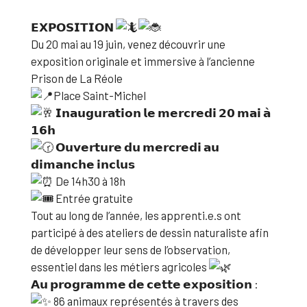
𝗘𝗫𝗣𝗢𝗦𝗜𝗧𝗜𝗢𝗡
Du 20 mai au 19 juin, venez découvrir une
exposition originale et immersive à l’ancienne
Prison de La Réole
Place Saint-Michel
𝗜𝗻𝗮𝘂𝗴𝘂𝗿𝗮𝘁𝗶𝗼𝗻 𝗹𝗲 𝗺𝗲𝗿𝗰𝗿𝗲𝗱𝗶 𝟮𝟬 𝗺𝗮𝗶 𝗮̀
𝟭𝟲𝗵
𝗢𝘂𝘃𝗲𝗿𝘁𝘂𝗿𝗲 𝗱𝘂 𝗺𝗲𝗿𝗰𝗿𝗲𝗱𝗶 𝗮𝘂
𝗱𝗶𝗺𝗮𝗻𝗰𝗵𝗲 𝗶𝗻𝗰𝗹𝘂𝘀
De 14h30 à 18h
Entrée gratuite
Tout au long de l’année, les apprenti.e.s ont
participé à des ateliers de dessin naturaliste afin
de développer leur sens de l’observation,
essentiel dans les métiers agricoles
𝗔𝘂 𝗽𝗿𝗼𝗴𝗿𝗮𝗺𝗺𝗲 𝗱𝗲 𝗰𝗲𝘁𝘁𝗲 𝗲𝘅𝗽𝗼𝘀𝗶𝘁𝗶𝗼𝗻 :
86 animaux représentés à travers des