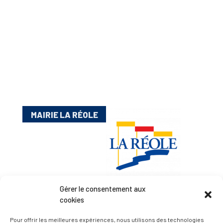
MAIRIE LA RÉOLE
Gérer le consentement aux
cookies
Esplanade Charles de Gaulle
Pour offrir les meilleures expériences, nous utilisons des technologies
33 190 La Réole