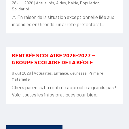
28 Juil 2026
|
Actualités
,
Aides
,
Mairie
,
Population
,
Solidarité
⚠️ En raison de la situation exceptionnelle liée aux
incendies en Gironde, un arrêté préfectoral...
𝗥𝗘𝗡𝗧𝗥𝗘́𝗘 𝗦𝗖𝗢𝗟𝗔𝗜𝗥𝗘 𝟮𝟬𝟮𝟲-𝟮𝟬𝟮𝟳 —
𝗚𝗥𝗢𝗨𝗣𝗘 𝗦𝗖𝗢𝗟𝗔𝗜𝗥𝗘 𝗗𝗘 𝗟𝗔 𝗥𝗘́𝗢𝗟𝗘
8 Juil 2026
|
Actualités
,
Enfance
,
Jeunesse
,
Primaire
Maternelle
Chers parents, La rentrée approche à grands pas !
Voici toutes les infos pratiques pour bien...