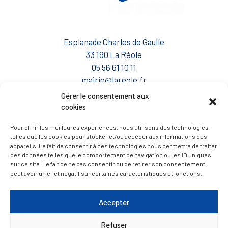
Esplanade Charles de Gaulle
33 190 La Réole
05 56 61 10 11
mairie@lareole.fr
Gérer le consentement aux
Du lundi au jeudi inclus : 8h30 à 12h30 et 13h30 à
cookies
17h00
Pour offrir les meilleures expériences, nous utilisons des technologies
Vendredi : 9h00 à 12h00
telles que les cookies pour stocker et/ou accéder aux informations des
appareils. Le fait de consentir à ces technologies nous permettra de traiter
— Contacter la Mairie
des données telles que le comportement de navigation ou les ID uniques
sur ce site. Le fait de ne pas consentir ou de retirer son consentement
peut avoir un effet négatif sur certaines caractéristiques et fonctions.
ACCÈS RAPIDE
Travaux
Marchés publics
Accepter
Annuaire des associations
Refuser