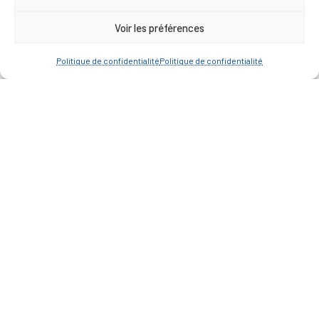
Urbanisme
Voir les préférences
Espace agent
Politique de confidentialité
Politique de confidentialité
— Faire une recherche
A FEUILLETER !