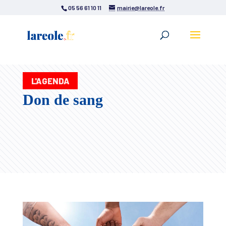
05 56 61 10 11
mairie@lareole.fr
L'AGENDA
Don de sang