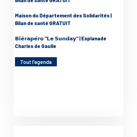
Bilan de santé GRATUIT
Maison du Département des Solidarités |
Bilan de santé GRATUIT
𝗕𝗶𝗲̀𝗿𝗮𝗽𝗲́𝗿𝗼 "𝗟𝗲 𝗦𝘂𝗻𝗱𝗮𝘆" | Esplanade
Charles de Gaulle
Tout l'agenda