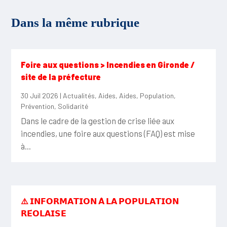
Dans la même rubrique
Foire aux questions > Incendies en Gironde /
site de la préfecture
30 Juil 2026
|
Actualités
,
Aides
,
Aides
,
Population
,
Prévention
,
Solidarité
Dans le cadre de la gestion de crise liée aux
incendies, une foire aux questions (FAQ) est mise
à...
⚠️ 𝗜𝗡𝗙𝗢𝗥𝗠𝗔𝗧𝗜𝗢𝗡 𝗔̀ 𝗟𝗔 𝗣𝗢𝗣𝗨𝗟𝗔𝗧𝗜𝗢𝗡
𝗥𝗘́𝗢𝗟𝗔𝗜𝗦𝗘