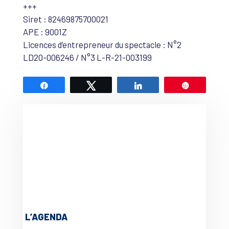
+++
Siret : 82469875700021
APE : 9001Z
Licences d’entrepreneur du spectacle : N°2
LD20-006246 / N°3 L-R-21-003199
Partagez
Tweetez
Partagez
Épingle
L’AGENDA