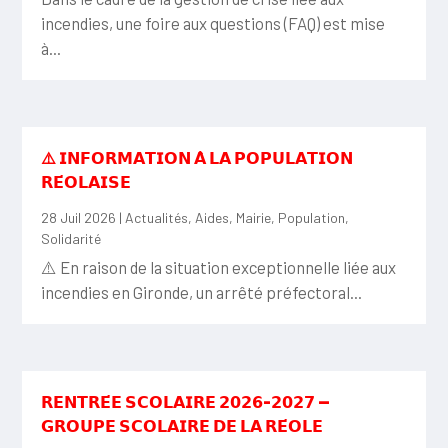
incendies, une foire aux questions (FAQ) est mise
à...
⚠️ 𝗜𝗡𝗙𝗢𝗥𝗠𝗔𝗧𝗜𝗢𝗡 𝗔̀ 𝗟𝗔 𝗣𝗢𝗣𝗨𝗟𝗔𝗧𝗜𝗢𝗡
𝗥𝗘́𝗢𝗟𝗔𝗜𝗦𝗘
28 Juil 2026
|
Actualités
,
Aides
,
Mairie
,
Population
,
Solidarité
⚠️ En raison de la situation exceptionnelle liée aux
incendies en Gironde, un arrêté préfectoral...
𝗥𝗘𝗡𝗧𝗥𝗘́𝗘 𝗦𝗖𝗢𝗟𝗔𝗜𝗥𝗘 𝟮𝟬𝟮𝟲-𝟮𝟬𝟮𝟳 —
𝗚𝗥𝗢𝗨𝗣𝗘 𝗦𝗖𝗢𝗟𝗔𝗜𝗥𝗘 𝗗𝗘 𝗟𝗔 𝗥𝗘́𝗢𝗟𝗘