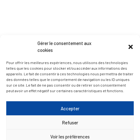
Gérer le consentement aux
MAIRIE LA RÉOLE
cookies
Pour offrir les meilleures expériences, nous utilisons des technologies
telles que les cookies pour stocker et/ou accéder aux informations des
appareils. Le fait de consentir à ces technologies nous permettra de traiter
des données telles que le comportement de navigation ou les ID uniques
sur ce site. Le fait de ne pas consentir ou de retirer son consentement
peut avoir un effet négatif sur certaines caractéristiques et fonctions.
Esplanade Charles de Gaulle
Accepter
33 190 La Réole
05 56 61 10 11
Refuser
mairie@lareole.fr
Voir les préférences
Du lundi au jeudi inclus : 8h30 à 12h30 et 13h30 à