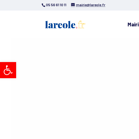
05 56 61 10 11
mairie@lareole.fr
Mair
Ouvrir la barre d’outils