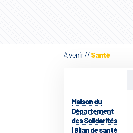
A venir //
Santé
Maison du
Département
des Solidarités
| Bilan de santé