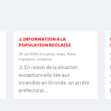
⚠️ 𝗜𝗡𝗙𝗢𝗥𝗠𝗔𝗧𝗜𝗢𝗡 𝗔̀ 𝗟𝗔
𝗣𝗢𝗣𝗨𝗟𝗔𝗧𝗜𝗢𝗡 𝗥𝗘́𝗢𝗟𝗔𝗜𝗦𝗘
28 Juil 2026
|
Actualités
,
Aides
,
Mairie
,
Population
,
Solidarité
⚠️ En raison de la situation
exceptionnelle liée aux
incendies en Gironde, un arrêté
préfectoral...