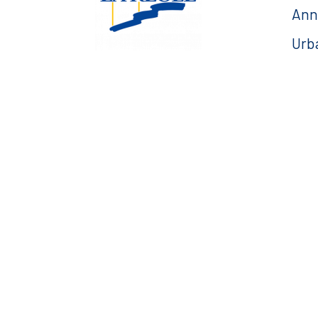
Ann
Urb
Esp
Esplanade Charles de
Gaulle
— F
33 190 La Réole
05 56 61 10 11
mairie@lareole.fr
Du lundi au jeudi inclus :
8h30 à 12h30 et 13h30 à
17h00
Vendredi : 9h00 à 12h00
— Contacter la Mairie