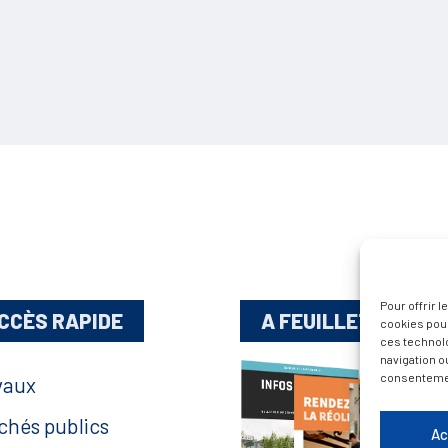
Pour offrir 
CCÈS RAPIDE
A FEUILLETER !
cookies pour
ces technol
navigation ou
consentement
vaux
chés publics
Ac