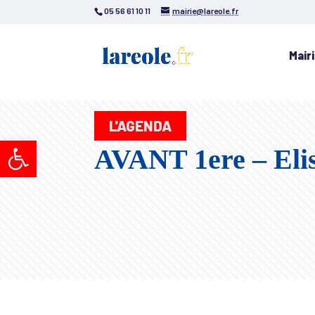
05 56 61 10 11
mairie@lareole.fr
Mair
L'AGENDA
Ouvrir la barre d’outils
AVANT 1ere – Eli