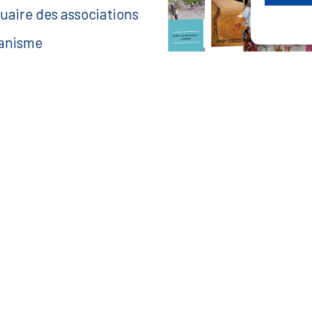
uaire des associations
anisme
ace agent
aire une recherche
— Accéder au kiosque