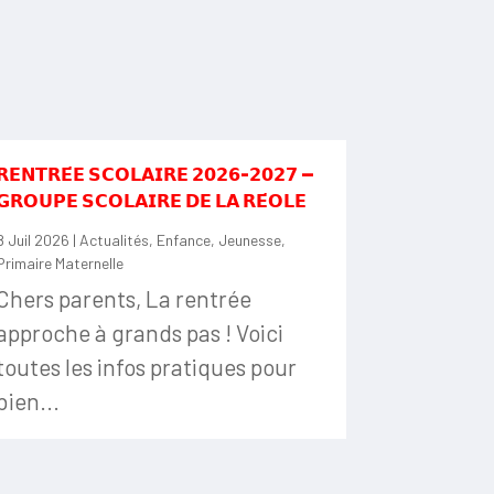
𝗥𝗘𝗡𝗧𝗥𝗘́𝗘 𝗦𝗖𝗢𝗟𝗔𝗜𝗥𝗘 𝟮𝟬𝟮𝟲-𝟮𝟬𝟮𝟳 —
𝗚𝗥𝗢𝗨𝗣𝗘 𝗦𝗖𝗢𝗟𝗔𝗜𝗥𝗘 𝗗𝗘 𝗟𝗔 𝗥𝗘́𝗢𝗟𝗘
8 Juil 2026
|
Actualités
,
Enfance
,
Jeunesse
,
Primaire Maternelle
Chers parents, La rentrée
approche à grands pas ! Voici
toutes les infos pratiques pour
bien...