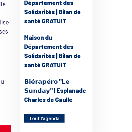
Département des
lle
Solidarités | Bilan de
santé GRATUIT
lise
 ses
Maison du
Département des
Solidarités | Bilan de
santé GRATUIT
du
𝗕𝗶𝗲̀𝗿𝗮𝗽𝗲́𝗿𝗼 "𝗟𝗲
𝗦𝘂𝗻𝗱𝗮𝘆" | Esplanade
Charles de Gaulle
Tout l'agenda
le