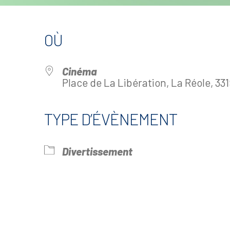
OÙ
Cinéma
Place de La Libération, La Réole, 33
TYPE D’ÉVÈNEMENT
drier Google
iCalendar
Offi
Divertissement