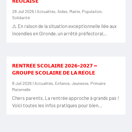
𝗥𝗘́𝗢𝗟𝗔𝗜𝗦𝗘
28 Juil 2026
|
Actualités
,
Aides
,
Mairie
,
Population
,
Solidarité
⚠️ En raison de la situation exceptionnelle liée aux
incendies en Gironde, un arrêté préfectoral...
𝗥𝗘𝗡𝗧𝗥𝗘́𝗘 𝗦𝗖𝗢𝗟𝗔𝗜𝗥𝗘 𝟮𝟬𝟮𝟲-𝟮𝟬𝟮𝟳 —
𝗚𝗥𝗢𝗨𝗣𝗘 𝗦𝗖𝗢𝗟𝗔𝗜𝗥𝗘 𝗗𝗘 𝗟𝗔 𝗥𝗘́𝗢𝗟𝗘
8 Juil 2026
|
Actualités
,
Enfance
,
Jeunesse
,
Primaire
Maternelle
Chers parents, La rentrée approche à grands pas !
Voici toutes les infos pratiques pour bien...