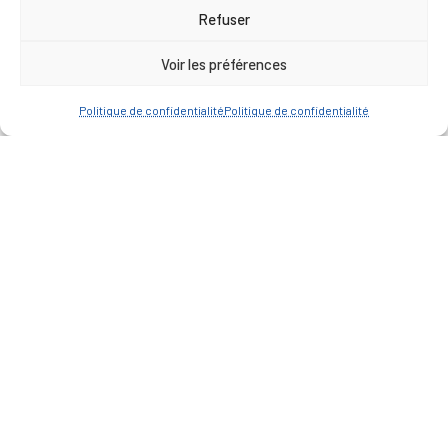
Annuaire des associations
Refuser
Urbanisme
Voir les préférences
Espace agent
Politique de confidentialité
Politique de confidentialité
— Faire une recherche
A FEUILLETER !