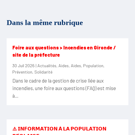
Dans la même rubrique
Foire aux questions > Incendies en Gironde /
site de la préfecture
30 Juil 2026
|
Actualités
,
Aides
,
Aides
,
Population
,
Prévention
,
Solidarité
Dans le cadre de la gestion de crise liée aux
incendies, une foire aux questions (FAQ) est mise
à...
⚠️ 𝗜𝗡𝗙𝗢𝗥𝗠𝗔𝗧𝗜𝗢𝗡 𝗔̀ 𝗟𝗔 𝗣𝗢𝗣𝗨𝗟𝗔𝗧𝗜𝗢𝗡