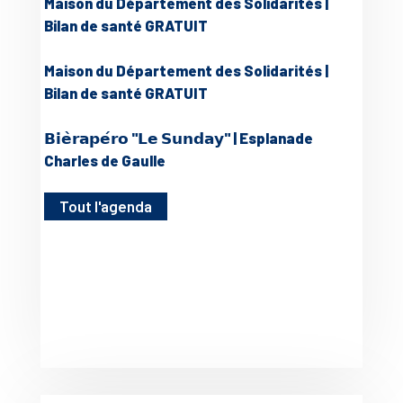
Maison du Département des Solidarités |
Bilan de santé GRATUIT
Maison du Département des Solidarités |
Bilan de santé GRATUIT
𝗕𝗶𝗲̀𝗿𝗮𝗽𝗲́𝗿𝗼 "𝗟𝗲 𝗦𝘂𝗻𝗱𝗮𝘆" | Esplanade
Charles de Gaulle
Tout l'agenda