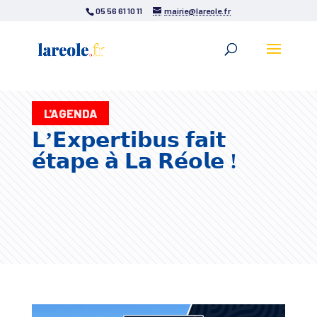
05 56 61 10 11
mairie@lareole.fr
L'AGENDA
𝗟’𝗘𝘅𝗽𝗲𝗿𝘁𝗶𝗯𝘂𝘀 𝗳𝗮𝗶𝘁
𝗲́𝘁𝗮𝗽𝗲 𝗮̀ 𝗟𝗮 𝗥𝗲́𝗼𝗹𝗲 !