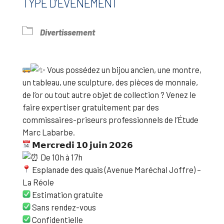
TYPE D’ÉVÈNEMENT
Divertissement
Vous possédez un bijou ancien, une montre,
un tableau, une sculpture, des pièces de monnaie,
de l’or ou tout autre objet de collection ? Venez le
faire expertiser gratuitement par des
commissaires-priseurs professionnels de l’Étude
Marc Labarbe.
𝗠𝗲𝗿𝗰𝗿𝗲𝗱𝗶 𝟭𝟬 𝗷𝘂𝗶𝗻 𝟮𝟬𝟮𝟲
De 10h à 17h
Esplanade des quais (Avenue Maréchal Joffre) –
La Réole
Estimation gratuite
Sans rendez-vous
Confidentielle