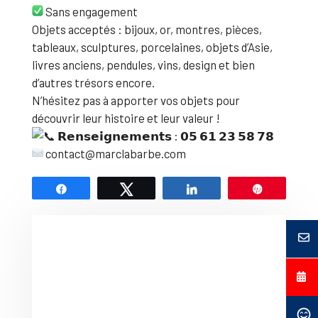
Sans engagement
Objets acceptés : bijoux, or, montres, pièces,
tableaux, sculptures, porcelaines, objets d’Asie,
livres anciens, pendules, vins, design et bien
d’autres trésors encore.
N’hésitez pas à apporter vos objets pour
découvrir leur histoire et leur valeur !
𝗥𝗲𝗻𝘀𝗲𝗶𝗴𝗻𝗲𝗺𝗲𝗻𝘁𝘀 : 𝟬𝟱 𝟲𝟭 𝟮𝟯 𝟱𝟴 𝟳𝟴
contact@marclabarbe.com
Partagez
Tweetez
Partagez
Épingle