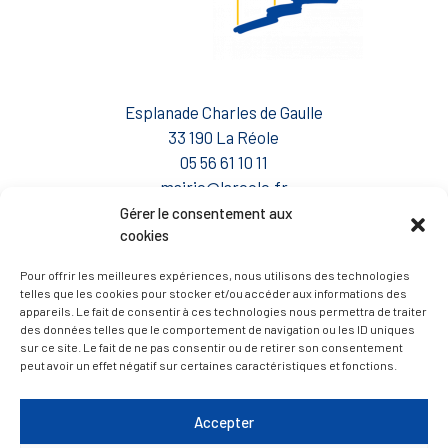
Esplanade Charles de Gaulle
33 190 La Réole
05 56 61 10 11
mairie@lareole.fr
Gérer le consentement aux
Du lundi au jeudi inclus : 8h30 à 12h30 et 13h30 à
cookies
17h00
Pour offrir les meilleures expériences, nous utilisons des technologies
Vendredi : 9h00 à 12h00
telles que les cookies pour stocker et/ou accéder aux informations des
appareils. Le fait de consentir à ces technologies nous permettra de traiter
— Contacter la Mairie
des données telles que le comportement de navigation ou les ID uniques
sur ce site. Le fait de ne pas consentir ou de retirer son consentement
peut avoir un effet négatif sur certaines caractéristiques et fonctions.
ACCÈS RAPIDE
Travaux
Marchés publics
Accepter