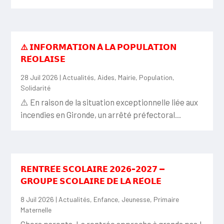
⚠️ 𝗜𝗡𝗙𝗢𝗥𝗠𝗔𝗧𝗜𝗢𝗡 𝗔̀ 𝗟𝗔 𝗣𝗢𝗣𝗨𝗟𝗔𝗧𝗜𝗢𝗡
𝗥𝗘́𝗢𝗟𝗔𝗜𝗦𝗘
28 Juil 2026
|
Actualités
,
Aides
,
Mairie
,
Population
,
Solidarité
⚠️ En raison de la situation exceptionnelle liée aux
incendies en Gironde, un arrêté préfectoral...
𝗥𝗘𝗡𝗧𝗥𝗘́𝗘 𝗦𝗖𝗢𝗟𝗔𝗜𝗥𝗘 𝟮𝟬𝟮𝟲-𝟮𝟬𝟮𝟳 —
𝗚𝗥𝗢𝗨𝗣𝗘 𝗦𝗖𝗢𝗟𝗔𝗜𝗥𝗘 𝗗𝗘 𝗟𝗔 𝗥𝗘́𝗢𝗟𝗘
8 Juil 2026
|
Actualités
,
Enfance
,
Jeunesse
,
Primaire
Maternelle
Chers parents, La rentrée approche à grands pas !