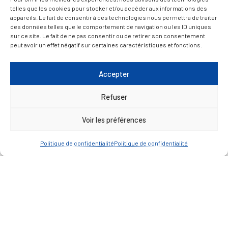
telles que les cookies pour stocker et/ou accéder aux informations des
appareils. Le fait de consentir à ces technologies nous permettra de traiter
ACCÈS RAPIDE
Travaux
des données telles que le comportement de navigation ou les ID uniques
sur ce site. Le fait de ne pas consentir ou de retirer son consentement
Marchés publics
peut avoir un effet négatif sur certaines caractéristiques et fonctions.
Annuaire des associations
Accepter
Urbanisme
Espace agent
Refuser
Voir les préférences
— Faire une recherche
Politique de confidentialité
Politique de confidentialité
A FEUILLETER !