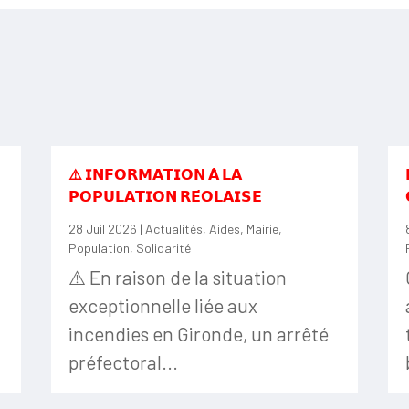
⚠️ 𝗜𝗡𝗙𝗢𝗥𝗠𝗔𝗧𝗜𝗢𝗡 𝗔̀ 𝗟𝗔
𝗣𝗢𝗣𝗨𝗟𝗔𝗧𝗜𝗢𝗡 𝗥𝗘́𝗢𝗟𝗔𝗜𝗦𝗘
28 Juil 2026
|
Actualités
,
Aides
,
Mairie
,
Population
,
Solidarité
⚠️ En raison de la situation
exceptionnelle liée aux
incendies en Gironde, un arrêté
préfectoral...