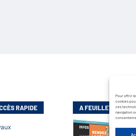
Pour offrir 
cookies pour
CCÈS RAPIDE
A FEUILLETER !
ces technol
navigation ou
consentement
vaux
Ac