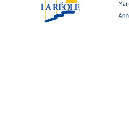
Mar
Ann
Urb
Esp
Esplanade Charles de
Gaulle
— F
33 190 La Réole
05 56 61 10 11
mairie@lareole.fr
Du lundi au jeudi inclus :
8h30 à 12h30 et 13h30 à
17h00
Vendredi : 9h00 à 12h00