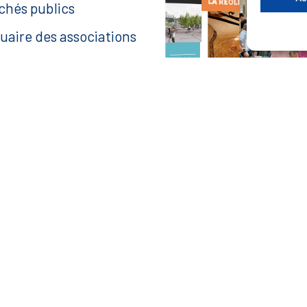
chés publics
uaire des associations
anisme
ace agent
aire une recherche
— Accéder au kiosque