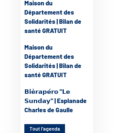
Maison du
Département des
Solidarités | Bilan de
santé GRATUIT
Maison du
Département des
Solidarités | Bilan de
santé GRATUIT
𝗕𝗶𝗲̀𝗿𝗮𝗽𝗲́𝗿𝗼 "𝗟𝗲
𝗦𝘂𝗻𝗱𝗮𝘆" | Esplanade
Charles de Gaulle
Tout l'agenda