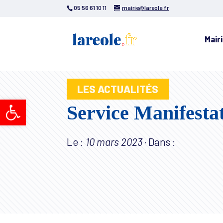
05 56 61 10 11
mairie@lareole.fr
Mair
LES ACTUALITÉS
Ouvrir la barre d’outils
Service Manifesta
Le :
10 mars 2023
·
Dans :