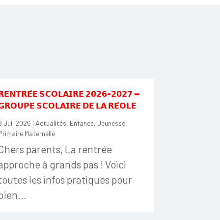
𝗥𝗘𝗡𝗧𝗥𝗘́𝗘 𝗦𝗖𝗢𝗟𝗔𝗜𝗥𝗘 𝟮𝟬𝟮𝟲-𝟮𝟬𝟮𝟳 —
𝗚𝗥𝗢𝗨𝗣𝗘 𝗦𝗖𝗢𝗟𝗔𝗜𝗥𝗘 𝗗𝗘 𝗟𝗔 𝗥𝗘́𝗢𝗟𝗘
8 Juil 2026
|
Actualités
,
Enfance
,
Jeunesse
,
Primaire Maternelle
Chers parents, La rentrée
approche à grands pas ! Voici
toutes les infos pratiques pour
bien...