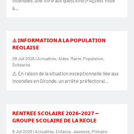
incendies, une foire aux questions (FAQ) est mise
à...
⚠️ 𝗜𝗡𝗙𝗢𝗥𝗠𝗔𝗧𝗜𝗢𝗡 𝗔̀ 𝗟𝗔 𝗣𝗢𝗣𝗨𝗟𝗔𝗧𝗜𝗢𝗡
𝗥𝗘́𝗢𝗟𝗔𝗜𝗦𝗘
28 Juil 2026
|
Actualités
,
Aides
,
Mairie
,
Population
,
Solidarité
⚠️ En raison de la situation exceptionnelle liée aux
incendies en Gironde, un arrêté préfectoral...
𝗥𝗘𝗡𝗧𝗥𝗘́𝗘 𝗦𝗖𝗢𝗟𝗔𝗜𝗥𝗘 𝟮𝟬𝟮𝟲-𝟮𝟬𝟮𝟳 —
𝗚𝗥𝗢𝗨𝗣𝗘 𝗦𝗖𝗢𝗟𝗔𝗜𝗥𝗘 𝗗𝗘 𝗟𝗔 𝗥𝗘́𝗢𝗟𝗘
8 Juil 2026
|
Actualités
,
Enfance
,
Jeunesse
,
Primaire