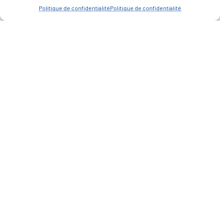
Politique de confidentialité
Politique de confidentialité
— Accéder au kiosque
D’ART ET D’HISTOIRE
— Découvrir et visiter