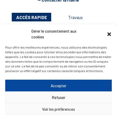
ACCÈS RAPIDE
Travaux
Marchés publics
Gérer le consentement aux
Annuaire des associations
cookies
Urbanisme
Pour offrir les meilleures expériences, nous utilisons des technologies
Espace agent
telles que les cookies pour stocker et/ou accéder aux informations des
appareils. Le fait de consentir à ces technologies nous permettra de traiter
des données telles que le comportement de navigation ou les ID uniques
sur ce site. Le fait de ne pas consentir ou de retirer son consentement
— Faire une recherche
peut avoir un effet négatif sur certaines caractéristiques et fonctions.
Accepter
A FEUILLETER !
Refuser
Voir les préférences