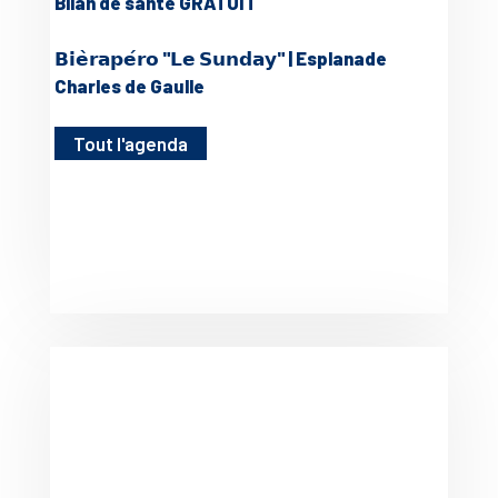
Bilan de santé GRATUIT
𝗕𝗶𝗲̀𝗿𝗮𝗽𝗲́𝗿𝗼 "𝗟𝗲 𝗦𝘂𝗻𝗱𝗮𝘆" | Esplanade
Charles de Gaulle
Tout l'agenda