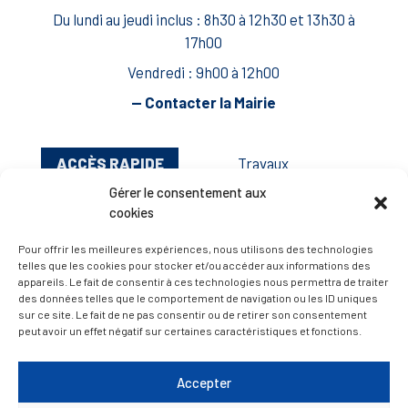
Du lundi au jeudi inclus : 8h30 à 12h30 et 13h30 à
17h00
Vendredi : 9h00 à 12h00
— Contacter la Mairie
ACCÈS RAPIDE
Travaux
Marchés publics
Gérer le consentement aux
cookies
Annuaire des associations
Pour offrir les meilleures expériences, nous utilisons des technologies
Urbanisme
telles que les cookies pour stocker et/ou accéder aux informations des
appareils. Le fait de consentir à ces technologies nous permettra de traiter
Espace agent
des données telles que le comportement de navigation ou les ID uniques
sur ce site. Le fait de ne pas consentir ou de retirer son consentement
peut avoir un effet négatif sur certaines caractéristiques et fonctions.
— Faire une recherche
Accepter
A FEUILLETER !