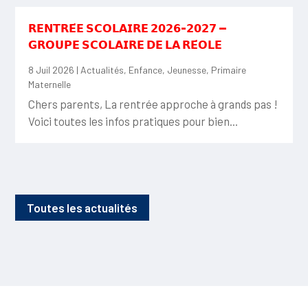
𝗥𝗘𝗡𝗧𝗥𝗘́𝗘 𝗦𝗖𝗢𝗟𝗔𝗜𝗥𝗘 𝟮𝟬𝟮𝟲-𝟮𝟬𝟮𝟳 —
𝗚𝗥𝗢𝗨𝗣𝗘 𝗦𝗖𝗢𝗟𝗔𝗜𝗥𝗘 𝗗𝗘 𝗟𝗔 𝗥𝗘́𝗢𝗟𝗘
8 Juil 2026
|
Actualités
,
Enfance
,
Jeunesse
,
Primaire
Maternelle
Chers parents, La rentrée approche à grands pas !
Voici toutes les infos pratiques pour bien...
Toutes les actualités