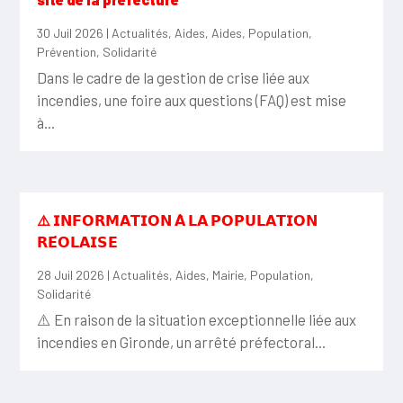
30 Juil 2026
|
Actualités
,
Aides
,
Aides
,
Population
,
Prévention
,
Solidarité
Dans le cadre de la gestion de crise liée aux
incendies, une foire aux questions (FAQ) est mise
à...
⚠️ 𝗜𝗡𝗙𝗢𝗥𝗠𝗔𝗧𝗜𝗢𝗡 𝗔̀ 𝗟𝗔 𝗣𝗢𝗣𝗨𝗟𝗔𝗧𝗜𝗢𝗡
𝗥𝗘́𝗢𝗟𝗔𝗜𝗦𝗘
28 Juil 2026
|
Actualités
,
Aides
,
Mairie
,
Population
,
Solidarité
⚠️ En raison de la situation exceptionnelle liée aux
incendies en Gironde, un arrêté préfectoral...