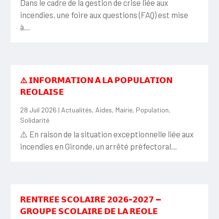
Dans le cadre de la gestion de crise liée aux
incendies, une foire aux questions (FAQ) est mise
à...
⚠️ 𝗜𝗡𝗙𝗢𝗥𝗠𝗔𝗧𝗜𝗢𝗡 𝗔̀ 𝗟𝗔 𝗣𝗢𝗣𝗨𝗟𝗔𝗧𝗜𝗢𝗡
𝗥𝗘́𝗢𝗟𝗔𝗜𝗦𝗘
28 Juil 2026
|
Actualités
,
Aides
,
Mairie
,
Population
,
Solidarité
⚠️ En raison de la situation exceptionnelle liée aux
incendies en Gironde, un arrêté préfectoral...
𝗥𝗘𝗡𝗧𝗥𝗘́𝗘 𝗦𝗖𝗢𝗟𝗔𝗜𝗥𝗘 𝟮𝟬𝟮𝟲-𝟮𝟬𝟮𝟳 —
𝗚𝗥𝗢𝗨𝗣𝗘 𝗦𝗖𝗢𝗟𝗔𝗜𝗥𝗘 𝗗𝗘 𝗟𝗔 𝗥𝗘́𝗢𝗟𝗘