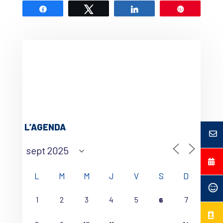
Partagez
Tweetez
Partagez
Épingle
L’AGENDA
L
M
M
J
V
S
D
1
2
3
4
5
7
6