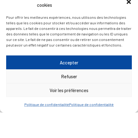
cookies
Vendredi : 9h00 à 12h00
— Contacter la Mairie
Pour offrir les meilleures expériences, nous utilisons des technologies
telles que les cookies pour stocker et/ou accéder aux informations des
appareils. Le fait de consentir à ces technologies nous permettra de traiter
des données telles que le comportement de navigation ou les ID uniques
ACCÈS RAPIDE
Travaux
sur ce site. Le fait de ne pas consentir ou de retirer son consentement
peut avoir un effet négatif sur certaines caractéristiques et fonctions.
Marchés publics
Annuaire des associations
Accepter
Urbanisme
Refuser
Espace agent
Voir les préférences
— Faire une recherche
Politique de confidentialité
Politique de confidentialité
A FEUILLETER !