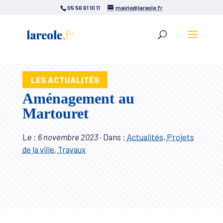
05 56 61 10 11
mairie@lareole.fr
LES ACTUALITÉS
Aménagement au
Martouret
Le :
6 novembre 2023
·
Dans :
Actualités
,
Projets
de la ville
,
Travaux