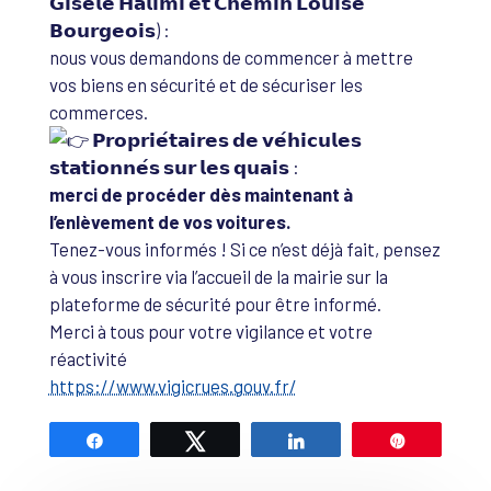
𝗚𝗶𝘀𝗲̀𝗹𝗲 𝗛𝗮𝗹𝗶𝗺𝗶 𝗲𝘁 𝗖𝗵𝗲𝗺𝗶𝗻 𝗟𝗼𝘂𝗶𝘀𝗲
𝗕𝗼𝘂𝗿𝗴𝗲𝗼𝗶𝘀) :
nous vous demandons de commencer à mettre
vos biens en sécurité et de sécuriser les
commerces.
𝗣𝗿𝗼𝗽𝗿𝗶𝗲́𝘁𝗮𝗶𝗿𝗲𝘀 𝗱𝗲 𝘃𝗲́𝗵𝗶𝗰𝘂𝗹𝗲𝘀
𝘀𝘁𝗮𝘁𝗶𝗼𝗻𝗻𝗲́𝘀 𝘀𝘂𝗿 𝗹𝗲𝘀 𝗾𝘂𝗮𝗶𝘀 :
merci de procéder dès maintenant à
l’enlèvement de vos voitures.
Tenez-vous informés ! Si ce n’est déjà fait, pensez
à vous inscrire via l’accueil de la mairie sur la
plateforme de sécurité pour être informé.
Merci à tous pour votre vigilance et votre
réactivité
https://www.vigicrues.gouv.fr/
Partagez
Tweetez
Partagez
Épingle