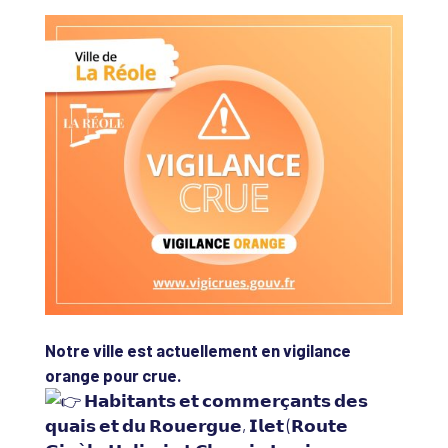
Notre ville est actuellement en vigilance
orange pour crue.
𝗛𝗮𝗯𝗶𝘁𝗮𝗻𝘁𝘀 𝗲𝘁 𝗰𝗼𝗺𝗺𝗲𝗿𝗰̧𝗮𝗻𝘁𝘀 𝗱𝗲𝘀
𝗾𝘂𝗮𝗶𝘀 𝗲𝘁 𝗱𝘂 𝗥𝗼𝘂𝗲𝗿𝗴𝘂𝗲, 𝗜𝗹𝗲𝘁 (𝗥𝗼𝘂𝘁𝗲