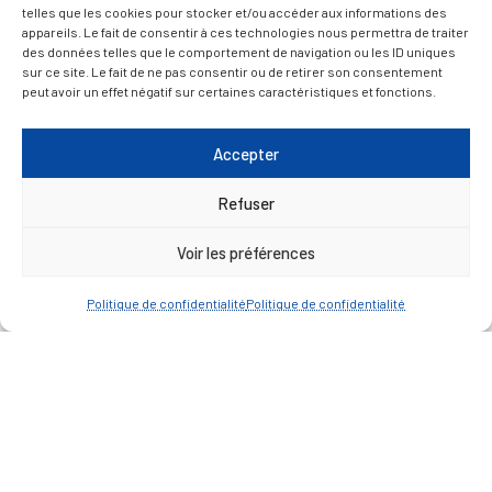
telles que les cookies pour stocker et/ou accéder aux informations des
appareils. Le fait de consentir à ces technologies nous permettra de traiter
ACCÈS RAPIDE
Travaux
des données telles que le comportement de navigation ou les ID uniques
sur ce site. Le fait de ne pas consentir ou de retirer son consentement
Marchés publics
peut avoir un effet négatif sur certaines caractéristiques et fonctions.
Annuaire des associations
Urbanisme
Accepter
Espace agent
Refuser
Voir les préférences
— Faire une recherche
Politique de confidentialité
Politique de confidentialité
A FEUILLETER !