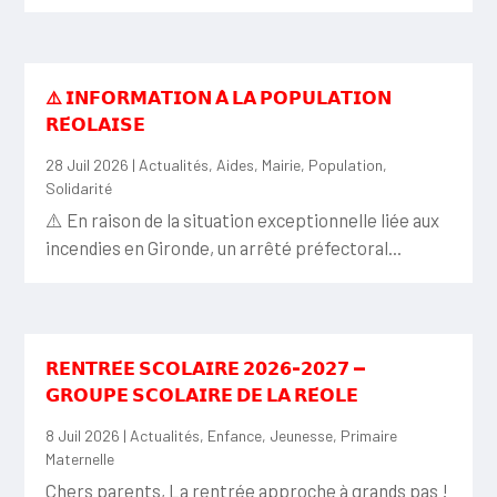
⚠️ 𝗜𝗡𝗙𝗢𝗥𝗠𝗔𝗧𝗜𝗢𝗡 𝗔̀ 𝗟𝗔 𝗣𝗢𝗣𝗨𝗟𝗔𝗧𝗜𝗢𝗡
𝗥𝗘́𝗢𝗟𝗔𝗜𝗦𝗘
28 Juil 2026
|
Actualités
,
Aides
,
Mairie
,
Population
,
Solidarité
⚠️ En raison de la situation exceptionnelle liée aux
incendies en Gironde, un arrêté préfectoral...
𝗥𝗘𝗡𝗧𝗥𝗘́𝗘 𝗦𝗖𝗢𝗟𝗔𝗜𝗥𝗘 𝟮𝟬𝟮𝟲-𝟮𝟬𝟮𝟳 —
𝗚𝗥𝗢𝗨𝗣𝗘 𝗦𝗖𝗢𝗟𝗔𝗜𝗥𝗘 𝗗𝗘 𝗟𝗔 𝗥𝗘́𝗢𝗟𝗘
8 Juil 2026
|
Actualités
,
Enfance
,
Jeunesse
,
Primaire
Maternelle
Chers parents, La rentrée approche à grands pas !