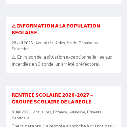
⚠️ 𝗜𝗡𝗙𝗢𝗥𝗠𝗔𝗧𝗜𝗢𝗡 𝗔̀ 𝗟𝗔 𝗣𝗢𝗣𝗨𝗟𝗔𝗧𝗜𝗢𝗡
𝗥𝗘́𝗢𝗟𝗔𝗜𝗦𝗘
28 Juil 2026
|
Actualités
,
Aides
,
Mairie
,
Population
,
Solidarité
⚠️ En raison de la situation exceptionnelle liée aux
incendies en Gironde, un arrêté préfectoral...
𝗥𝗘𝗡𝗧𝗥𝗘́𝗘 𝗦𝗖𝗢𝗟𝗔𝗜𝗥𝗘 𝟮𝟬𝟮𝟲-𝟮𝟬𝟮𝟳 —
𝗚𝗥𝗢𝗨𝗣𝗘 𝗦𝗖𝗢𝗟𝗔𝗜𝗥𝗘 𝗗𝗘 𝗟𝗔 𝗥𝗘́𝗢𝗟𝗘
8 Juil 2026
|
Actualités
,
Enfance
,
Jeunesse
,
Primaire
Maternelle
Chers parents, La rentrée approche à grands pas !