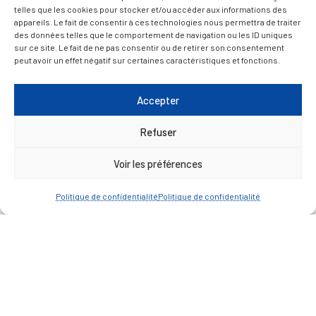
telles que les cookies pour stocker et/ou accéder aux informations des
appareils. Le fait de consentir à ces technologies nous permettra de traiter
ACCÈS RAPIDE
Travaux
des données telles que le comportement de navigation ou les ID uniques
sur ce site. Le fait de ne pas consentir ou de retirer son consentement
Marchés publics
peut avoir un effet négatif sur certaines caractéristiques et fonctions.
Annuaire des associations
Urbanisme
Accepter
Espace agent
Refuser
Voir les préférences
— Faire une recherche
Politique de confidentialité
Politique de confidentialité
A FEUILLETER !