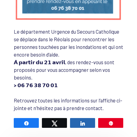
Le département Urgence du Secours Catholique
se déplace dans le Réolais pour rencontrer les
personnes touchées par les inondations et qui ont
encore besoin d’aide.
𝗔̀ 𝗽𝗮𝗿𝘁𝗶𝗿 𝗱𝘂 𝟮𝟭 𝗮𝘃𝗿𝗶𝗹
, des rendez-vous sont
proposés pour vous accompagner selon vos
besoins.
> 𝟬𝟲 𝟳𝟲 𝟯𝟴 𝟳𝟬 𝟬𝟭
Retrouvez toutes les informations sur l’affiche ci-
jointe et n’hésitez pas à prendre contact.
Partagez
Tweetez
Partagez
Épingle