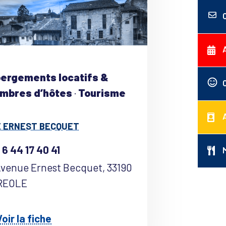
ergements locatifs &
mbres d’hôtes
·
Tourisme
E ERNEST BECQUET
 6 44 17 40 41
Avenue Ernest Becquet, 33190
REOLE
oir la fiche