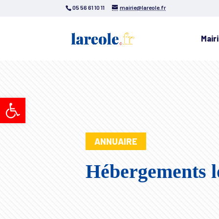
05 56 61 10 11
mairie@lareole.fr
Mair
Ouvrir la barre d’outils
ANNUAIRE
Hébergements l