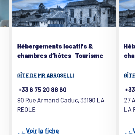
Hébergements locatifs &
Héb
chambres d’hôtes
·
Tourisme
cha
GÎTE DE MR ABROSELLI
GÎT
+33 6 75 20 88 60
+33
90 Rue Armand Caduc, 33190 LA
27 
REOLE
LA 
→ Voir la fiche
→ V