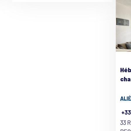
Héb
cha
ALI
+33
33 