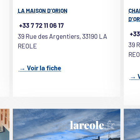
LA MAISON D’ORION
CHA
D’O
+33 7 72 11 06 17
+33
39 Rue des Argentiers, 33190 LA
39 
REOLE
RE
→ Voir la fiche
→ V