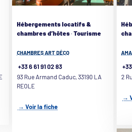
Hébergements locatifs &
Héb
chambres d’hôtes
·
Tourisme
cha
CHAMBRES ART DÉCO
AMA
+33 6 61 91 02 83
+33
E
93 Rue Armand Caduc, 33190 LA
2 R
REOLE
→ V
→ Voir la fiche