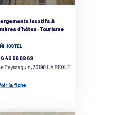
ergements locatifs &
mbres d’hôtes
·
Tourisme
ÑI HOSTEL
 6 49 68 69 69
ue Peysseguin, 33190 LA REOLE
oir la fiche