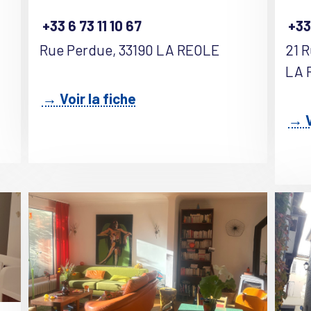
+33 6 73 11 10 67
+33
Rue Perdue, 33190 LA REOLE
21 R
LA 
→ Voir la fiche
→ V