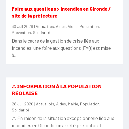
Foire aux questions > Incendies en Gironde /
site de la préfecture
30 Juil 2026
|
Actualités
,
Aides
,
Aides
,
Population
,
Prévention
,
Solidarité
Dans le cadre de la gestion de crise liée aux
incendies, une foire aux questions (FAQ) est mise
à...
⚠️ 𝗜𝗡𝗙𝗢𝗥𝗠𝗔𝗧𝗜𝗢𝗡 𝗔̀ 𝗟𝗔 𝗣𝗢𝗣𝗨𝗟𝗔𝗧𝗜𝗢𝗡
𝗥𝗘́𝗢𝗟𝗔𝗜𝗦𝗘
28 Juil 2026
|
Actualités
,
Aides
,
Mairie
,
Population
,
Solidarité
⚠️ En raison de la situation exceptionnelle liée aux
incendies en Gironde, un arrêté préfectoral...