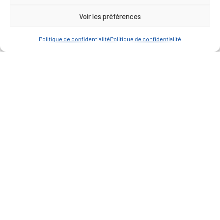
Voir les préférences
A FEUILLETER !
Politique de confidentialité
Politique de confidentialité