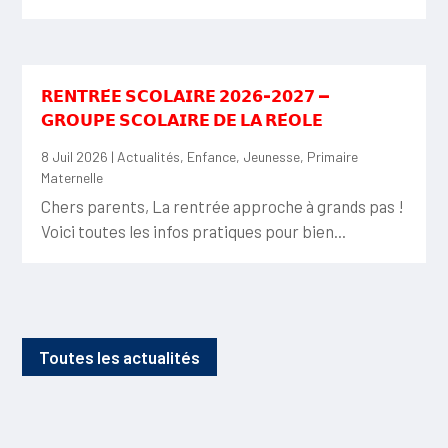
𝗥𝗘𝗡𝗧𝗥𝗘́𝗘 𝗦𝗖𝗢𝗟𝗔𝗜𝗥𝗘 𝟮𝟬𝟮𝟲-𝟮𝟬𝟮𝟳 —
𝗚𝗥𝗢𝗨𝗣𝗘 𝗦𝗖𝗢𝗟𝗔𝗜𝗥𝗘 𝗗𝗘 𝗟𝗔 𝗥𝗘́𝗢𝗟𝗘
8 Juil 2026
|
Actualités
,
Enfance
,
Jeunesse
,
Primaire
Maternelle
Chers parents, La rentrée approche à grands pas !
Voici toutes les infos pratiques pour bien...
Toutes les actualités