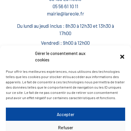
05 56 61 10 11
mairie@lareole.fr
Du lundi au jeudi inclus : 8h30 à 12h30 et 13h30 à
17h00
Vendredi : 9h00 à 12h00
— Contacter la Mairie
Gérer le consentement aux
cookies
ACCÈS RAPIDE
Travaux
Pour offrir les meilleures expériences, nous utilisons des technologies
telles que les cookies pour stocker et/ou accéder aux informations des
Marchés publics
appareils. Le fait de consentir à ces technologies nous permettra de traiter
des données telles que le comportement de navigation ou les ID uniques
Annuaire des associations
sur ce site. Le fait de ne pas consentir ou de retirer son consentement
peut avoir un effet négatif sur certaines caractéristiques et fonctions.
Urbanisme
Espace agent
Accepter
Refuser
— Faire une recherche