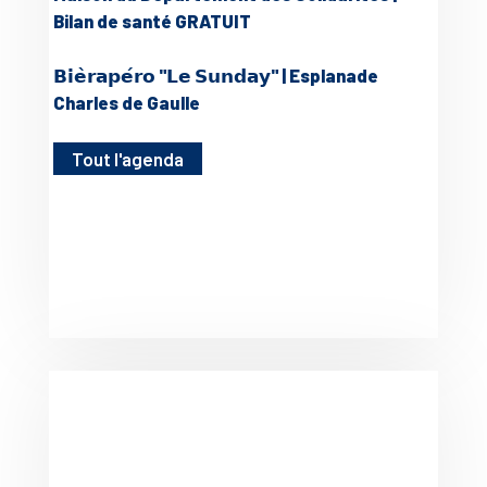
Bilan de santé GRATUIT
𝗕𝗶𝗲̀𝗿𝗮𝗽𝗲́𝗿𝗼 "𝗟𝗲 𝗦𝘂𝗻𝗱𝗮𝘆" | Esplanade
Charles de Gaulle
Tout l'agenda